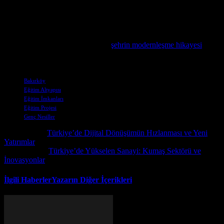
hayata geçirilecek. Bakırköy Belediyesi, bölgenin eğitim altyapısını
geliştirmek ve genç nesillerin geleceğe hazırlanmasını sağlamayı
amaçlıyor.
Çin’in hızla gelişen kentleşme sürecini incelemek isteyenler için
Bakırköy’deki dönüşümü anlatan
şehrin modernleşme hikayesi
makalesini öneririz.
Etiketler
Bakırköy
Eğitim Altyapısı
Eğitim İmkanları
Eğitim Projesi
Genç Nesiller
Önceki İçerik
Türkiye’de Dijital Dönüşümün Hızlanması ve Yeni
Yatırımlar
Sonraki İçerik
Türkiye’de Yükselen Sanayi: Kumaş Sektörü ve
İnovasyonlar
İlgili Haberler
Yazarın Diğer İçerikleri