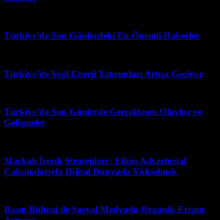
Mart 31, 2026
Türkiye’de Son Günlerdeki En Önemli Haberler
Mart 31, 2026
Türkiye’de Yeşil Enerji Yatırımları Artışa Geçiyor
Haziran 15, 2026
Türkiye’de Son Günlerde Gerçekleşen Olaylar ve
Gelişmeler
Mart 31, 2026
Markalı İçerik Stratejileri : Etkin Advertorial
Çalışmalarıyla Dijital Dünyada Yükselmek
Mayıs 5, 2026
Basın Bülteni ile Sosyal Medyada Organik Erişim