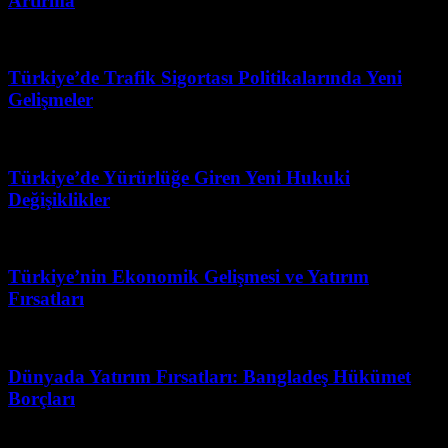
Artırma
Temmuz 24, 2026
Türkiye’de Trafik Sigortası Politikalarında Yeni
Gelişmeler
Temmuz 8, 2026
Türkiye’de Yürürlüğe Giren Yeni Hukuki
Değişiklikler
Temmuz 31, 2026
Türkiye’nin Ekonomik Gelişmesi ve Yatırım
Fırsatları
Mayıs 30, 2026
Dünyada Yatırım Fırsatları: Bangladeş Hükümet
Borçları
Ağustos 6, 2026