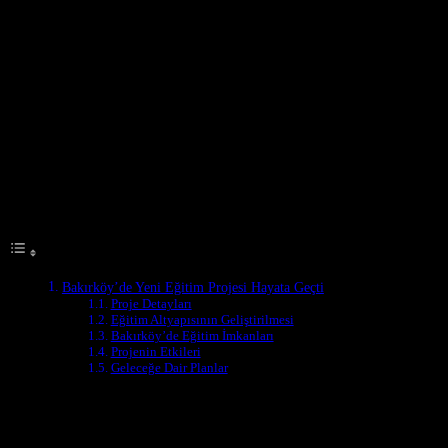
Geçti
Bakırköy Belediyesi, yerel topluluk için önemli bir adım atarak yeni
bir eğitim projesi başlattı. Bu proje, bölgenin eğitim altyapısını
geliştirmek ve genç nesillerin geleceğe hazırlanmasını sağlamayı
amaçlıyor. Proje kapsamında, modern donanımlara sahip yeni
sınıflar, laboratuvarlar ve spor tesisleri inşa edilecek. Bu girişim,
Bakırköy’de yaşayan ailelerin eğitim imkânlarını artırmak için
önemli bir adım olacak.
Table of Contents
Bakırköy’de Yeni Eğitim Projesi Hayata Geçti
Proje Detayları
Eğitim Altyapısının Geliştirilmesi
Bakırköy’de Eğitim İmkanları
Projenin Etkileri
Geleceğe Dair Planlar
Proje Detayları
Bakırköy Belediyesi’nin yeni eğitim projesi, bölgenin eğitim