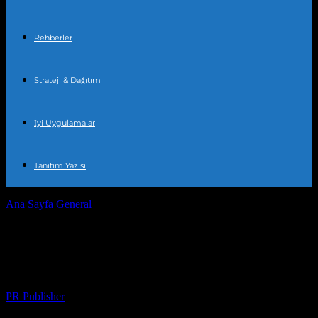
Rehberler
Strateji & Dağıtım
İyi Uygulamalar
Tanıtım Yazısı
Ana Sayfa
General
Bakırköy’de Yeni Eğitim Projesi Hayata Geçti
Bakırköy’de Yeni Eğitim Projesi Hayata
Geçti
Yazar
PR Publisher
-