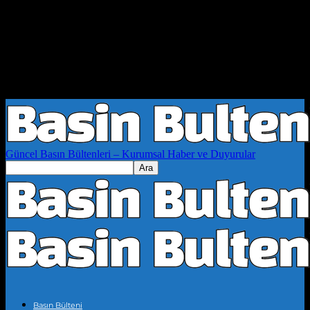
Güncel Basın Bültenleri – Kurumsal Haber ve Duyurular
Basın Bülteni