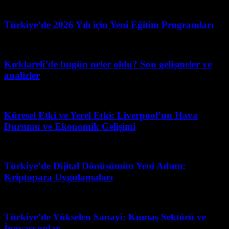
Haziran 29, 2026
Türkiye’de 2026 Yılı için Yeni Eğitim Programları
Mayıs 10, 2026
Kırklareli’de bugün neler oldu? Son gelişmeler ve
analizler
Mart 22, 2026
Küresel Etki ve Yerel Etki: Liverpool’un Hava
Durumu ve Ekonomik Gelişimi
Mayıs 16, 2026
Türkiye’de Dijital Dönüşümün Yeni Adımı:
Kriptopara Uygulamaları
Haziran 13, 2026
Türkiye’de Yükselen Sanayi: Kumaş Sektörü ve
İnovasyonlar