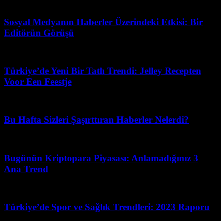
Mart 31, 2026
Sosyal Medyanın Haberler Üzerindeki Etkisi: Bir
Editörün Görüşü
Mart 7, 2026
Türkiye’de Yeni Bir Tatlı Trendi: Jelley Recepten
Voor Een Feestje
Haziran 11, 2026
Bu Hafta Sizleri Şaşırttıran Haberler Nelerdi?
Mayıs 14, 2026
Bugünün Kriptopara Piyasası: Anlamadığınız 3
Ana Trend
Temmuz 28, 2026
Türkiye’de Spor ve Sağlık Trendleri: 2023 Raporu