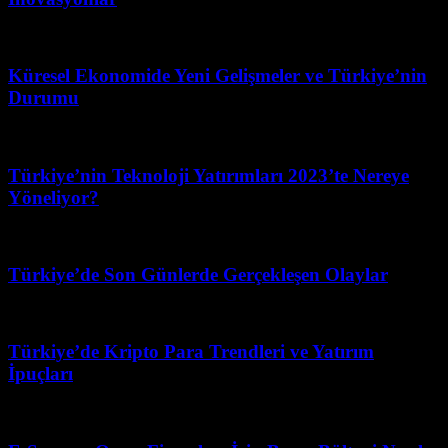
Mart 25, 2026
Küresel Ekonomide Yeni Gelişmeler ve Türkiye’nin
Durumu
Nisan 28, 2026
Türkiye’nin Teknoloji Yatırımları 2023’te Nereye
Yöneliyor?
Haziran 28, 2026
Türkiye’de Son Günlerde Gerçekleşen Olaylar
Haziran 26, 2026
Türkiye’de Kripto Para Trendleri ve Yatırım
İpuçları
Temmuz 30, 2026