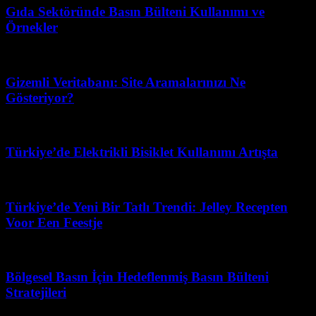
Gıda Sektöründe Basın Bülteni Kullanımı ve
Örnekler
Şubat 24, 2026
Gizemli Veritabanı: Site Aramalarınızı Ne
Gösteriyor?
Temmuz 15, 2026
Türkiye’de Elektrikli Bisiklet Kullanımı Artışta
Mart 30, 2026
Türkiye’de Yeni Bir Tatlı Trendi: Jelley Recepten
Voor Een Feestje
Haziran 24, 2026
Bölgesel Basın İçin Hedeflenmiş Basın Bülteni
Stratejileri