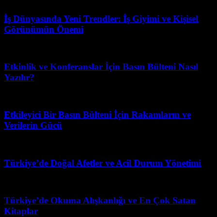
İş Dünyasında Yeni Trendler: İş Giyimi ve Kişisel
Görünümün Önemi
Haziran 6, 2026
Etkinlik ve Konferanslar İçin Basın Bülteni Nasıl
Yazılır?
Nisan 1, 2026
Etkileyici Bir Basın Bülteni İçin Rakamların ve
Verilerin Gücü
Mayıs 17, 2026
Türkiye’de Doğal Afetler ve Acil Durum Yönetimi
Mart 31, 2026
Türkiye’de Okuma Alışkanlığı ve En Çok Satan
Kitaplar