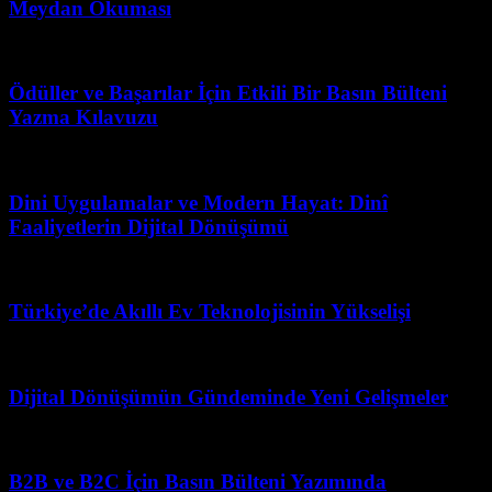
Meydan Okuması
Mart 31, 2026
Ödüller ve Başarılar İçin Etkili Bir Basın Bülteni
Yazma Kılavuzu
Ocak 26, 2026
Dini Uygulamalar ve Modern Hayat: Dinî
Faaliyetlerin Dijital Dönüşümü
Mayıs 3, 2026
Türkiye’de Akıllı Ev Teknolojisinin Yükselişi
Şubat 23, 2026
Dijital Dönüşümün Gündeminde Yeni Gelişmeler
Temmuz 22, 2026
B2B ve B2C İçin Basın Bülteni Yazımında