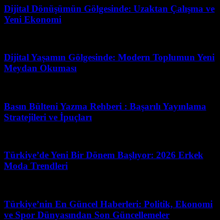
Dijital Dönüşümün Gölgesinde: Uzaktan Çalışma ve
Yeni Ekonomi
Temmuz 25, 2026
Dijital Yaşamın Gölgesinde: Modern Toplumun Yeni
Meydan Okuması
Mart 31, 2026
Basın Bülteni Yazma Rehberi : Başarılı Yayınlama
Stratejileri ve İpuçları
Mart 31, 2026
Türkiye’de Yeni Bir Dönem Başlıyor: 2026 Erkek
Moda Trendleri
Ağustos 4, 2026
Türkiye’nin En Güncel Haberleri: Politik, Ekonomi
ve Spor Dünyasından Son Güncellemeler