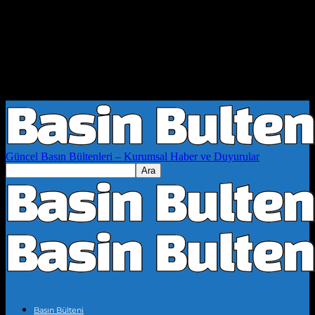
Güncel Basın Bültenleri – Kurumsal Haber ve Duyurular
Basın Bülteni