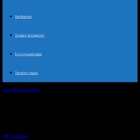
Rehberler
Strateji & Dağıtım
İyi Uygulamalar
Tanıtım Yazısı
Ana Sayfa
General
Dünyada Suç ve Güvenlik İstatistikleri: 2023
Raporu
Dünyada Suç ve Güvenlik İstatistikleri:
2023 Raporu
Yazar
PR Publisher