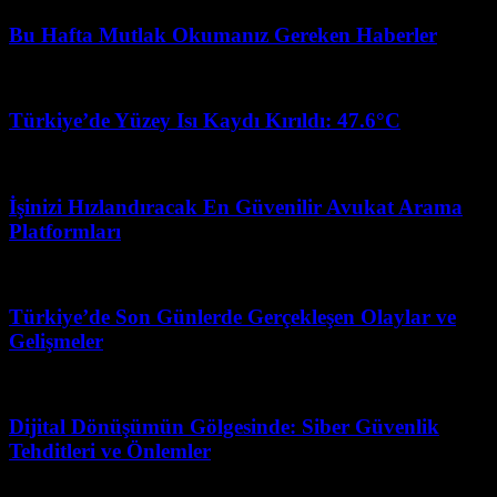
Bu Hafta Mutlak Okumanız Gereken Haberler
Mart 12, 2026
Türkiye’de Yüzey Isı Kaydı Kırıldı: 47.6°C
Mart 7, 2026
İşinizi Hızlandıracak En Güvenilir Avukat Arama
Platformları
Temmuz 8, 2026
Türkiye’de Son Günlerde Gerçekleşen Olaylar ve
Gelişmeler
Mart 31, 2026
Dijital Dönüşümün Gölgesinde: Siber Güvenlik
Tehditleri ve Önlemler
Haziran 6, 2026