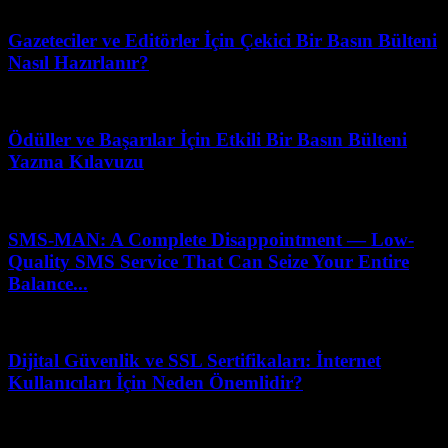
Mart 7, 2026
Gazeteciler ve Editörler İçin Çekici Bir Basın Bülteni
Nasıl Hazırlanır?
Mart 31, 2026
Ödüller ve Başarılar İçin Etkili Bir Basın Bülteni
Yazma Kılavuzu
Ocak 26, 2026
SMS-MAN: A Complete Disappointment — Low-
Quality SMS Service That Can Seize Your Entire
Balance...
Mayıs 11, 2026
Dijital Güvenlik ve SSL Sertifikaları: İnternet
Kullanıcıları İçin Neden Önemlidir?
Mayıs 16, 2026