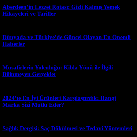
Aberdeen’in Lezzet Rotası: Gizli Kalmış Yemek
Hikayeleri ve Tarifler
Mayıs 16, 2026
Dünyada ve Türkiye’de Güncel Olayan En Önemli
Haberler
Haziran 11, 2026
Musafirlerin Yolculuğu: Kibla Yönü ile İlgili
Bilinmeyen Gerçekler
Mart 31, 2026
2024’te En İyi Ürünleri Karşılaştırdık: Hangi
Marka Sizi Mutlu Eder?
Mart 11, 2026
Sağlık Dergisi: Saç Dökülmesi ve Tedavi Yöntemleri