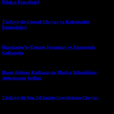
Dikkat Etmeliyiz?
Nisan 26, 2026
Türkiye’de Güncel Olaylar ve Kriminalite
İstatistikleri
Mayıs 13, 2026
Bangladeş’te Yatırım Fırsatları ve Ekonomik
Gelişmeler
Temmuz 27, 2026
Basın Bülteni Kullanarak Marka Bilinirliğini
Artırmanın Yolları
Mayıs 27, 2026
Türkiye’de Son 24 Saatte Gerçekleşen Olaylar
Temmuz 21, 2026