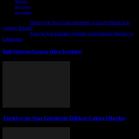
Meksika
siber suçlar
suç oranları
Önceki İçerik
Türkiye’de Son Güncellemeler: Güncel Olmak İçin
Gerekli Bilgiler
Sonraki İçerik
Paris’te Son Dakika: Şehirde Gerçekleşen Olaylar ve
Etkinlikler
İlgili Haberler
Yazarın Diğer İçerikleri
Türkiye’de Son Günlerde Dikkat Çeken Olaylar