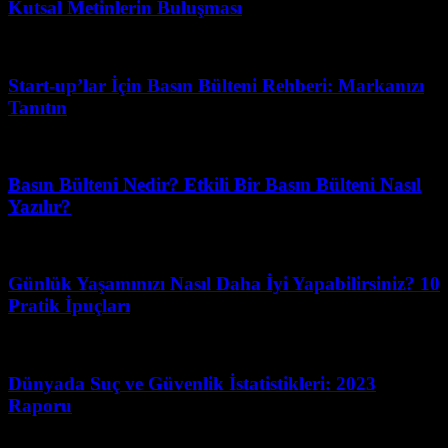
Kutsal Metinlerin Buluşması
Temmuz 15, 2026
Start-up’lar İçin Basın Bülteni Rehberi: Markanızı
Tanıtın
Nisan 20, 2026
Basın Bülteni Nedir? Etkili Bir Basın Bülteni Nasıl
Yazılır?
Mart 31, 2026
Günlük Yaşamınızı Nasıl Daha İyi Yapabilirsiniz? 10
Pratik İpuçları
Ağustos 3, 2026
Dünyada Suç ve Güvenlik İstatistikleri: 2023
Raporu
Mart 31, 2026