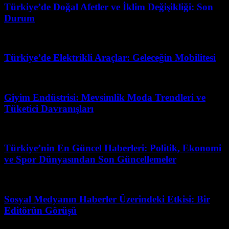
Türkiye’de Doğal Afetler ve İklim Değişikliği: Son
Durum
Haziran 28, 2026
Türkiye’de Elektrikli Araçlar: Geleceğin Mobilitesi
Temmuz 1, 2026
Giyim Endüstrisi: Mevsimlik Moda Trendleri ve
Tüketici Davranışları
Mayıs 20, 2026
Türkiye’nin En Güncel Haberleri: Politik, Ekonomi
ve Spor Dünyasından Son Güncellemeler
Mart 31, 2026
Sosyal Medyanın Haberler Üzerindeki Etkisi: Bir
Editörün Görüşü