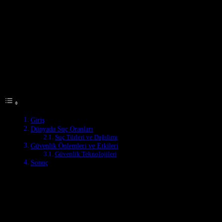
Giriş
Dünyada suç oranları ve güvenlik istatistikleri, her yıl birçok ülke ve
kuruluş tarafından incelenir. Bu raporlar, suç türleri, suç oranları ve
güvenlik önlemlerinin etkisi hakkında kapsamlı bilgiler sağlar. Bu
makale, 2023 yılı için dünyada suç ve güvenlik istatistiklerini
inceleyecek ve bazı önemli bulgulara odaklanacak.
Table of Contents
Giriş
Dünyada Suç Oranları
Suç Türleri ve Dağılımı
Güvenlik Önlemleri ve Etkileri
Güvenlik Teknolojileri
Sonuç
Dünyada Suç Oranları
Dünyada suç oranları, ülkeler arasında büyük farklılıklar gösterir.
Örneğin, Latin Amerika ülkeleri, suç oranları açısından dünyada en