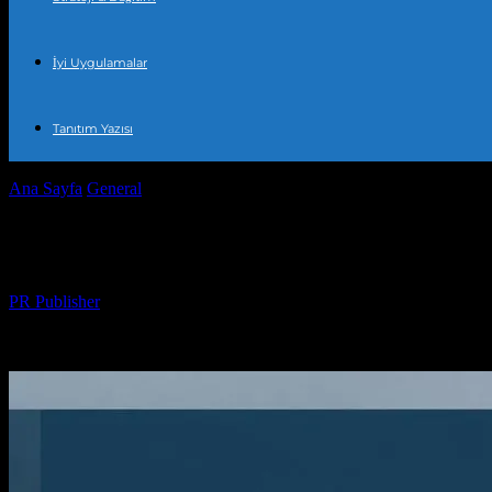
İyi Uygulamalar
Tanıtım Yazısı
Ana Sayfa
General
Türkiye’de Güncel Olaylar: Son Güncellemeler ve
Türkiye’de Güncel Olaylar: Son Güncellem
Yazar
PR Publisher
-
Haziran 13, 2026
476