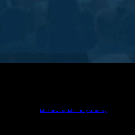
. Bu makale, siyaset, ekonomi, kültür ve spor alanlarında yaşanan en so
gi almak istiyorsanız,
latest news updates today summary
sitesini ziyaret