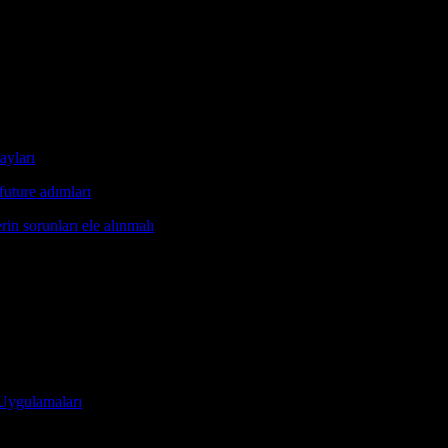
gi görmüştür. Bu etkinlikler, Türkiye’nin spor alanındaki başarılarını ta
r yaşamıştır. Ülkenin uluslararası spor etkinlikleri, uluslararası katılı
ek amacıyla düzenlenmiştir. Uluslararası spor etkinlikleri, ülkenin spor al
ayları
makalesini öneriyoruz.
 future adımları
makalesini inceleyebilirsiniz.
rin sorunları ele alınmalı
makalesini okumayı öneririz.
 Uygulamaları