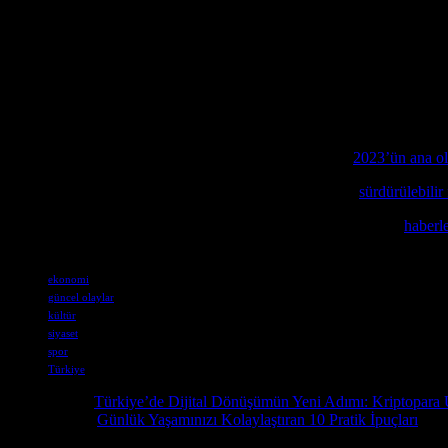
düzenlenen futbol maçları, uluslararası sporseverler tarafından büyük il
Uluslararası Spor Etkinlikleri
Türkiye’nin uluslararası spor etkinlikleri, son dönemde önemli gelişmele
spor alanındaki başarılarını tanıtmak ve uluslararası ilişkileri geliştirm
amacıyla düzenlenmiştir.
Bu yılın önemli gelişmelerini incelemek isteyenler için
2023’ün ana ol
Bristol’un yeşil girişimlerinin detaylarını öğrenmek için
sürdürülebilir
Güncel haberler ve gazetecilik hakkında derin bir analiz sunan
haberle
Etiketler
ekonomi
güncel olaylar
kültür
siyaset
spor
Türkiye
Önceki İçerik
Türkiye’de Dijital Dönüşümün Yeni Adımı: Kriptopara
Sonraki İçerik
Günlük Yaşamınızı Kolaylaştıran 10 Pratik İpuçları