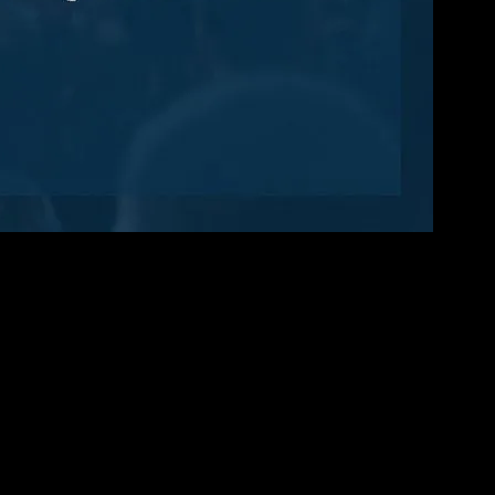
n olayları inceleyecek ve bu olayların ülke ve dünyaya etkilerini
 edebilirsiniz.