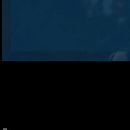
Türkiye’nin Güncel Haberleri
Türkiye, son dönemde çeşitli alanlarda önemli gelişmeler yaşamaktadır
analiz edecektir. Türkiye’nin güncel haberleri hakkında daha fazla bil
Table of Contents