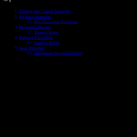
Türkiye’nin Güncel Haberleri
Siyasal Gelişmeler
Yeni Ekonomik Politikalar
Ekonomik Durum
Yatırım Ortamı
Kültürel Etkinlikler
Sanat ve Kültür
Spor Haberleri
Uluslararası Spor Etkinlikleri
Siyasal Gelişmeler
Son dönemde Türkiye siyaset sahnesinde önemli değişiklikler yaşanmıştı
ekonomik büyümeyi desteklemek ve yatırım ortamını geliştirmek amacı
Yeni Ekonomik Politikalar
Türkiye’nin yeni ekonomik politikaları, uluslararası pazarlar ile olan i
adımlar olarak görülmektedir. Yeni ekonomik politikalar, ülkenin eko
Ekonomik Durum