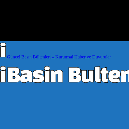
Güncel Basın Bültenleri – Kurumsal Haber ve Duyurular