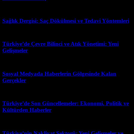
Mart 31, 2026
Sağlık Dergisi: Saç Dökülmesi ve Tedavi Yöntemleri
Haziran 24, 2026
Türkiye’de Çevre Bilinci ve Atık Yönetimi: Yeni
Gelişmeler
Haziran 19, 2026
Sosyal Medyada Haberlerin Gölgesinde Kalan
Gerçekler
Haziran 29, 2026
Türkiye’de Son Güncellemeler: Ekonomi, Politik ve
Kültürden Haberler
Temmuz 28, 2026
Türkiye’nin Nakliyat Sektorü: Yeni Gelişmeler ve