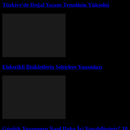
Türkiye’de Doğal Yaşam Trendinin Yükselişi
Elektrikli Bisikletlerin Şehirlere Yansıtıları
Günlük Yaşamınızı Nasıl Daha İyi Yapabilirsiniz? 10