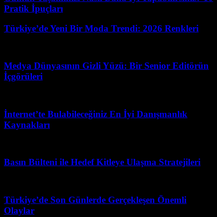
Pratik İpuçları
Türkiye’de Yeni Bir Moda Trendi: 2026 Renkleri
Haziran 29, 2026
Medya Dünyasının Gizli Yüzü: Bir Senior Editörün
İçgörüleri
Temmuz 30, 2026
İnternet’te Bulabileceğiniz En İyi Danışmanlık
Kaynakları
Temmuz 19, 2026
Basın Bülteni ile Hedef Kitleye Ulaşma Stratejileri
Mart 31, 2026
Türkiye’de Son Günlerde Gerçekleşen Önemli
Olaylar