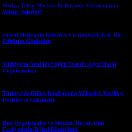
Medya Takip Merkezi İle Başarıyı Yakalamanın
Yolları Nelerdir?
Haziran 19, 2026
Sosyal Medyanın Haberler Üzerindeki Etkisi: Bir
Editörün Gözünden
Mart 31, 2026
Türkiye’de Yeni Bir Sağlık Trendi: Asya Masaj
Uygulamaları
Temmuz 13, 2026
Türkiye’de Dijital Dönüşümün Yükselişi: Yenilikçi
Projeler ve Gelişmeler
Mart 31, 2026
Dini Uygulamalar ve Modern Hayat: Dinî
Faaliyetlerin Dijital Dönüşümü