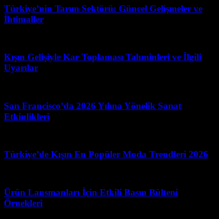
Türkiye’nin Tarım Sektörü: Güncel Gelişmeler ve
İhtimaller
Şubat 21, 2026
Kışın Gelişiyle Kar Toplaması Tahminleri ve İlgili
Uyarılar
Temmuz 4, 2026
San Francisco’da 2026 Yılına Yönelik Sanat
Etkinlikleri
Temmuz 7, 2026
Türkiye’de Kışın En Popüler Moda Trendleri 2026
Haziran 23, 2026
Ürün Lansmanları İçin Etkili Basın Bülteni
Örnekleri