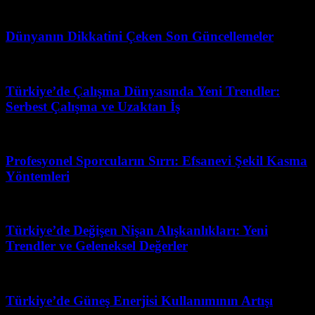
Haziran 9, 2026
Dünyanın Dikkatini Çeken Son Güncellemeler
Şubat 26, 2026
Türkiye’de Çalışma Dünyasında Yeni Trendler:
Serbest Çalışma ve Uzaktan İş
Şubat 24, 2026
Profesyonel Sporcuların Sırrı: Efsanevi Şekil Kasma
Yöntemleri
Mart 31, 2026
Türkiye’de Değişen Nişan Alışkanlıkları: Yeni
Trendler ve Geleneksel Değerler
Mayıs 8, 2026
Türkiye’de Güneş Enerjisi Kullanımının Artışı