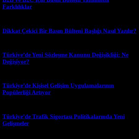
Farklılıklar
Temmuz 20, 2026
Dikkat Çekici Bir Basın Bülteni Başlığı Nasıl Yazılır?
Temmuz 17, 2026
Türkiye’de Yeni Sözleşme Kanunu Değişikliği: Ne
Değişiyor?
Şubat 24, 2026
Türkiye’de Kişisel Gelişim Uygulamalarının
Popülerliği Artıyor
Haziran 19, 2026
Türkiye’de Trafik Sigortası Politikalarında Yeni
Gelişmeler
Temmuz 8, 2026