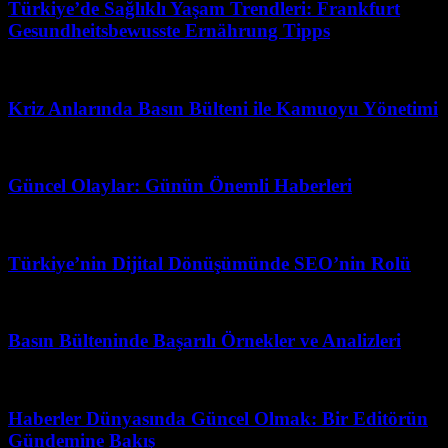
Türkiye’de Sağlıklı Yaşam Trendleri: Frankfurt
Gesundheitsbewusste Ernährung Tipps
Nisan 3, 2026
Kriz Anlarında Basın Bülteni ile Kamuoyu Yönetimi
Mart 31, 2026
Güncel Olaylar: Günün Önemli Haberleri
Şubat 28, 2026
Türkiye’nin Dijital Dönüşümünde SEO’nin Rolü
Ağustos 6, 2026
Basın Bülteninde Başarılı Örnekler ve Analizleri
Nisan 16, 2026
Haberler Dünyasında Güncel Olmak: Bir Editörün
Gündemine Bakış