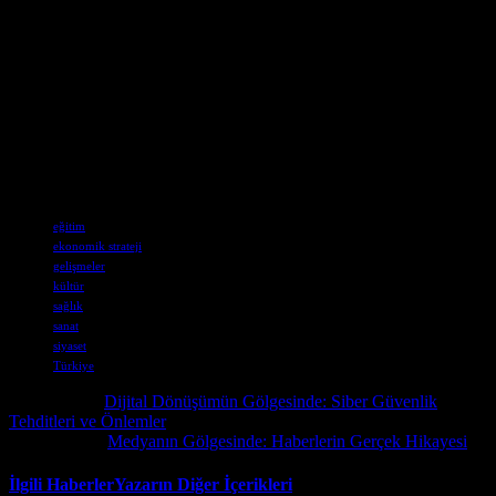
Sonuç
Son günlerde Türkiye’de siyaset, kültür, sağlık ve eğitim alanlarında
önemli gelişmeler yaşandı. Bu gelişmeler, ülkenin ekonomik,
kültürel ve sosyal alanlarda ilerlemesini sağlayacaktır. Yeni
politikaların uygulanmasıyla birlikte, Türkiye’nin uluslararası alanda
daha güçlü bir konumda bulunması beklenmektedir. Bu gelişmeler,
Türkiye’nin geleceği için umut verici işaretler sunmaktadır.
Etiketler
eğitim
ekonomik strateji
gelişmeler
kültür
sağlık
sanat
siyaset
Türkiye
Önceki İçerik
Dijital Dönüşümün Gölgesinde: Siber Güvenlik
Tehditleri ve Önlemler
Sonraki İçerik
Medyanın Gölgesinde: Haberlerin Gerçek Hikayesi
İlgili Haberler
Yazarın Diğer İçerikleri