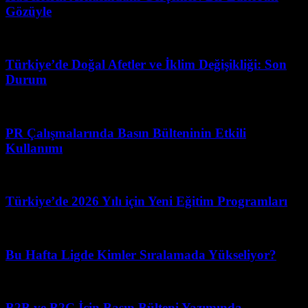
Gözüyle
Temmuz 4, 2026
Türkiye’de Doğal Afetler ve İklim Değişikliği: Son
Durum
Haziran 28, 2026
PR Çalışmalarında Basın Bülteninin Etkili
Kullanımı
Mayıs 22, 2026
Türkiye’de 2026 Yılı için Yeni Eğitim Programları
Mayıs 10, 2026
Bu Hafta Ligde Kimler Sıralamada Yükseliyor?
Temmuz 18, 2026
B2B ve B2C İçin Basın Bülteni Yazımında