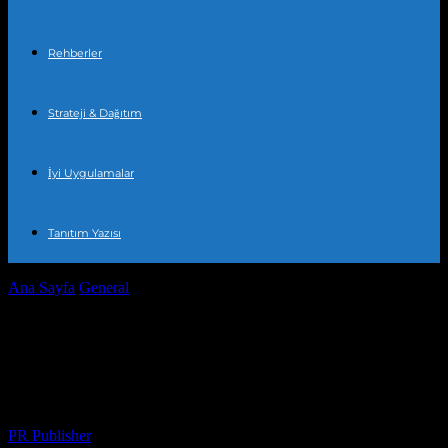
Rehberler
Strateji & Dağıtım
İyi Uygulamalar
Tanıtım Yazısı
Ana Sayfa
General
Türkiye’de Son Günlerde Gerçekleşen Önemli
Olaylar
Türkiye’de Son Günlerde Gerçekleşen
Önemli Olaylar
Yazar
PR Publisher