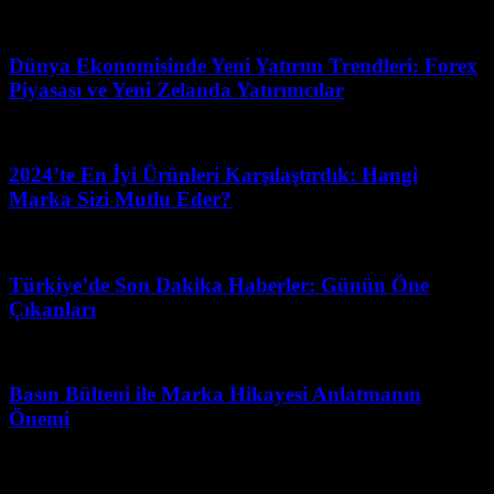
Temmuz 23, 2026
Dünya Ekonomisinde Yeni Yatırım Trendleri: Forex
Piyasası ve Yeni Zelanda Yatırımcılar
Nisan 1, 2026
2024’te En İyi Ürünleri Karşılaştırdık: Hangi
Marka Sizi Mutlu Eder?
Mart 11, 2026
Türkiye’de Son Dakika Haberler: Günün Öne
Çıkanları
Şubat 24, 2026
Basın Bülteni ile Marka Hikayesi Anlatmanın
Önemi
Mart 11, 2026