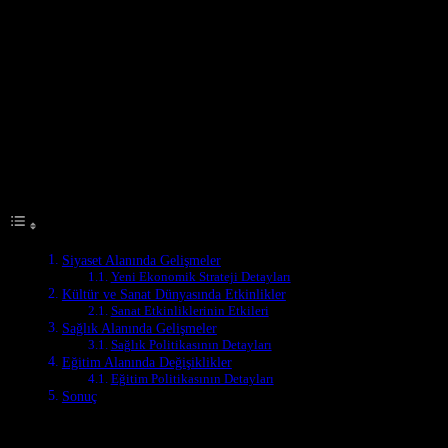
Siyaset Alanında Gelişmeler
Son günlerde Türkiye’de siyaset alanında önemli gelişmeler yaşandı.
Yeni bir ekonomik strateji açıklanmış ve bu stratejin hedefleri ve
etkileri tartışmalara neden olmuştur. Ekonomi Bakanı, yeni stratejin
amacı ülkenin ekonomik büyümesini artırmak ve istihdam oranını
yükseltmek olduğunu belirtti. Bu strateji, uluslararası finans
kuruluşları tarafından da takip edilmektedir.
Table of Contents
Siyaset Alanında Gelişmeler
Yeni Ekonomik Strateji Detayları
Kültür ve Sanat Dünyasında Etkinlikler
Sanat Etkinliklerinin Etkileri
Sağlık Alanında Gelişmeler
Sağlık Politikasının Detayları
Eğitim Alanında Değişiklikler
Eğitim Politikasının Detayları
Sonuç
Yeni Ekonomik Strateji Detayları