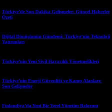
Şubat 24, 2026
Türkiye’de Son Dakika Gelişmeler: Güncel Haberler
Özeti
Mart 31, 2026
Dijital Dönüşümün Gündemi: Türkiye’nin Teknoloji
Yatırımları
Mart 31, 2026
Türkiye’nin Yeni Sivil Havacılık Yönetmelikleri
Şubat 14, 2026
Türkiye’nin Enerji Güvenliği ve Kamp Alanları:
Son Gelişmeler
Mart 31, 2026
Finlandiya’da Yeni Bir Yerel Yönetim Reformu