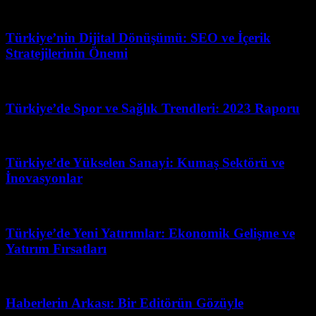
Nisan 14, 2026
Türkiye’nin Dijital Dönüşümü: SEO ve İçerik
Stratejilerinin Önemi
Şubat 16, 2026
Türkiye’de Spor ve Sağlık Trendleri: 2023 Raporu
Haziran 16, 2026
Türkiye’de Yükselen Sanayi: Kumaş Sektörü ve
İnovasyonlar
Nisan 24, 2026
Türkiye’de Yeni Yatırımlar: Ekonomik Gelişme ve
Yatırım Fırsatları
Mart 4, 2026
Haberlerin Arkası: Bir Editörün Gözüyle