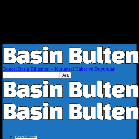
Güncel Basın Bültenleri – Kurumsal Haber ve Duyurular
Basın Bülteni