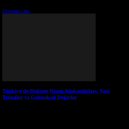
Ramazan'da geleneksel imsakiyelerin tarihsel kökenleri, sanat ile
dindarlığın buluşması ve modern imsakiyelerin yenilikleri. Keşfedin!
Devamını Oku
Türkiye’de Değişen Nişan Alışkanlıkları: Yeni
Trendler ve Geleneksel Değerler
Ağustos 4, 2026
Giriş Türkiye'de nişan alışkanlıkları, zaman içinde önemli ölçüde
değişmiştir. Geleneksel değerlerin yanında, modern trendler de yer
almaya başlamıştır. Bu değişiklikler, toplumsal ve kültürel