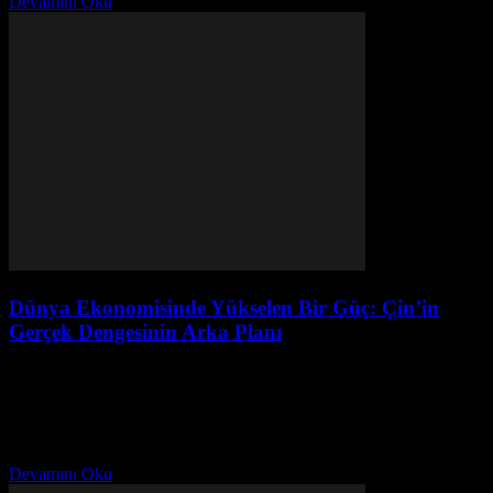
Devamını Oku
Dünya Ekonomisinde Yükselen Bir Güç: Çin’in
Gerçek Dengesinin Arka Planı
Temmuz 31, 2026
Giriş Çin, son yıllarda dünya ekonomisinde bir süper güce
dönüşmekte ve bu dönüşümün merkezinde gerçek dengesinin arka
planı yatmaktadır. Çin’in ekonomik büyümesi, teknolojik gelişmeleri
ve...
Devamını Oku