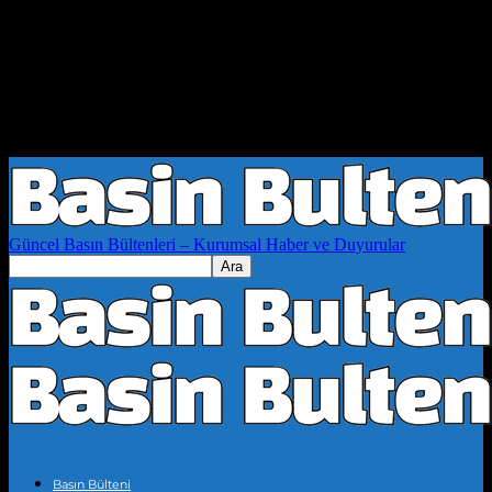
Güncel Basın Bültenleri – Kurumsal Haber ve Duyurular
Basın Bülteni