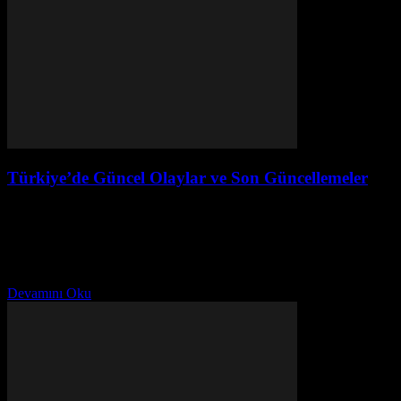
Türkiye’de Güncel Olaylar ve Son Güncellemeler
Temmuz 31, 2026
Giriş Türkiye’de son dönemde birçok önemli olay yaşanmıştır. Bu
makale, güncel gelişmeleri ve son dakika haberlerini kapsayacak
şekilde hazırlanmıştır. Siyasi, ekonomik, kültürel ve sosyal
alanlarda...
Devamını Oku