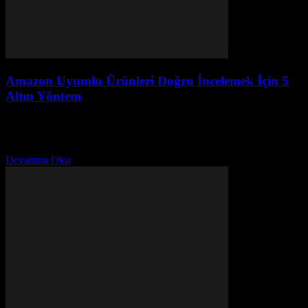
Amazon Uyumlu Ürünleri Doğru İncelemek İçin 5
Altın Yöntem
Ağustos 2, 2026
Amazon'da uyumlu ürünleri doğru incelemek için 5 altın yöntem
discover edin. Uygun fiyat, hızlı teslimat ve daha fazlasını öğrenin!
Devamını Oku