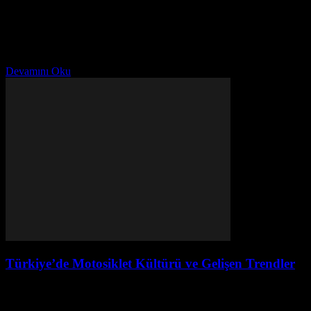
Temmuz 28, 2026
Ekonomide Yeni Gelişmeler Türkiye’nin ekonomisi son dönemde
önemli gelişmeler yaşamaktadır. Merkez Bankası’nın enflasyon ile
mücadele edebilmek için aldığı yeni tedbirler, ekonomik analistler
tarafından ilgiyle takip...
Devamını Oku
Türkiye’de Motosiklet Kültürü ve Gelişen Trendler
Temmuz 28, 2026
Motosiklet Kültürünün Türkiye'de Yeri Türkiye, motosiklet kültürü