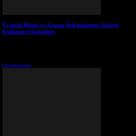
Ücretsiz Mesaj ve Arama İmkanlarının Güncel
Kullanım Yöntemleri
Temmuz 29, 2026
Ücretsiz mesaj ve arama uygulamalarının en güncel yöntemleri,
güvenlik ipuçları ve sosyal medyada yeni trendlerle bağlantıda
kalmanın yolları burada.
Devamını Oku