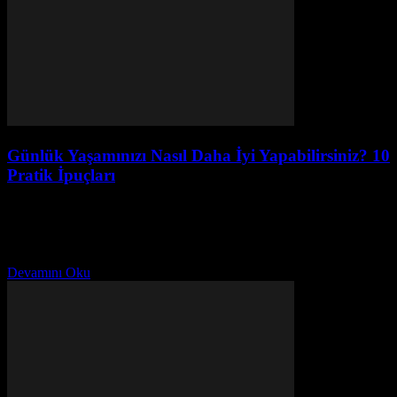
Günlük Yaşamınızı Nasıl Daha İyi Yapabilirsiniz? 10
Pratik İpuçları
Ağustos 3, 2026
Günlük yaşamınızı nasıl iyileştirebilirsiniz? 10 pratik ipucu ile
rutininizi dönüştürün, uyku düzenleyin, beslenmeyi optimize edin ve
stresi yönetin. Hayatınızı
Devamını Oku