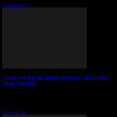
değişimlerin yanısıra,...
Devamını Oku
Türkiye’de Yeni Bir Dönem Başlıyor: 2026 Erkek
Moda Trendleri
Ağustos 4, 2026
Giriş Türkiye, her yıl modanın en önemli etkinliklerinden biri olan
Erkek Moda Haftası'na ev sahipliği yapıyor. Bu yıl da, 2026 için
beklenilen trendler ve yenilikler...
Devamını Oku