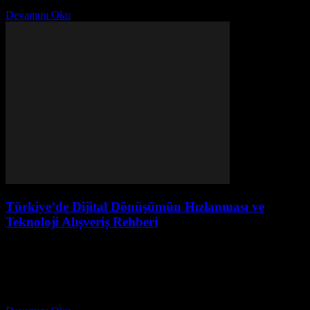
hizmet sunmak için yeni teknolojileri benimsemeye başlamıştır. Bu...
Devamını Oku
Türkiye’de Dijital Dönüşümün Hızlanması ve
Teknoloji Alışveriş Rehberi
Ağustos 1, 2026
Dijital Dönüşümün Hızlanması Türkiye, son yıllarda dijital dönüşüm
sürecinde önemli adımlar atmaktadır. Bu dönüşüm, özellikle
pandemi döneminde hızlanmış ve toplumun birçok alanında derin
etkiler yaratmıştır....