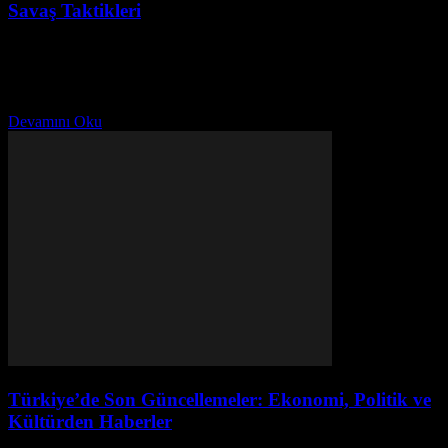
Savaş Taktikleri
Temmuz 29, 2026
Strateji oyunlarında hızlı hamlelerle rakibinizi alt edin! Zamanla
yarışın, heyecanı artıran savaş taktiklerini keşfedin ve zafer sizi
bekliyor.
Devamını Oku
Türkiye’de Son Güncellemeler: Ekonomi, Politik ve
Kültürden Haberler