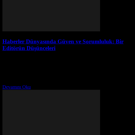
Haberler Dünyasında Güven ve Sorumluluk: Bir
Editörün Düşünceleri
Ağustos 3, 2026
Güvenilirlik, Artık Bir Lüks Değil, Bir Gereklik Ben, Ayşe Kaya.
20 yıldır haber dergileri editörlüğünü yapıyorum. Bu süreçte
alışılmadık durumlarla karşılaştım. Hatırlıyorum, 2005’te İstanbul’da
bir...
Devamını Oku