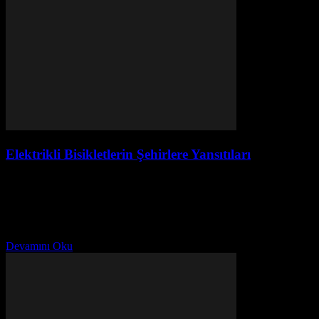
Elektrikli Bisikletlerin Şehirlere Yansıtıları
Ağustos 4, 2026
Elektrikli Bisikletlerin Popülerliği Artışı Son yıllarda elektrikli
bisikletlerin kullanımı dünya çapında önemli bir artış göstermektedir.
Bu trend, Türkiye’de de kendini göstermekte ve şehirlerde sıklıkla
görülen...
Devamını Oku