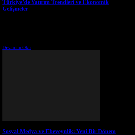
Türkiye’de Yatırım Trendleri ve Ekonomik
Gelişmeler
Ağustos 2, 2026
Giriş Türkiye’nin ekonomik manzarası sürekli olarak değişmektedir.
Yatırım trendleri ve ekonomik gelişmeler, ülkenin finansal sektörüne
önemli katkılar sağlıyor. Bu makale, Türkiye’de son dönemde
gözlemlenen yatırım...
Devamını Oku
Sosyal Medya ve Ebeveynlik: Yeni Bir Dönem