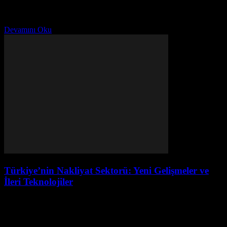
Giriş Çalışma hayatının yoğunluğu ve hızlı tempolu modern yaşam
tarzımız, bireylerin kişisel hayatı ile meslek hayatının dengesini
sağlamasını zorlaştırıyor. Bu konuda, bireylerin sağlıklı bir yaşam...
Devamını Oku
Türkiye’nin Nakliyat Sektorü: Yeni Gelişmeler ve
İleri Teknolojiler
Ağustos 1, 2026
Giriş Türkiye'nin nakliyat sektörü, son yıllarda önemli gelişmeler
yaşamış ve sektördeki firmalar, müşterilerine daha verimli ve hızlı