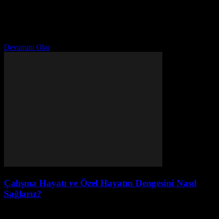
Ağustos 2, 2026
Eğitim Politikalarında Yenilikler Türkiye'de eğitim sektöründe
önemli değişiklikler gerçekleştirilmektedir. Bu değişikliklerin hedefi,
öğrencilerin daha iyi bir eğitim alabilmesi ve eğitim kalitesini
yükseltmektir. Son dönemde eğitim...
Devamını Oku
Çalışma Hayatı ve Özel Hayatın Dengesini Nasıl
Sağlarız?
Ağustos 1, 2026