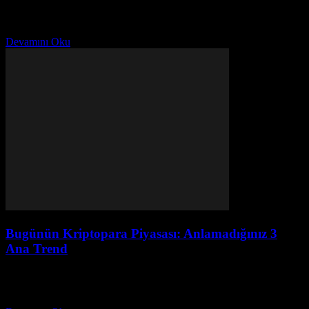
açısından zengin bir geçmişe sahiptir. Son yıllarda, bu kültürün
popülerliği artarak, özellikle genç nesiller arasında büyük ilgi
görmektedir....
Devamını Oku
Bugünün Kriptopara Piyasası: Anlamadığınız 3
Ana Trend
Temmuz 28, 2026
Bugünün kripto piyasasının en önemli trendlerini keşfedin! Yeni
kralı, DeFi dalgaları ve küresel etkiler. Detaylı analiz için tıklayın!