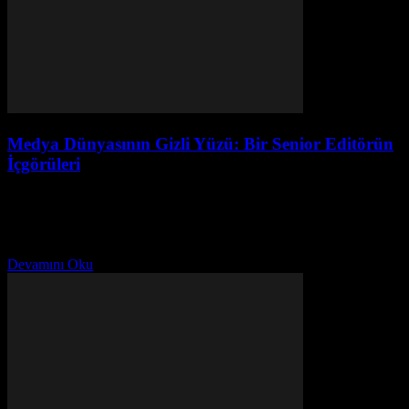
Medya Dünyasının Gizli Yüzü: Bir Senior Editörün
İçgörüleri
Temmuz 30, 2026
Merhaba, Ben Ayşe İlk başta, benim adım Ayşe. 22 yıl boyunca
çeşitli dergilerde senior editörlük yapıyorum. Bu süreçte alot
deneyimlerim oldu, başarılar, başarısızlıklar, komik anlar,...
Devamını Oku