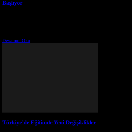
Başlıyor
Ağustos 2, 2026
Sosyal Medya Ebeveynliğinin Yükselişi Son yıllarda sosyal
medyanın hayatımıza derin bir şekilde girmesiyle birlikte,
ebeveynlik alanında da yeni bir trend ortaya çıkmıştır. Ebeveynler,
çocuklarının sosyal...
Devamını Oku
Türkiye’de Eğitimde Yeni Değişiklikler