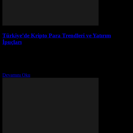
Türkiye’de Kripto Para Trendleri ve Yatırım
İpuçları
Temmuz 30, 2026
Giriş Son yıllarda Türkiye’de kripto para trendleri hızla
yükselmektedir. Bu yeni finansal alanda, birçok kişi yatırım yapmak
istemektedir. Ancak, kripto para dünyası karmaşık olabilir ve...
Devamını Oku