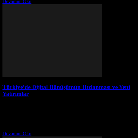
Devamını Oku
Türkiye’de Dijital Dönüşümün Hızlanması ve Yeni
Yatırımlar
Temmuz 28, 2026
Giriş Türkiye, son yıllarda dijital dönüşüm sürecinde önemli adımlar
atmakta ve bu alanda yeni yatırımlar gerçekleştirmektedir. Bu
dönüşüm, özellikle COVID-19 pandemisi sonrası hızlanmış ve
ülkenin...
Devamını Oku