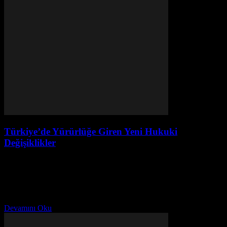
Türkiye’de Yürürlüğe Giren Yeni Hukuki
Değişiklikler
Temmuz 31, 2026
Giriş Türkiye’de son dönemde hukuki alanda önemli değişiklikler
yaşanmıştır. Bu değişiklikler, vatandaşların günlük hayatı ve
işlemleri üzerinde önemli etkiler yaratmaktadır. Bu makalede, son
dönemde yürürlüğe...
Devamını Oku