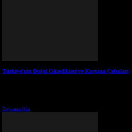
Türkiye’nin Doğal Güzellikleri ve Koruma Çabaları
Temmuz 31, 2026
Doğal Mirasımızın Önemi Türkiye, doğal güzellikleriyle dünyada
adını duyurmuş bir ülke. Bu güzelliklerin korunması ve gelecek
nesillere aktarılması, ülkemiz için çok önemlidir. Türkiye'nin doğal
mirası,...
Devamını Oku