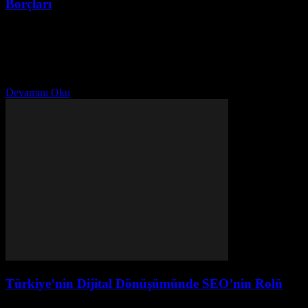
Borçları
Ağustos 6, 2026
Giriş Dünyada yatırım fırsatları arıyorsanız, Bangladeş gibi
büyümekte olan pazarları gözden kaçırmamalıdır. Bangladeş, son
yıllarda ekonomik olarak önemli gelişmeler kaydetmiş ve
yatırımcılar için çekici seçenekler...
Devamını Oku
Türkiye’nin Dijital Dönüşümünde SEO’nin Rolü