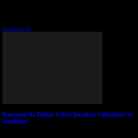
Ağustos 6, 2026
Giriş Türkiye, dijital dönüşüm sürecini hızlandırmak adına various
digital transformation initiatives. Bu süreçte, arama motoru
optimizasyonu (SEO) gibi dijital pazarlama stratejileri ön plana
çıkmaktadır. SEO,...
Devamını Oku
Ramazan’da Dikkat Çekici Imsakiye Gelenekleri ve
Özellikleri
Ağustos 5, 2026