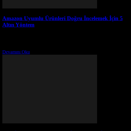
Amazon Uyumlu Ürünleri Doğru İncelemek İçin 5
Altın Yöntem
Ağustos 2, 2026
Amazon'da uyumlu ürünleri doğru incelemek için 5 altın yöntem
discover edin. Uygun fiyat, hızlı teslimat ve daha fazlasını öğrenin!
Devamını Oku