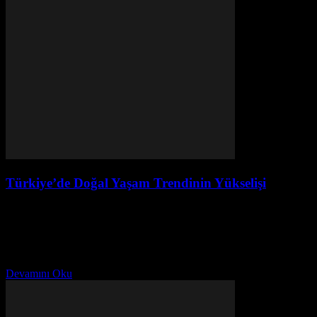
Türkiye’de Doğal Yaşam Trendinin Yükselişi
Ağustos 4, 2026
Doğal Yaşamın Popülerliği Son yıllarda Türkiye’de doğal yaşam
trendi giderek artmaktadır. Bu trend, sağlık, gıda ve güzellik
sektörlerinde özellikle belirgin olarak görülmektedir. Doğal ürünlere
olan...
Devamını Oku