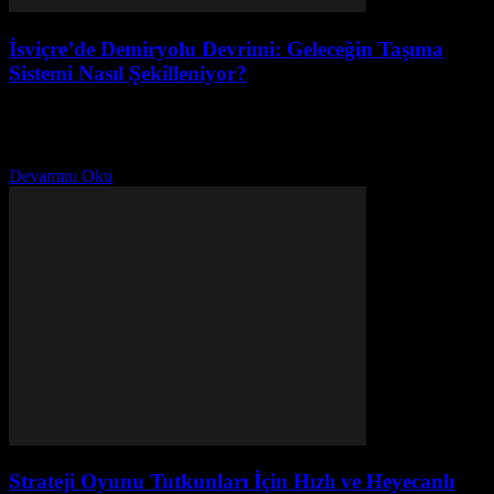
İsviçre’de Demiryolu Devrimi: Geleceğin Taşıma
Sistemi Nasıl Şekilleniyor?
Temmuz 29, 2026
İsviçre demiryollarında devrim! Trenler saat gibi çalışıyor, Alpler’de
neler değişiyor ve geleceğin yeşil ulaşım ağına göz atın.
Devamını Oku
Strateji Oyunu Tutkunları İçin Hızlı ve Heyecanlı