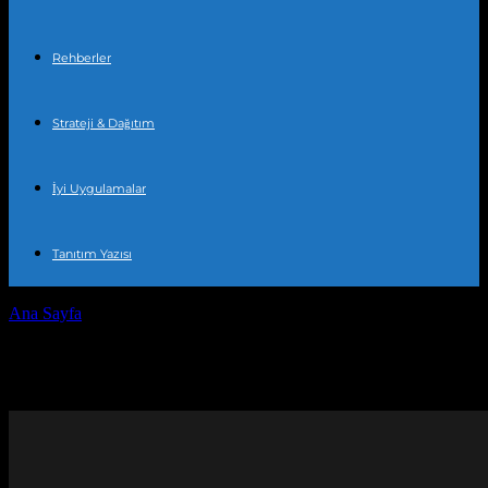
Rehberler
Strateji & Dağıtım
İyi Uygulamalar
Tanıtım Yazısı
Ana Sayfa
General
General