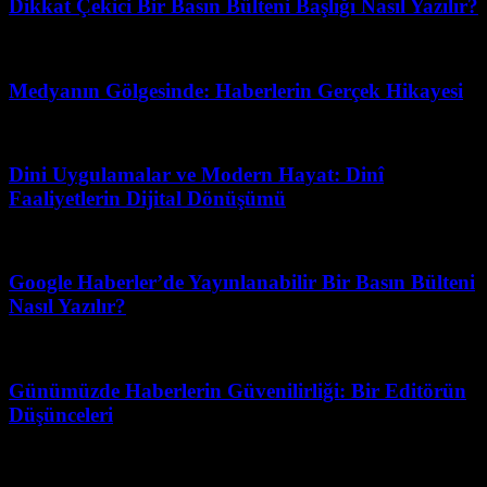
Dikkat Çekici Bir Basın Bülteni Başlığı Nasıl Yazılır?
Temmuz 17, 2026
Medyanın Gölgesinde: Haberlerin Gerçek Hikayesi
Temmuz 9, 2026
Dini Uygulamalar ve Modern Hayat: Dinî
Faaliyetlerin Dijital Dönüşümü
Mayıs 3, 2026
Google Haberler’de Yayınlanabilir Bir Basın Bülteni
Nasıl Yazılır?
Ağustos 1, 2026
Günümüzde Haberlerin Güvenilirliği: Bir Editörün
Düşünceleri
Mayıs 1, 2026