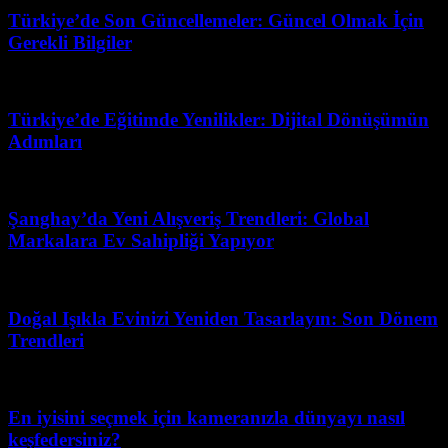
Türkiye’de Son Güncellemeler: Güncel Olmak İçin
Gerekli Bilgiler
Şubat 28, 2026
Türkiye’de Eğitimde Yenilikler: Dijital Dönüşümün
Adımları
Haziran 18, 2026
Şanghay’da Yeni Alışveriş Trendleri: Global
Markalara Ev Sahipliği Yapıyor
Şubat 28, 2026
Doğal Işıkla Evinizi Yeniden Tasarlayın: Son Dönem
Trendleri
Şubat 22, 2026
En iyisini seçmek için kameranızla dünyayı nasıl
keşfedersiniz?