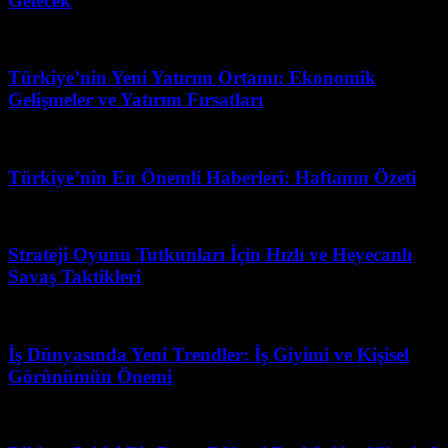
Gelecek
Mayıs 19, 2026
Türkiye’nin Yeni Yatırım Ortamı: Ekonomik
Gelişmeler ve Yatırım Fırsatları
Mayıs 10, 2026
Türkiye’nin En Önemli Haberleri: Haftanın Özeti
Şubat 19, 2026
Strateji Oyunu Tutkunları İçin Hızlı ve Heyecanlı
Savaş Taktikleri
Temmuz 29, 2026
İş Dünyasında Yeni Trendler: İş Giyimi ve Kişisel
Görünümün Önemi
Haziran 6, 2026