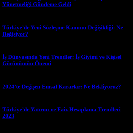
Yönetmeliği Gündeme Geldi
Mayıs 2, 2026
Türkiye’de Yeni Sözleşme Kanunu Değişikliği: Ne
Değişiyor?
Mart 31, 2026
İş Dünyasında Yeni Trendler: İş Giyimi ve Kişisel
Görünümün Önemi
Mart 31, 2026
2024’te Değişen Emsal Kararlar: Ne Bekliyoruz?
Temmuz 10, 2026
Türkiye’de Yatırım ve Faiz Hesaplama Trendleri
2023
Mart 31, 2026