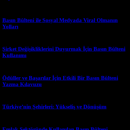
Mart 31, 2026
Basın Bülteni ile Sosyal Medyada Viral Olmanın
Yolları
Haziran 18, 2026
Şirket Değişikliklerini Duyurmak İçin Basın Bülteni
Kullanımı
Şubat 27, 2026
Ödüller ve Başarılar İçin Etkili Bir Basın Bülteni
Yazma Kılavuzu
Ağustos 9, 2026
Türkiye’nin Şehirleri: Yükseliş ve Dönüşüm
Haziran 5, 2026
Emlak Sektöründe Kullanılan Basın Bülteni