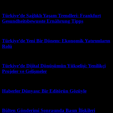
Mayıs 6, 2026
Türkiye’de Sağlıklı Yaşam Trendleri: Frankfurt
Gesundheitsbewusste Ernährung Tipps
Nisan 3, 2026
Türkiye’de Yeni Bir Dönem: Ekonomik Yatırımların
Rolü
Mart 31, 2026
Türkiye’de Dijital Dönüşümün Yükselişi: Yenilikçi
Projeler ve Gelişmeler
Mart 31, 2026
Haberler Dünyası: Bir Editörün Gözüyle
Mayıs 23, 2026
Bülten Gönderimi Sonrasında Basın İlişkileri