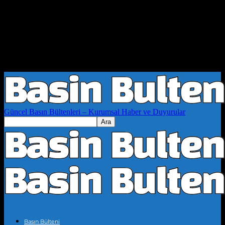
Güncel Basın Bültenleri – Kurumsal Haber ve Duyurular
Basın Bülteni