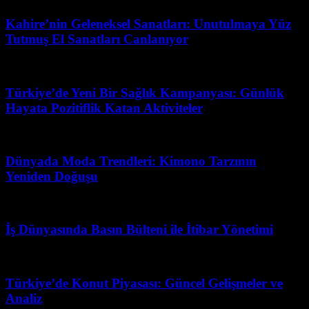
Kahire’nin Geleneksel Sanatları: Unutulmaya Yüz
Tutmuş El Sanatları Canlanıyor
Mart 23, 2026
Türkiye’de Yeni Bir Sağlık Kampanyası: Günlük
Hayata Pozitiflik Katan Aktiviteler
Mart 31, 2026
Dünyada Moda Trendleri: Kimono Tarzının
Yeniden Doğuşu
Haziran 25, 2026
İş Dünyasında Basın Bülteni ile İtibar Yönetimi
Temmuz 29, 2026
Türkiye’de Konut Piyasası: Güncel Gelişmeler ve
Analiz