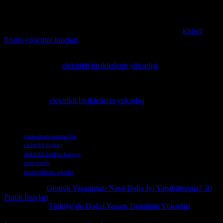
bisikletlerin kullanımı, sürdürülebilir şehirler için önemli bir araç
olacaktır.
Bu konuyla ilgili daha fazla bilgi edinmek isteyenler için
kişisel
finans yönetimi ipuçları
makalesini okumayı öneririz.
Şanghay’da sürdürülebilir ulaşımın yeni trendleri hakkında detaylı
bilgi edinmek için
elektrikli bisikletlerin yükselişi
konusunu
inceleyebilirsiniz.
Şehirlerde yeşil ulaşım çözümleri hakkında daha fazla bilgi edinmek
isteyenler için
elektrikli bisikletlerin yükselişi
konusunda detaylı bir
analiz sunan makalemizi öneririz.
Etiketler
çevre dostu taşımacılık
elektrikli bisiklet
elektrikli bisiklet batarya
şehir trafiği
sürdürülebilir şehirler
Önceki İçerik
Günlük Yaşamınızı Nasıl Daha İyi Yapabilirsiniz? 10
Pratik İpuçları
Sonraki İçerik
Türkiye’de Doğal Yaşam Trendinin Yükselişi