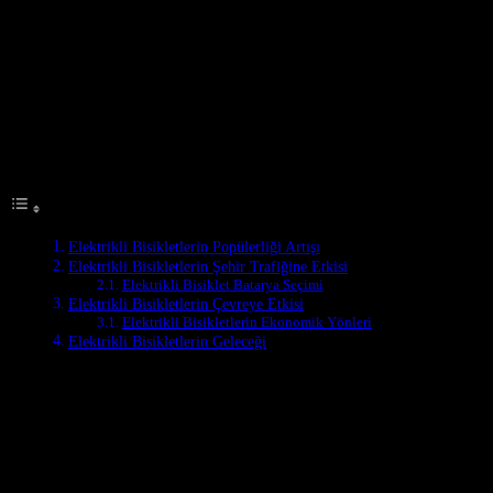
Son yıllarda elektrikli bisikletlerin kullanımı dünya çapında önemli
bir artış göstermektedir. Bu trend, Türkiye’de de kendini
göstermekte ve şehirlerde sıklıkla görülen bir araç haline gelmiştir.
Elektrikli bisikletlerin popülerliği, çevre dostu ve ekonomik taşımaya
olan ihtiyacın artmasıyla birlikte yükselmektedir.
Table of Contents
Elektrikli Bisikletlerin Popülerliği Artışı
Elektrikli Bisikletlerin Şehir Trafiğine Etkisi
Elektrikli Bisiklet Batarya Seçimi
Elektrikli Bisikletlerin Çevreye Etkisi
Elektrikli Bisikletlerin Ekonomik Yönleri
Elektrikli Bisikletlerin Geleceği
Elektrikli Bisikletlerin Şehir Trafiğine
Etkisi
Elektrikli bisikletlerin şehir trafiğine olan etkisi konusunda birçok
tartışma vardır. Uzmanlar, elektrikli bisikletlerin trafik sıkışmasını