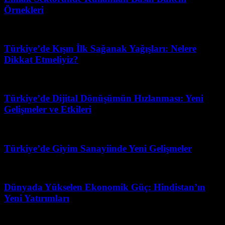
Örnekleri
Mart 31, 2026
Türkiye’de Kışın İlk Sağanak Yağışları: Nelere
Dikkat Etmeliyiz?
Nisan 26, 2026
Türkiye’de Dijital Dönüşümün Hızlanması: Yeni
Gelişmeler ve Etkileri
Mart 28, 2026
Türkiye’de Giyim Sanayiinde Yeni Gelişmeler
Temmuz 14, 2026
Dünyada Yükselen Ekonomik Güç: Hindistan’ın
Yeni Yatırımları
Şubat 23, 2026