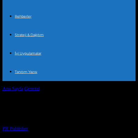
Rehberler
Strateji & Dağıtım
İyi Uygulamalar
Tanıtım Yazısı
Ana Sayfa
General
Elektrikli Bisikletlerin Şehirlere Yansıtıları
Elektrikli Bisikletlerin Şehirlere
Yansıtıları
Yazar
PR Publisher
-