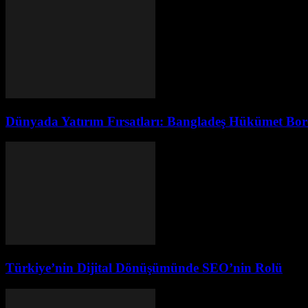
Dünyada Yatırım Fırsatları: Bangladeş Hükümet Borç
Türkiye’nin Dijital Dönüşümünde SEO’nin Rolü