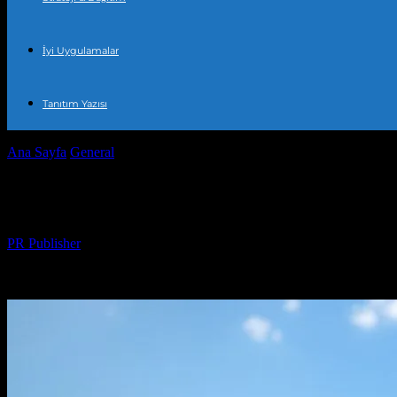
İyi Uygulamalar
Tanıtım Yazısı
Ana Sayfa
General
Güneş Enerjisi: Türkiye’nin Yenilenebilir Enerji Ya
Güneş Enerjisi: Türkiye’nin Yenilenebilir 
Yazar
PR Publisher
-
Şubat 21, 2026
294