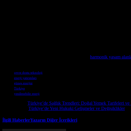
Güneş enerjisine yönelik yatırımların artması, Türkiye’nin yenilenebili
büyümesini hızlandırmakta ve çevreye olan zararı azaltmaktadır. Türki
önemli adımlar atmaktadır. Güneş enerjisi yatırımlarının artması, ülk
yenilenebilir enerji hedeflerine ulaşmak adına önemli bir adım olarak g
Bu konuyu daha derinlemesine incelemek isteyenler için Düsseldorf’un
Taiwan’ın yenilenebilir enerji alanındaki yeni girişimleri hakkında det
Evimizi düzenleme konusuna ilgi duyanlar için
harmonik yaşam alanlar
Etiketler
çevre dostu teknoloji
enerji yatırımları
güneş enerjisi
Türkiye
yenilenebilir enerji
Önceki İçerik
Türkiye’de Sağlık Trendleri: Doğal Yemek Tarifeleri v
Sonraki İçerik
Türkiye’de Yeni Hukuki Gelişmeler ve Değişiklikler
İlgili Haberler
Yazarın Diğer İçerikleri