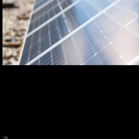
Güneş Enerjisi Yatırımlarının Artışı
Türkiye, son yıllarda güneş enerjisine yönelik yatırımlarda önemli bir 
ve sürdürülebilir bir enerji kaynağı olarak, çevreye zarar vermeyen bir
Table of Contents