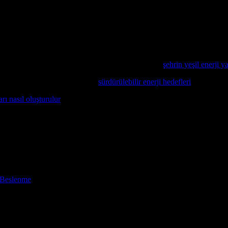
r enerji hedeflerine ulaşmak adına önemli bir adım olarak görülebilir. B
ye, güneş enerjisine yönelik yatırımları arttırarak, yenilenebilir ener
enin enerji bağımlılığını azaltmakta, ekonomik büyümesini hızlandırmakt
örülebilir.
 yenilenebilir enerji alanındaki adımlarını anlatan
şehrin yeşil enerji ya
aylı bilgiye ulaşmak isterseniz,
sürdürülebilir enerji hedefleri
konusunu in
ı nasıl oluşturulur
başlıklı makalemizde pratik ipuçları bulabilirsiniz.
e Beslenme