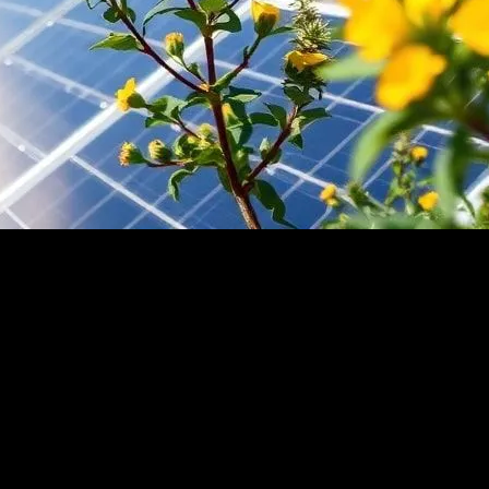
artış göstermektedir. Bu artış, ülkenin yenilenebilir enerji hedeflerine u
 alternatif sunmaktadır.