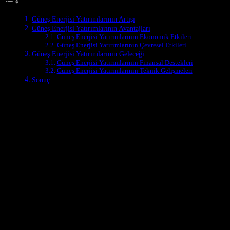
Güneş Enerjisi Yatırımlarının Artışı
Güneş Enerjisi Yatırımlarının Avantajları
Güneş Enerjisi Yatırımlarının Ekonomik Etkileri
Güneş Enerjisi Yatırımlarının Çevresel Etkileri
Güneş Enerjisi Yatırımlarının Geleceği
Güneş Enerjisi Yatırımlarının Finansal Destekleri
Güneş Enerjisi Yatırımlarının Teknik Gelişmeleri
Sonuç
Güneş Enerjisi Yatırımlarının Avantajları
Güneş enerjisine yönelik yatırımların artması, Türkiye için birçok avan
Ayrıca, güneş enerjisi yatırımları, yeni iş olanakları oluşturmakta v
izlemek isteyen ülkeler için önemli bir seçenektir.
Güneş Enerjisi Yatırımlarının Ekonomik Etkileri
Güneş enerjisine yönelik yatırımların artması, Türkiye’nin ekonomik 
Ayrıca, güneş enerjisi yatırımları, ülkenin enerji bağımlılığını azalt
Güneş Enerjisi Yatırımlarının Çevresel Etkileri