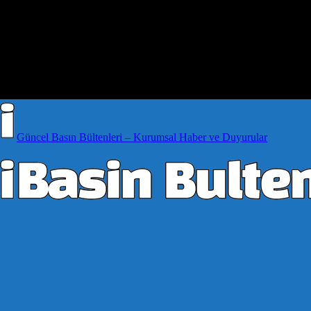
Güncel Basın Bültenleri – Kurumsal Haber ve Duyurular