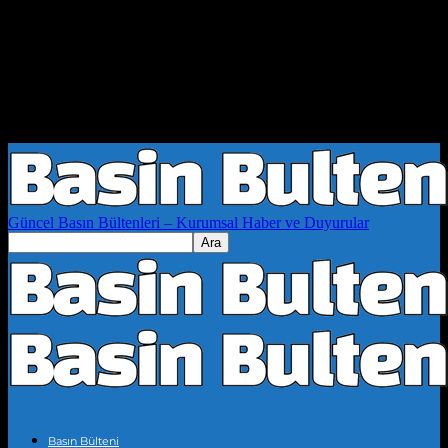
Güncel Basın Bültenleri – Kurumsal Haber ve Duyurular
Basın Bülteni