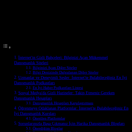
İnternet, bizim modern hayatımızın bir parçası haline geldi, değil mi?
Bir gün, 2018’in başlarında, İstanbul’da bir kahvehanede otururken,
bir arkadaşım benimle paylaşmıştı ki, “İnternet’te her şey var, sadece
bulman lazım.” O zamanlar, ben de bu sözlere inanmıyordum. Ama
bugün, 2023’te, bu sözlerin tamamen doğru olduğunu görüyorum.
Table of Contents
İnternet'in Gizli Bahçeleri: Bilginizi Açan Mükemmel
Danışmanlık Siteleri
Bilginizi Açan Diğer Siteler
Bilgi Denizinde Dalgalanan Diğer Siteler
Uzmanlar ve Deneyimli Sesler: İnternet'te Bulabileceğiniz En İyi
Danışmanlık Podkastları
En İyi Haber Podkastları Listesi
Sosyal Medya'da Gizli Hazineler: Takip Etmeniz Gereken
Danışmanlık Hesapları
Danışmanlık Hesapları Karşılaştırması
Öğrenmeye Odaklanan Platformlar: İnternet'te Bulabileceğiniz En
İyi Danışmanlık Kursları
Önerilen Platformlar
Sorunlarınızla Başa Çıkmanız İçin Harika Danışmanlık Blogları
Önerdiğim Bloglar