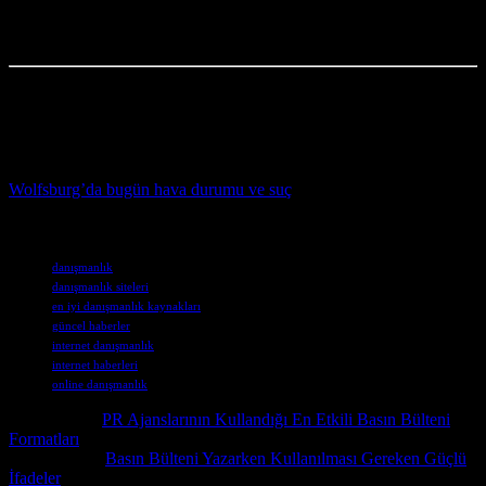
kitaplık. Ve biz, kitaplarımız.
Siz de, bugün bir şey yeni
öğrenmeyi deneyin.
Çünkü bilgi, güç.
Ve internet, bizim gücümüz.
Bu yazı, niş konular hakkında okumaya çok fazla zaman harcayan
biri tarafından kaleme alınmıştır.
Güncel olaylar ve suç haberleriyle ilgilenenler için, Wolfsburg’daki
hava durumu tahminlerinin suç haberlerini nasıl etkilediğini anlatan
Wolfsburg’da bugün hava durumu ve suç
başlıklı makaleyi
incelemenizi öneririz.
Etiketler
danışmanlık
danışmanlık siteleri
en iyi danışmanlık kaynakları
güncel haberler
internet danışmanlık
internet haberleri
online danışmanlık
Önceki İçerik
PR Ajanslarının Kullandığı En Etkili Basın Bülteni
Formatları
Sonraki İçerik
Basın Bülteni Yazarken Kullanılması Gereken Güçlü
İfadeler