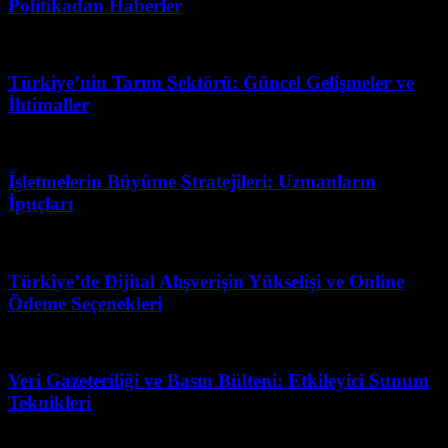
Politikadan Haberler
Mart 1, 2026
Türkiye’nin Tarım Sektörü: Güncel Gelişmeler ve
İhtimaller
Haziran 29, 2026
İşletmelerin Büyüme Stratejileri: Uzmanların
İpuçları
Mart 31, 2026
Türkiye’de Dijital Alışverişin Yükselişi ve Online
Ödeme Seçenekleri
Nisan 27, 2026
Veri Gazeteciliği ve Basın Bülteni: Etkileyici Sunum
Teknikleri
Haziran 16, 2026