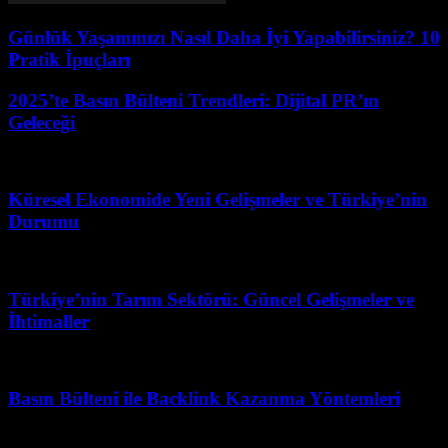
Günlük Yaşamınızı Nasıl Daha İyi Yapabilirsiniz? 10
Pratik İpuçları
2025’te Basın Bülteni Trendleri: Dijital PR’ın
Geleceği
Mart 31, 2026
Küresel Ekonomide Yeni Gelişmeler ve Türkiye’nin
Durumu
Nisan 28, 2026
Türkiye’nin Tarım Sektörü: Güncel Gelişmeler ve
İhtimaller
Şubat 21, 2026
Basın Bülteni ile Backlink Kazanma Yöntemleri
Mart 31, 2026