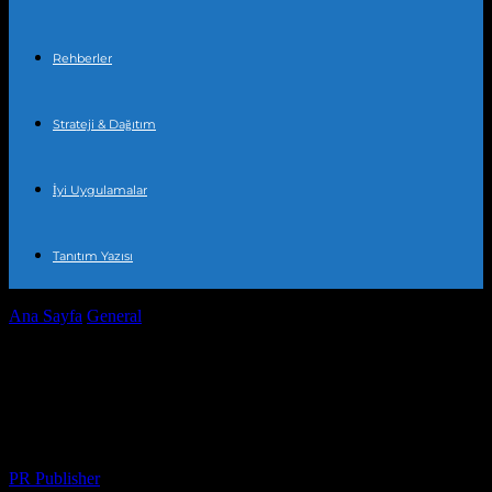
Rehberler
Strateji & Dağıtım
İyi Uygulamalar
Tanıtım Yazısı
Ana Sayfa
General
İnternet’te Bulabileceğiniz En İyi Danışmanlık
Kaynakları
İnternet’te Bulabileceğiniz En İyi
Danışmanlık Kaynakları
Yazar
PR Publisher