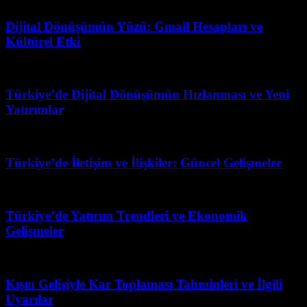
Dijital Dönüşümün Yüzü: Gmail Hesapları ve
Kültürel Etki
Haziran 22, 2026
Türkiye’de Dijital Dönüşümün Hızlanması ve Yeni
Yatırımlar
Nisan 22, 2026
Türkiye’de İletişim ve İlişkiler: Güncel Gelişmeler
Temmuz 26, 2026
Türkiye’de Yatırım Trendleri ve Ekonomik
Gelişmeler
Ağustos 2, 2026
Kışın Gelişiyle Kar Toplaması Tahminleri ve İlgili
Uyarılar