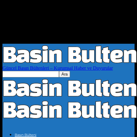
Güncel Basın Bültenleri – Kurumsal Haber ve Duyurular
Basın Bülteni