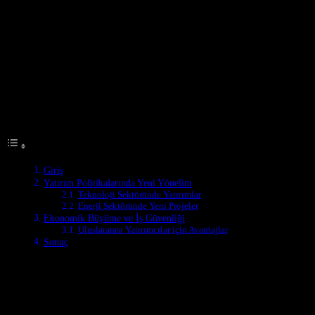
Giriş
Son dönemde Hindistan, ekonomik alanlarda önemli adımlar
atmaktadır. Ülke, yatırım alanlarında yeni stratejiler geliştirerek
ekonomik büyümeyi hızlandırmayı hedefliyor. Bu makale,
Hindistan’ın yeni yatırım politikalarını ve ekonomik gelişmelerini
inceleyecek.
Table of Contents
Giriş
Yatırım Politikalarında Yeni Yönelim
Teknoloji Sektöründe Yatırımlar
Enerji Sektöründe Yeni Projeler
Ekonomik Büyüme ve İş Güvenliği
Uluslararası Yatırımcılar için Avantajlar
Sonuç
Yatırım Politikalarında Yeni Yönelim
Hindistan Hükûmeti, son dönemde yatırım alanlarında önemli
değişikliklere gitmiştir. Özel sektörün katılımını artırmak için yeni