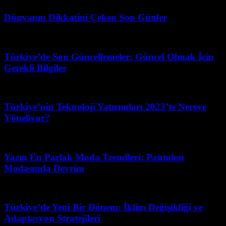
Dünyanın Dikkatini Çeken Son Günler
Temmuz 11, 2026
Türkiye’de Son Güncellemeler: Güncel Olmak İçin
Gerekli Bilgiler
Temmuz 5, 2026
Türkiye’nin Teknoloji Yatırımları 2023’te Nereye
Yöneliyor?
Haziran 28, 2026
Yazın En Parlak Moda Trendleri: Pantolon
Modasında Devrim
Mayıs 9, 2026
Türkiye’de Yeni Bir Dönem: İklim Değişikliği ve
Adaptasyon Stratejileri