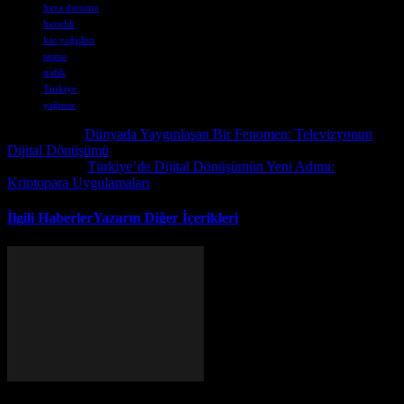
hava durumu
hazırlık
kar yağışları
taşma
trafik
Türkiye
yağmur
Önceki İçerik
Dünyada Yaygınlaşan Bir Fenomen: Televizyonun
Dijital Dönüşümü
Sonraki İçerik
Türkiye’de Dijital Dönüşümün Yeni Adımı:
Kriptopara Uygulamaları
İlgili Haberler
Yazarın Diğer İçerikleri