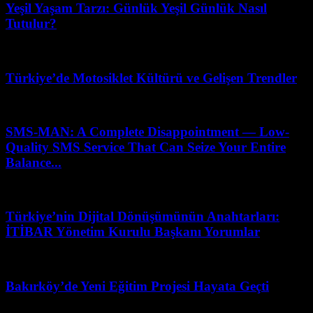
Yeşil Yaşam Tarzı: Günlük Yeşil Günlük Nasıl
Tutulur?
Şubat 20, 2026
Türkiye’de Motosiklet Kültürü ve Gelişen Trendler
Temmuz 28, 2026
SMS-MAN: A Complete Disappointment — Low-
Quality SMS Service That Can Seize Your Entire
Balance...
Mart 31, 2026
Türkiye’nin Dijital Dönüşümünün Anahtarları:
İTİBAR Yönetim Kurulu Başkanı Yorumlar
Mart 31, 2026
Bakırköy’de Yeni Eğitim Projesi Hayata Geçti