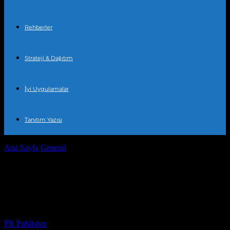
Rehberler
Strateji & Dağıtım
İyi Uygulamalar
Tanıtım Yazısı
Ana Sayfa
General
Türkiye’de Son Güncelleme: Hava Durumu ve
Etkileri
Türkiye’de Son Güncelleme: Hava
Durumu ve Etkileri
Yazar
PR Publisher