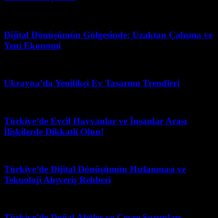
Mayıs 28, 2026
Dijital Dönüşümün Gölgesinde: Uzaktan Çalışma ve
Yeni Ekonomi
Temmuz 25, 2026
Ukrayna’da Yenilikçi Ev Tasarımı Trendleri
Şubat 24, 2026
Türkiye’de Evcil Hayvanlar ve İnsanlar Arası
İlişkilerde Dikkatli Olun!
Mart 31, 2026
Türkiye’de Dijital Dönüşümün Hızlanması ve
Teknoloji Alışveriş Rehberi
Ağustos 1, 2026
Türkiye’de Doğal Afetler ve Çevre Sorunları