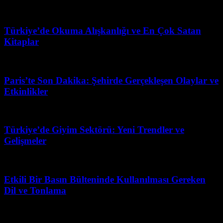
Temmuz 26, 2026
Türkiye’de Okuma Alışkanlığı ve En Çok Satan
Kitaplar
Mayıs 20, 2026
Paris’te Son Dakika: Şehirde Gerçekleşen Olaylar ve
Etkinlikler
Temmuz 6, 2026
Türkiye’de Giyim Sektörü: Yeni Trendler ve
Gelişmeler
Mart 31, 2026
Etkili Bir Basın Bülteninde Kullanılması Gereken
Dil ve Tonlama
Haziran 11, 2026