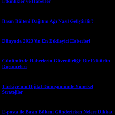
Etkinlikler ve Haberler
Şubat 26, 2026
Basın Bülteni Dağıtım Ağı Nasıl Geliştirilir?
Mayıs 31, 2026
Dünyada 2023’ün En Etkileyici Haberleri
Şubat 22, 2026
Günümüzde Haberlerin Güvenilirliği: Bir Editörün
Düşünceleri
Mayıs 1, 2026
Türkiye’nin Dijital Dönüşümünde Yönetsel
Stratejiler
Mart 17, 2026
E-posta ile Basın Bülteni Gönderirken Nelere Dikkat