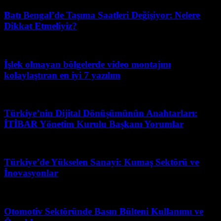
Batı Bengal’de Taşıma Saatleri Değişiyor: Nelere
Dikkat Etmeliyiz?
Haziran 2, 2026
İşlek olmayan bölgelerde video montajını
kolaylaştıran en iyi 7 yazılım
Mart 23, 2026
Türkiye’nin Dijital Dönüşümünün Anahtarları:
İTİBAR Yönetim Kurulu Başkanı Yorumlar
Mart 31, 2026
Türkiye’de Yükselen Sanayi: Kumaş Sektörü ve
İnovasyonlar
Nisan 24, 2026
Otomotiv Sektöründe Basın Bülteni Kullanımı ve