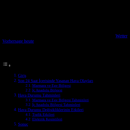
Giriş
Türkiye, son dönemde hava durumu değişiklikleri nedeniyle çeşitli
etkilere maruz kalmaktadır. Bu güncellemede, son 24 saat içerisinde
yaşanan hava olayları, hava durumu tahminleri ve bu olayların
günlük hayata etkileri hakkında detaylı bilgiler vereceğiz. Hava
durumu tahminleri hakkında daha fazla bilgi almak isterseniz,
Wetter
Vorhersage heute
sitesini ziyaret edebilirsiniz.
Table of Contents
Giriş
Son 24 Saat İçerisinde Yaşanan Hava Olayları
Marmara ve Ege Bölgesi
İç Anadolu Bölgesi
Hava Durumu Tahminleri
Marmara ve Ege Bölgesi Tahminleri
İç Anadolu Bölgesi Tahminleri
Hava Durumu Değişikliklerinin Etkileri
Trafik Etkileri
Elektrik Kesintileri
Sonuç