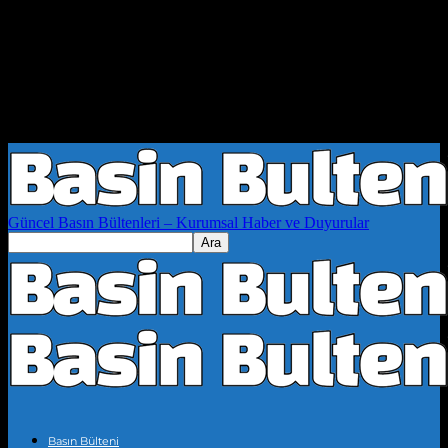
Güncel Basın Bültenleri – Kurumsal Haber ve Duyurular
Basın Bülteni