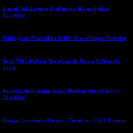
Emlak Sektöründe Kullanılan Basın Bülteni
Örnekleri
Mart 31, 2026
Türkiye’de Motosiklet Kültürü ve Gelişen Trendler
Mart 31, 2026
Yerel Etkinliklerin Tanıtımında Basın Bülteninin
Gücü
Haziran 20, 2026
Küresel Markaların Basın Bülteni Stratejileri ve
Örnekleri
Mart 31, 2026
Dünya Genelinde Alışveriş Trendleri: 2023 Raporu
Temmuz 2, 2026