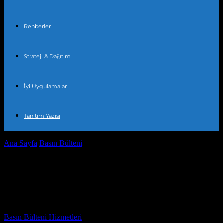
Rehberler
Strateji & Dağıtım
İyi Uygulamalar
Tanıtım Yazısı
Ana Sayfa
Basın Bülteni
E-Ticaret Firmaları İçin Basın Bülteni
Yazma Teknikleri
E-Ticaret Firmaları İçin Basın Bülteni
Yazma Teknikleri
Yazar
Basın Bülteni Hizmetleri