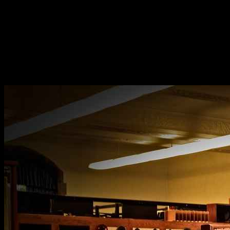
hikayesini ve değerlerini etkili bir şekilde iletebilir.
Sonuç olarak, basın bülteni, e-ticaret firmaları için önemli bir iletişim
aracıdır. Doğru bir şekilde hazırlandığında, hem marka bilinirliğini
artırır hem de hedef kitle ile güçlü bir bağ kurar. Bu nedenle, basın
bülteni yazma sürecine gereken önemi vermek, firmaların başarısı
için kritik bir faktördür.