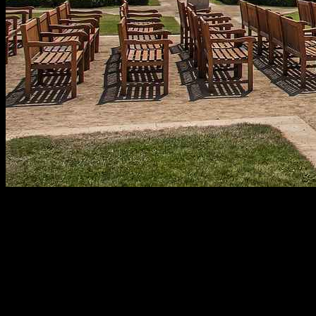
Basın Bülteni Nedir?
Basın bülteni
, bir olay, ürün veya hizmet hakkında
medya
ve
kamuoyunu
bilgilendirmek amacıyla yazılan kısa bir metin türüdür.
Bu metin, doğru bir şekilde hazırlandığında, geniş bir kitleye ulaşma
potansiyeline sahiptir. E-ticaret firmaları için basın bülteni yazmak,
marka bilinirliğini artırmak ve hedef kitle ile etkili bir iletişim
kurmak açısından kritik bir adımdır.