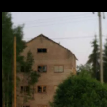
-
Temmuz 11, 2026
1199