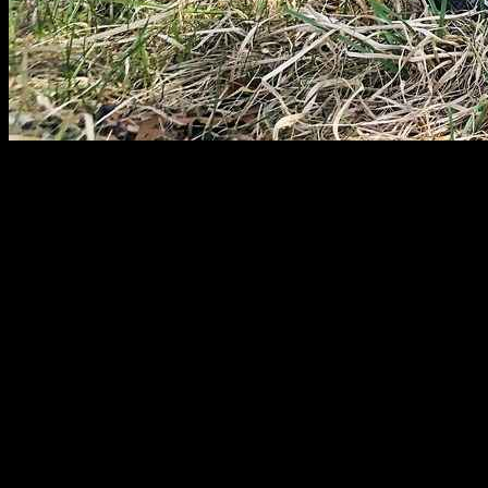
İçerik Yapısı ve Akışı
Basın bülteninizin yapısı, okuyucunun metni kolayca takip etmesini
sağlar. Bilgilerin mantıklı bir sırada sunulması, mesajınızın etkisini
artırır.
İyi bir içerik yapısı
, okuyucunun dikkatini çeker ve
metninizi anlamasını kolaylaştırır. Bu nedenle, basın bülteninizin her
bölümünün belirli bir amacı olmalı ve akıcı bir şekilde birbirini takip
etmelidir.
Giriş Paragrafı:
Giriş paragrafı, okuyucunun ilgisini çekmek
için kritik bir alandır. Burada, bültenin ana temasını ve
okuyucuya sunulacak bilgilerin özünü net bir şekilde
belirtmelisiniz.
Ayrıntılı Bilgiler:
Girişten sonra, olayın veya ürünün
detaylarına geçin.
Önemli noktaları vurgulamak
,
okuyucunun ilgisini canlı tutar ve metni daha çekici hale