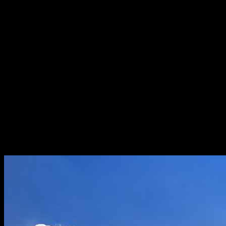
görseller kullanmak, profesyonellik algısını güçlendirir. Ayrıca,
görsellerin altında açıklamalar eklemek, okuyucunun içeriği daha iyi
anlamasına yardımcı olur.
Yayınlama ve Dağıtım Stratejileri
Basın bülteninizi yazdıktan sonra, doğru bir şekilde dağıtmak
önemlidir. Etkili bir medya listesi oluşturmak ve sosyal medya
platformlarını kullanmak, bülteninizin daha geniş bir kitleye
ulaşmasını sağlar.
Sonuç ve Değerlendirme
E-ticaret firmaları için basın bülteni yazma teknikleri, doğru
uygulandığında büyük faydalar sağlayabilir. Başarılı bir bülten,
marka bilinirliğinizi artırır
ve müşteri ilişkilerinizi güçlendirir.