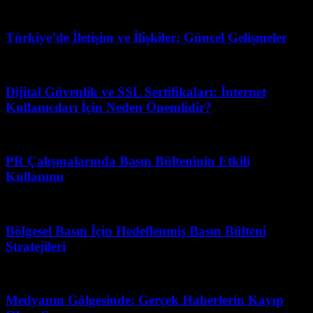
Temmuz 29, 2026
Türkiye’de İletişim ve İlişkiler: Güncel Gelişmeler
Temmuz 26, 2026
Dijital Güvenlik ve SSL Sertifikaları: İnternet
Kullanıcıları İçin Neden Önemlidir?
Mayıs 16, 2026
PR Çalışmalarında Basın Bülteninin Etkili
Kullanımı
Mayıs 22, 2026
Bölgesel Basın İçin Hedeflenmiş Basın Bülteni
Stratejileri
Mart 31, 2026
Medyanın Gölgesinde: Gerçek Haberlerin Kayıp