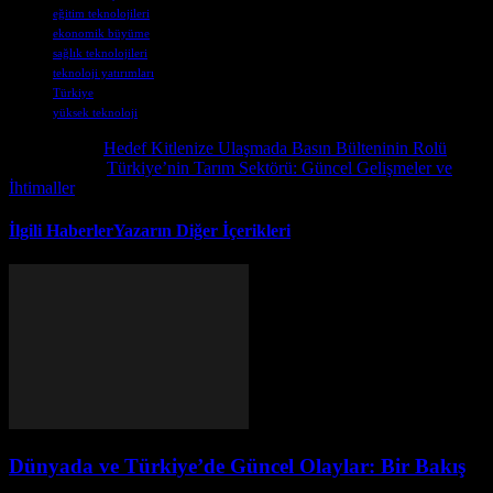
eğitim teknolojileri
ekonomik büyüme
sağlık teknolojileri
teknoloji yatırımları
Türkiye
yüksek teknoloji
Önceki İçerik
Hedef Kitlenize Ulaşmada Basın Bülteninin Rolü
Sonraki İçerik
Türkiye’nin Tarım Sektörü: Güncel Gelişmeler ve
İhtimaller
İlgili Haberler
Yazarın Diğer İçerikleri
Dünyada ve Türkiye’de Güncel Olaylar: Bir Bakış