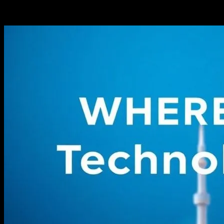
-
Haziran 28, 2026
442