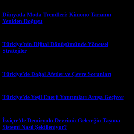
Mayıs 11, 2026
Dünyada Moda Trendleri: Kimono Tarzının
Yeniden Doğuşu
Haziran 25, 2026
Türkiye’nin Dijital Dönüşümünde Yönetsel
Stratejiler
Mart 17, 2026
Türkiye’de Doğal Afetler ve Çevre Sorunları
Mart 12, 2026
Türkiye’de Yeşil Enerji Yatırımları Artışa Geçiyor
Haziran 15, 2026
İsviçre’de Demiryolu Devrimi: Geleceğin Taşıma
Sistemi Nasıl Şekilleniyor?