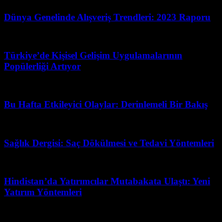
Dünya Genelinde Alışveriş Trendleri: 2023 Raporu
Temmuz 2, 2026
Türkiye’de Kişisel Gelişim Uygulamalarının
Popülerliği Artıyor
Haziran 19, 2026
Bu Hafta Etkileyici Olaylar: Derinlemeli Bir Bakış
Mart 15, 2026
Sağlık Dergisi: Saç Dökülmesi ve Tedavi Yöntemleri
Haziran 24, 2026
Hindistan’da Yatırımcılar Mutabakata Ulaştı: Yeni
Yatırım Yöntemleri
Mayıs 13, 2026