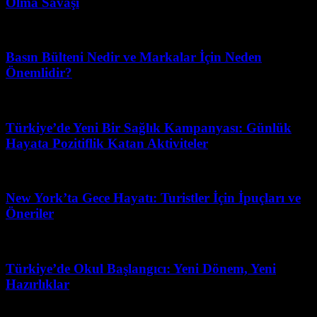
Olma Savaşı
Mart 31, 2026
Basın Bülteni Nedir ve Markalar İçin Neden
Önemlidir?
Ağustos 2, 2026
Türkiye’de Yeni Bir Sağlık Kampanyası: Günlük
Hayata Pozitiflik Katan Aktiviteler
Haziran 27, 2026
New York’ta Gece Hayatı: Turistler İçin İpuçları ve
Öneriler
Temmuz 20, 2026
Türkiye’de Okul Başlangıcı: Yeni Dönem, Yeni
Hazırlıklar
Mayıs 23, 2026