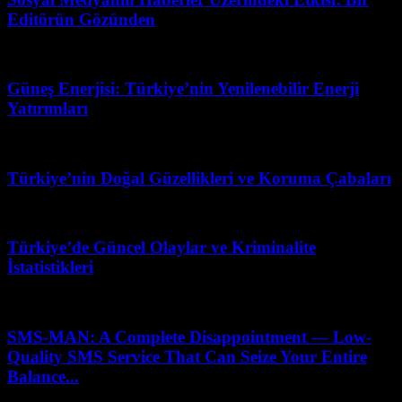
Editörün Gözünden
Mart 31, 2026
Güneş Enerjisi: Türkiye’nin Yenilenebilir Enerji
Yatırımları
Şubat 21, 2026
Türkiye’nin Doğal Güzellikleri ve Koruma Çabaları
Temmuz 26, 2026
Türkiye’de Güncel Olaylar ve Kriminalite
İstatistikleri
Mayıs 13, 2026
SMS-MAN: A Complete Disappointment — Low-
Quality SMS Service That Can Seize Your Entire
Balance...