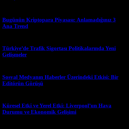
Mart 31, 2026
Bugünün Kriptopara Piyasası: Anlamadığınız 3
Ana Trend
Mart 31, 2026
Türkiye’de Trafik Sigortası Politikalarında Yeni
Gelişmeler
Temmuz 8, 2026
Sosyal Medyanın Haberler Üzerindeki Etkisi: Bir
Editörün Görüşü
Mart 7, 2026
Küresel Etki ve Yerel Etki: Liverpool’un Hava
Durumu ve Ekonomik Gelişimi
Mayıs 16, 2026