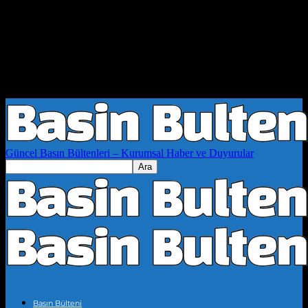
Güncel Basın Bültenleri – Kurumsal Haber ve Duyurular
Basın Bülteni