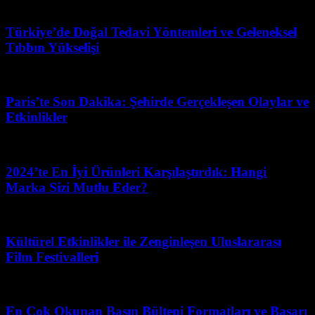
Haziran 23, 2026
Türkiye’de Doğal Tedavi Yöntemleri ve Geleneksel
Tıbbın Yükselişi
Mart 31, 2026
Paris’te Son Dakika: Şehirde Gerçekleşen Olaylar ve
Etkinlikler
Temmuz 6, 2026
2024’te En İyi Ürünleri Karşılaştırdık: Hangi
Marka Sizi Mutlu Eder?
Mart 11, 2026
Kültürel Etkinlikler ile Zenginleşen Uluslararası
Film Festivalleri
Nisan 18, 2026
En Çok Okunan Basın Bülteni Formatları ve Başarı