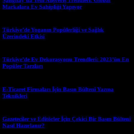
Şanghay’da Yeni Alışveriş Trendleri: Global
Markalara Ev Sahipliği Yapıyor
Şubat 28, 2026
Türkiye’de Yoganın Popülerliği ve Sağlık
Üzerindeki Etkisi
Nisan 28, 2026
Türkiye’de Ev Dekorasyonu Trendleri: 2023’ün En
Popüler Tarzları
Şubat 21, 2026
E-Ticaret Firmaları İçin Basın Bülteni Yazma
Teknikleri
Temmuz 11, 2026
Gazeteciler ve Editörler İçin Çekici Bir Basın Bülteni
Nasıl Hazırlanır?