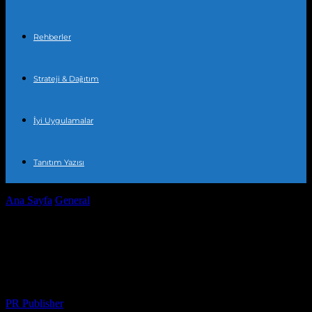
Rehberler
Strateji & Dağıtım
İyi Uygulamalar
Tanıtım Yazısı
Ana Sayfa
General
Türkiye’nin Teknoloji Yatırımları 2023’te
Nereye Yöneliyor?
Türkiye’nin Teknoloji Yatırımları 2023’te
Nereye Yöneliyor?
Yazar
PR Publisher