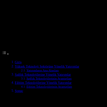
Giriş
Türkiye, teknoloji alanında hızlı bir büyüme gösteren bir ülke
olarak, her yıl milyonlarca dolar değerindeki yatırımlar yapmaktadır.
2023 yılında da bu yatırımların büyük bir kısmı, ülkenin ekonomik
ve sosyal gelişimine katkıda bulunacak alanlara yönelmektedir. Bu
makalede, Türkiye’nin 2023’teki teknoloji yatırımlarının hedef
alanlarını inceleyeceğiz.
Table of Contents
Giriş
Yüksek Teknoloji Sektörüne Yönelik Yatırımlar
Yatırımların Ana Alanları
Sağlık Teknolojilerine Yönelik Yatırımlar
Sağlık Teknolojilerinin Avantajları
Eğitim Teknolojilerine Yönelik Yatırımlar
Eğitim Teknolojilerinin Avantajları
Sonuç
Yüksek Teknoloji Sektörüne Yönelik