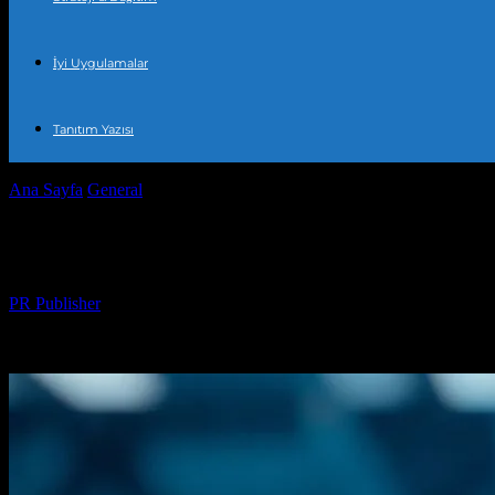
İyi Uygulamalar
Tanıtım Yazısı
Ana Sayfa
General
Türkiye’de Yükselen Teknoloji Trendleri ve 2026
Türkiye’de Yükselen Teknoloji Trendleri v
Yazar
PR Publisher
-
Mart 31, 2026
408