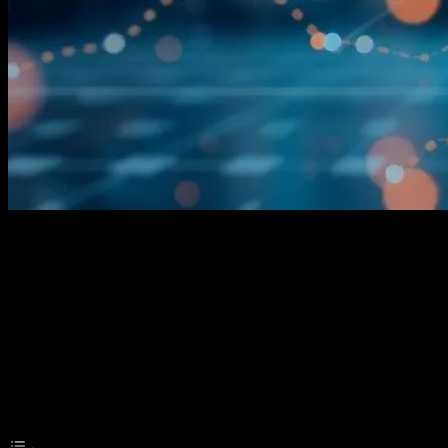
Giriş
Türkiye, teknolojik gelişmeler alanında hızla ilerleyen bir ülke olarak 
önemli bir büyüme göstermektedir. Bu makalede, Türkiye’de yükselen t
Table of Contents