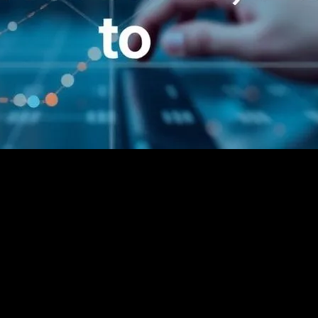
kendini kanıtlamaktadır. Son yıllarda, özellikle dijital dönüşüm ve yenili
eknoloji trendleri ve 2026 yılına bakış yapacağız.