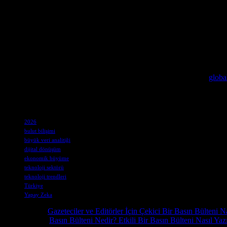
Sonuç
Türkiye, teknoloji sektöründe hızla ilerleyen bir ülke olarak kendini ka
sektörü de önemli bir büyüme göstermektedir. 2026 yılına doğru, yeni 
sektöründe önemli gelişmeler bekliyor ve bu gelişmeler, ülkenin ekono
Dijital dönüşümün geleceği hakkında daha fazla bilgi edinmek isteyen
Akıllı ev teknolojilerinde Taiwan’ın öncü rolünü incelemek için
global
Dijital dönüşümün Türkiye’deki önemi ve gelişimi hakkında detaylı b
Etiketler
2026
bulut bilişimi
büyük veri analitiği
dijital dönüşüm
ekonomik büyüme
teknoloji sektörü
teknoloji trendleri
Türkiye
Yapay Zeka
Önceki İçerik
Gazeteciler ve Editörler İçin Çekici Bir Basın Bülteni Na
Sonraki İçerik
Basın Bülteni Nedir? Etkili Bir Basın Bülteni Nasıl Yazı