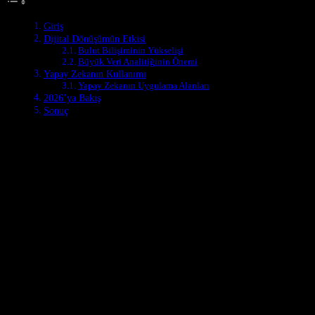
Giriş
Dijital Dönüşümün Etkisi
Bulut Bilişiminin Yükselişi
Büyük Veri Analitiğinin Önemi
Yapay Zekanın Kullanımı
Yapay Zekanın Uygulama Alanları
2026’ya Bakış
Sonuç
Dijital Dönüşümün Etkisi
Dijital dönüşüm, Türkiye’de teknoloji sektörünün gelişmesinde önemli bir
bilişim, büyük veri analitiği ve yapay zeka gibi teknolojiler ön plana 
araçlar olarak kullanılıyor.
Bulut Bilişiminin Yükselişi
Bulut bilişimi, Türkiye’de hızla yaygınlaşan bir teknolojidir. İşletmel
yaygınlaşması, işletmelerin büyümesi ve gelişmesi için önemli bir adım
araç olarak kullanılıyor.
Büyük Veri Analitiğinin Önemi