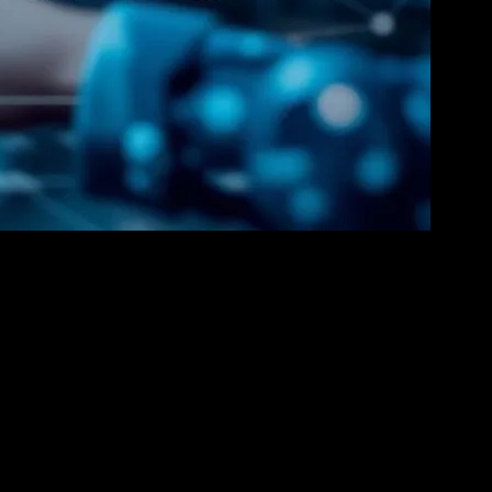
kçi teknolojilerin kullanımıyla birlikte, ülkenin teknoloji sektörü de