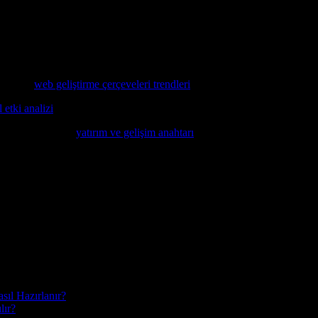
nıtlamaktadır. Dijital dönüşüm, bulut bilişimi, büyük veri analitiği ve ya
teknolojilerin kullanımıyla birlikte, ülkenin teknoloji sektörünün gel
mik büyümesini hızlandırmakta ve yeni iş fırsatları oluşturmaktadır.
ler için
web geliştirme çerçeveleri trendleri
konusunda detaylı bir anali
 etki analizi
okumayı öneririz.
ilgi edinmek için
yatırım ve gelişim anahtarı
makalesini inceleyebilirsini
sıl Hazırlanır?
lır?