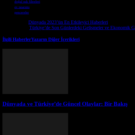
doğal ışık filtreleri
ev tasarımı
pencereler
Önceki İçerik
Dünyada 2023’ün En Etkileyici Haberleri
Sonraki İçerik
Türkiye’de Son Günlerdeki Gelişmeler ve Ekonomik 
İlgili Haberler
Yazarın Diğer İçerikleri
Dünyada ve Türkiye’de Güncel Olaylar: Bir Bakış