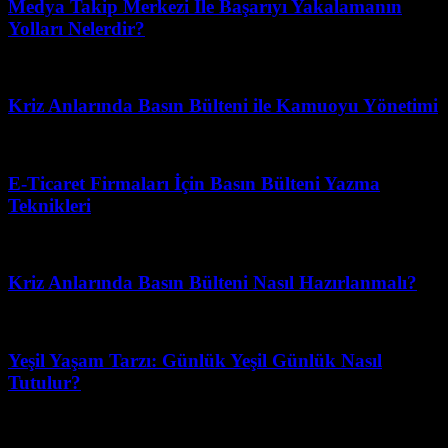
Medya Takip Merkezi İle Başarıyı Yakalamanın
Yolları Nelerdir?
Haziran 19, 2026
Kriz Anlarında Basın Bülteni ile Kamuoyu Yönetimi
Mart 31, 2026
E-Ticaret Firmaları İçin Basın Bülteni Yazma
Teknikleri
Temmuz 11, 2026
Kriz Anlarında Basın Bülteni Nasıl Hazırlanmalı?
Haziran 16, 2026
Yeşil Yaşam Tarzı: Günlük Yeşil Günlük Nasıl
Tutulur?
Şubat 20, 2026