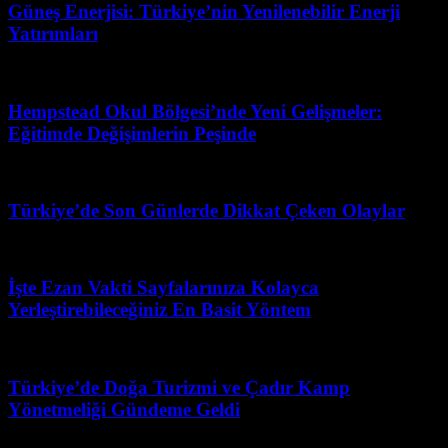
Güneş Enerjisi: Türkiye’nin Yenilenebilir Enerji
Yatırımları
Şubat 21, 2026
Hempstead Okul Bölgesi’nde Yeni Gelişmeler:
Eğitimde Değişimlerin Peşinde
Temmuz 6, 2026
Türkiye’de Son Günlerde Dikkat Çeken Olaylar
Şubat 20, 2026
İşte Ezan Vakti Sayfalarınıza Kolayca
Yerleştirebileceğiniz En Basit Yöntem
Temmuz 3, 2026
Türkiye’de Doğa Turizmi ve Çadır Kamp
Yönetmeliği Gündeme Geldi