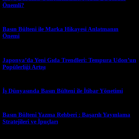
Önemli?
Mart 31, 2026
Basın Bülteni ile Marka Hikayesi Anlatmanın
Önemi
Mart 11, 2026
Japonya’da Yeni Gıda Trendleri: Tempura Udon’un
Popülerliği Artışı
Mart 15, 2026
İş Dünyasında Basın Bülteni ile İtibar Yönetimi
Temmuz 29, 2026
Basın Bülteni Yazma Rehberi : Başarılı Yayınlama
Stratejileri ve İpuçları
Mart 31, 2026