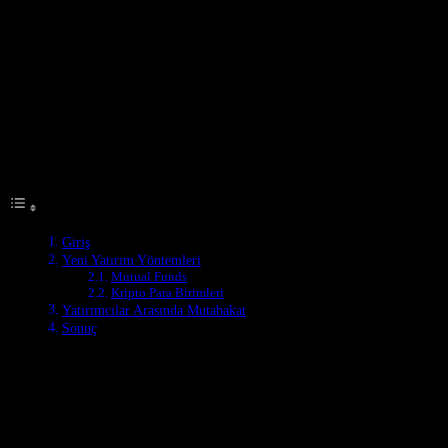
Giriş
Hindistan’ın yatırım dünyası, yeni ve yenilikçi yöntemlerle hayran
bırakıyor. Son zamanlarda, yatırımcılar arasında bir mutabakat
oluşmuş ve yeni yatırım yöntemleri popülerlik kazanmaya başlamış.
Bu makale, Hindistan’da yatırımcılar arasında yeni trendler ve
yatırım yöntemlerini inceleyecek.
Table of Contents
Giriş
Yeni Yatırım Yöntemleri
Mutual Funds
Kripto Para Birimleri
Yatırımcılar Arasında Mutabakat
Sonuç
Yeni Yatırım Yöntemleri
Hindistan’da yatırımcılar, geleneksel yöntemlerden ayrılarak, daha
verimli ve avantajlı yatırım seçenekleri aramaya başlamış. Bu yeni