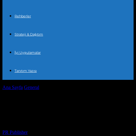
Rehberler
Strateji & Dağıtım
İyi Uygulamalar
Tanıtım Yazısı
Ana Sayfa
General
Hindistan’da Yatırımcılar Mutabakata Ulaştı:
Yeni Yatırım Yöntemleri
Hindistan’da Yatırımcılar Mutabakata
Ulaştı: Yeni Yatırım Yöntemleri
Yazar
PR Publisher