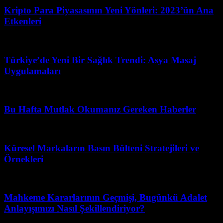
Kripto Para Piyasasının Yeni Yönleri: 2023’ün Ana
Etkenleri
Mayıs 1, 2026
Türkiye’de Yeni Bir Sağlık Trendi: Asya Masaj
Uygulamaları
Temmuz 13, 2026
Bu Hafta Mutlak Okumanız Gereken Haberler
Mart 12, 2026
Küresel Markaların Basın Bülteni Stratejileri ve
Örnekleri
Mart 31, 2026
Mahkeme Kararlarının Geçmişi, Bugünkü Adalet
Anlayışımızı Nasıl Şekillendiriyor?