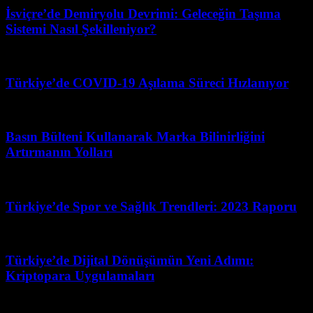
İsviçre’de Demiryolu Devrimi: Geleceğin Taşıma
Sistemi Nasıl Şekilleniyor?
Temmuz 29, 2026
Türkiye’de COVID-19 Aşılama Süreci Hızlanıyor
Mart 27, 2026
Basın Bülteni Kullanarak Marka Bilinirliğini
Artırmanın Yolları
Mayıs 27, 2026
Türkiye’de Spor ve Sağlık Trendleri: 2023 Raporu
Haziran 16, 2026
Türkiye’de Dijital Dönüşümün Yeni Adımı:
Kriptopara Uygulamaları
Haziran 13, 2026