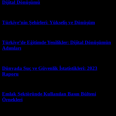
Dijital Dönüşümü
Haziran 12, 2026
Türkiye’nin Şehirleri: Yükseliş ve Dönüşüm
Mart 31, 2026
Türkiye’de Eğitimde Yenilikler: Dijital Dönüşümün
Adımları
Haziran 18, 2026
Dünyada Suç ve Güvenlik İstatistikleri: 2023
Raporu
Temmuz 6, 2026
Emlak Sektöründe Kullanılan Basın Bülteni
Örnekleri
Mart 31, 2026