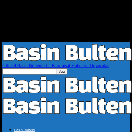
Güncel Basın Bültenleri – Kurumsal Haber ve Duyurular
Basın Bülteni