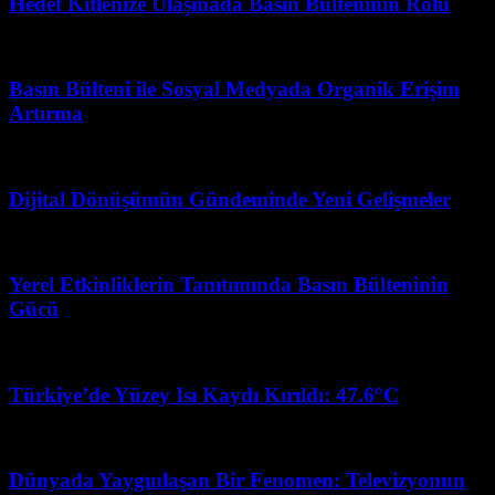
Hedef Kitlenize Ulaşmada Basın Bülteninin Rolü
Haziran 28, 2026
Basın Bülteni ile Sosyal Medyada Organik Erişim
Artırma
Temmuz 24, 2026
Dijital Dönüşümün Gündeminde Yeni Gelişmeler
Temmuz 22, 2026
Yerel Etkinliklerin Tanıtımında Basın Bülteninin
Gücü
Haziran 20, 2026
Türkiye’de Yüzey Isı Kaydı Kırıldı: 47.6°C
Mart 7, 2026
Dünyada Yaygınlaşan Bir Fenomen: Televizyonun