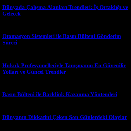
Dünyada Çalışma Alanları Trendleri: İş Ortaklığı ve
Gelecek
Mayıs 19, 2026
Otomasyon Sistemleri ile Basın Bülteni Gönderim
Süreci
Nisan 7, 2026
Hukuk Profesyonelleriyle Tanışmanın En Güvenilir
Yolları ve Güncel Trendler
Temmuz 7, 2026
Basın Bülteni ile Backlink Kazanma Yöntemleri
Mart 31, 2026
Dünyanın Dikkatini Çeken Son Günlerdeki Olaylar
Mayıs 7, 2026