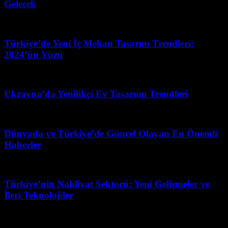
Gelecek
Mayıs 19, 2026
Türkiye’de Yeni İç Mekan Tasarım Trendleri:
2024’ün Yüzü
Mayıs 26, 2026
Ukrayna’da Yenilikçi Ev Tasarımı Trendleri
Şubat 24, 2026
Dünyada ve Türkiye’de Güncel Olayan En Önemli
Haberler
Haziran 11, 2026
Türkiye’nin Nakliyat Sektorü: Yeni Gelişmeler ve
İleri Teknolojiler
Ağustos 1, 2026