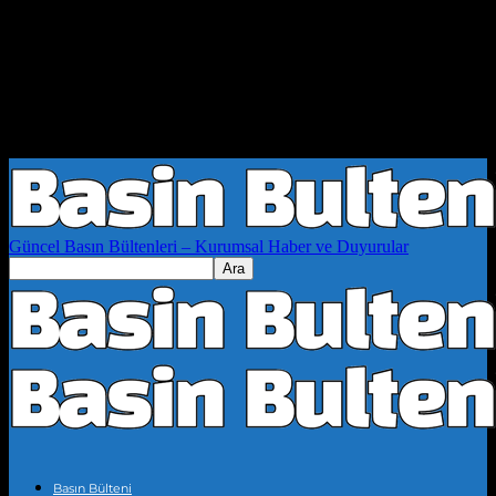
Güncel Basın Bültenleri – Kurumsal Haber ve Duyurular
Basın Bülteni