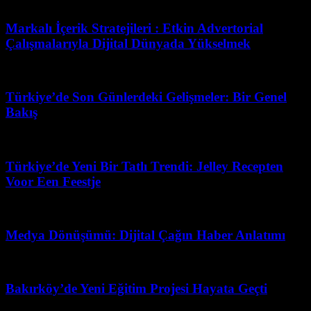
Temmuz 10, 2026
Markalı İçerik Stratejileri : Etkin Advertorial
Çalışmalarıyla Dijital Dünyada Yükselmek
Mayıs 5, 2026
Türkiye’de Son Günlerdeki Gelişmeler: Bir Genel
Bakış
Haziran 15, 2026
Türkiye’de Yeni Bir Tatlı Trendi: Jelley Recepten
Voor Een Feestje
Haziran 24, 2026
Medya Dönüşümü: Dijital Çağın Haber Anlatımı
Mart 7, 2026
Bakırköy’de Yeni Eğitim Projesi Hayata Geçti