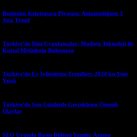
Mart 25, 2026
Bugünün Kriptopara Piyasası: Anlamadığınız 3
Ana Trend
Temmuz 28, 2026
Türkiye’de Dini Uygulamalar: Modern Teknoloji ile
Kutsal Metinlerin Buluşması
Temmuz 15, 2026
Türkiye’de Ev İyileştirme Trendleri: 2024’ün Yeni
Yüzü
Haziran 30, 2026
Türkiye’de Son Günlerde Gerçekleşen Önemli
Olaylar
Şubat 28, 2026
SEO Uyumlu Basın Bülteni Yazımı: Arama