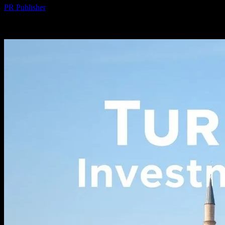
PR Publisher
-
Mart 26, 2026
420