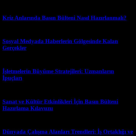
Temmuz 7, 2026
Kriz Anlarında Basın Bülteni Nasıl Hazırlanmalı?
Haziran 16, 2026
Sosyal Medyada Haberlerin Gölgesinde Kalan
Gerçekler
Haziran 29, 2026
İşletmelerin Büyüme Stratejileri: Uzmanların
İpuçları
Mart 31, 2026
Sanat ve Kültür Etkinlikleri İçin Basın Bülteni
Hazırlama Kılavuzu
Ağustos 9, 2026
Dünyada Çalışma Alanları Trendleri: İş Ortaklığı ve