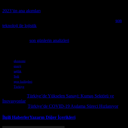
Bu yılın en çok tartışılan konularını keşfetmek isteyenler için
2023’ün ana akımları
makalesini tavsiye ederiz.
Güncel teknolojilerin kargo sektörüne etkilerini incelemek için
son
teknoloji ile lojistik
makalesini okuyun.
Son günlerde Türkiye’de yaşanan gelişmeleri detaylı bir şekilde
incelemek için
son günlerin analizleri
makalesini mutlaka okumanızı
öneririz.
Etiketler
ekonomi
enerji
sağlık
Şişli
spor kulüpleri
Türkiye
Önceki İçerik
Türkiye’de Yükselen Sanayi: Kumaş Sektörü ve
İnovasyonlar
Sonraki İçerik
Türkiye’de COVID-19 Aşılama Süreci Hızlanıyor
İlgili Haberler
Yazarın Diğer İçerikleri