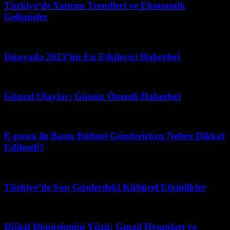
Türkiye’de Yatırım Trendleri ve Ekonomik
Gelişmeler
Ağustos 2, 2026
Dünyada 2023’ün En Etkileyici Haberleri
Şubat 22, 2026
Güncel Olaylar: Günün Önemli Haberleri
Temmuz 13, 2026
E-posta ile Basın Bülteni Gönderirken Nelere Dikkat
Edilmeli?
Nisan 1, 2026
Türkiye’de Son Günlerdeki Kültürel Etkinlikler
Mart 21, 2026
Dijital Dönüşümün Yüzü: Gmail Hesapları ve