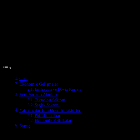
Giriş
Türkiye’nin ekonomik manzarası son dönemde önemli gelişmeler
yaşamış ve yeni yatırım fırsatları ortaya çıkmıştır. Bu makale,
Türkiye’nin ekonomik ortamını, yeni yatırım alanlarını ve
yatırımcılar için önemli olan faktörleri inceleyecektir.
Table of Contents
Giriş
Ekonomik Gelişmeler
Enflasyon ve Döviz Kurları
Yeni Yatırım Alanları
Teknoloji Sektörü
Sağlık Sektörü
Yatırımcılar İçin Önemli Faktörler
Poliitik İstikrar
Ekonomik Politikalar
Sonuç
Ekonomik Gelişmeler