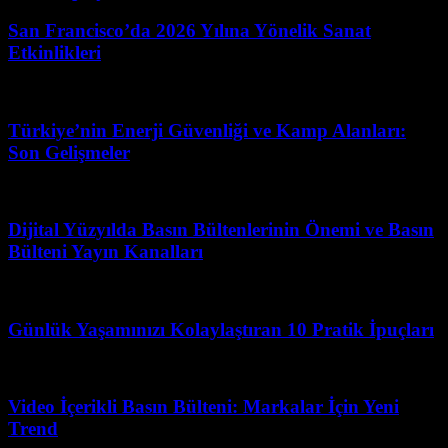
San Francisco’da 2026 Yılına Yönelik Sanat
Etkinlikleri
Temmuz 7, 2026
Türkiye’nin Enerji Güvenliği ve Kamp Alanları:
Son Gelişmeler
Mart 31, 2026
Dijital Yüzyılda Basın Bültenlerinin Önemi ve Basın
Bülteni Yayın Kanalları
Şubat 15, 2026
Günlük Yaşamınızı Kolaylaştıran 10 Pratik İpuçları
Haziran 13, 2026
Video İçerikli Basın Bülteni: Markalar İçin Yeni
Trend