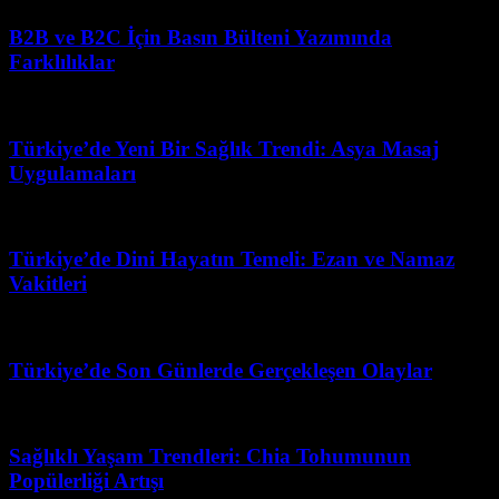
B2B ve B2C İçin Basın Bülteni Yazımında
Farklılıklar
Temmuz 20, 2026
Türkiye’de Yeni Bir Sağlık Trendi: Asya Masaj
Uygulamaları
Temmuz 13, 2026
Türkiye’de Dini Hayatın Temeli: Ezan ve Namaz
Vakitleri
Şubat 18, 2026
Türkiye’de Son Günlerde Gerçekleşen Olaylar
Nisan 20, 2026
Sağlıklı Yaşam Trendleri: Chia Tohumunun
Popülerliği Artışı