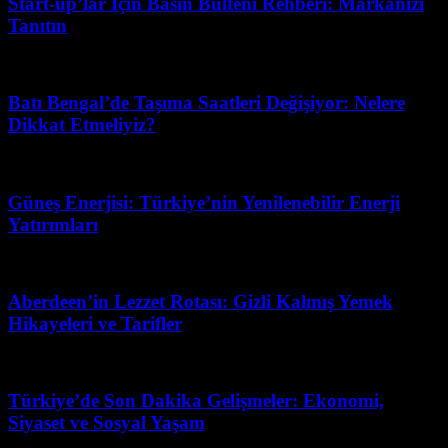
Start-up’lar İçin Basın Bülteni Rehberi: Markanızı
Tanıtın
Nisan 20, 2026
Batı Bengal’de Taşıma Saatleri Değişiyor: Nelere
Dikkat Etmeliyiz?
Haziran 2, 2026
Güneş Enerjisi: Türkiye’nin Yenilenebilir Enerji
Yatırımları
Şubat 21, 2026
Aberdeen’in Lezzet Rotası: Gizli Kalmış Yemek
Hikayeleri ve Tarifler
Mayıs 16, 2026
Türkiye’de Son Dakika Gelişmeler: Ekonomi,
Siyaset ve Sosyal Yaşam