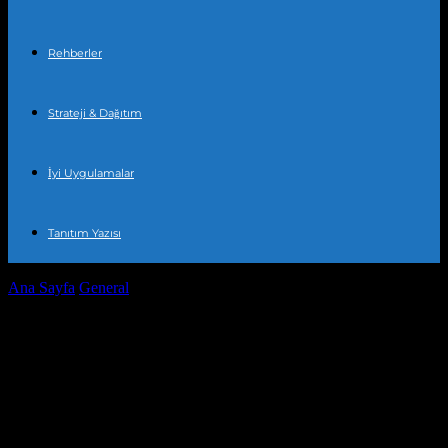
Rehberler
Strateji & Dağıtım
İyi Uygulamalar
Tanıtım Yazısı
Ana Sayfa
General
Türkiye’nin Yeni Yatırım Ortamı: Ekonomik
Gelişmeler ve Yatırım Fırsatları
Türkiye’nin Yeni Yatırım Ortamı:
Ekonomik Gelişmeler ve Yatırım
Fırsatları
Yazar