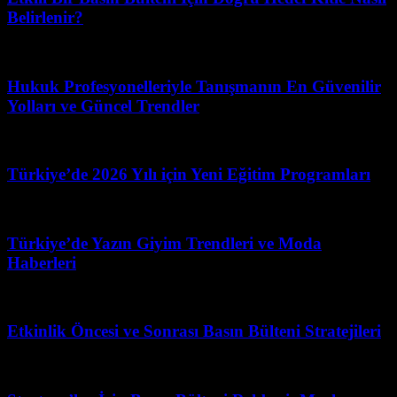
Belirlenir?
Temmuz 20, 2026
Hukuk Profesyonelleriyle Tanışmanın En Güvenilir
Yolları ve Güncel Trendler
Temmuz 7, 2026
Türkiye’de 2026 Yılı için Yeni Eğitim Programları
Mayıs 10, 2026
Türkiye’de Yazın Giyim Trendleri ve Moda
Haberleri
Mart 31, 2026
Etkinlik Öncesi ve Sonrası Basın Bülteni Stratejileri
Haziran 10, 2026