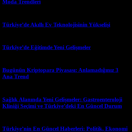
Moda Trendleri
Ağustos 4, 2026
Türkiye’de Akıllı Ev Teknolojisinin Yükselişi
Nisan 12, 2026
Türkiye’de Eğitimde Yeni Gelişmeler
Şubat 20, 2026
Bugünün Kriptopara Piyasası: Anlamadığınız 3
Ana Trend
Mart 31, 2026
Sağlık Alanında Yeni Gelişmeler: Gastroenteroloji
Kliniği Seçimi ve Türkiye’deki En Güncel Durum
Temmuz 23, 2026
Türkiye’nin En Güncel Haberleri: Politik, Ekonomi