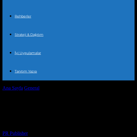
Rehberler
Strateji & Dağıtım
İyi Uygulamalar
Tanıtım Yazısı
Ana Sayfa
General
Küresel İklim Değişikliği ve Manchester’in
Hava Durumu
Küresel İklim Değişikliği ve
Manchester’in Hava Durumu
Yazar
PR Publisher