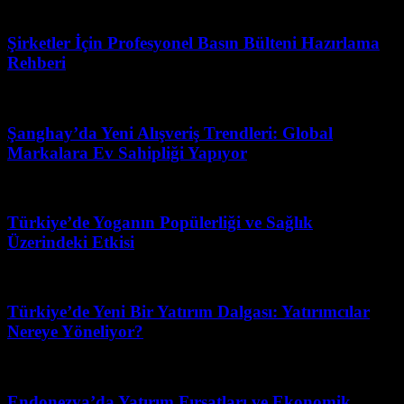
Mart 31, 2026
Şirketler İçin Profesyonel Basın Bülteni Hazırlama
Rehberi
Mart 31, 2026
Şanghay’da Yeni Alışveriş Trendleri: Global
Markalara Ev Sahipliği Yapıyor
Şubat 28, 2026
Türkiye’de Yoganın Popülerliği ve Sağlık
Üzerindeki Etkisi
Nisan 28, 2026
Türkiye’de Yeni Bir Yatırım Dalgası: Yatırımcılar
Nereye Yöneliyor?
Haziran 1, 2026
Endonezya’da Yatırım Fırsatları ve Ekonomik