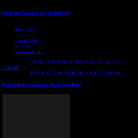
Toplulukların güçlü bağları ve sosyal bağların önemini anlamak için
toplumsal bağların güçlendirilmesi
makalesini okumayı öneririz.
Etiketler
Birleşik Krallık
hava durumu
ıklim değişikliği
Manchester
sürdürülebilir şehir
Önceki İçerik
Dünyada Sağlık Hizmetleri: Yeni Gelişmeler ve
Trendler
Sonraki İçerik
Türkiye’de Güncel Olaylar ve Son Gelişmeler
İlgili Haberler
Yazarın Diğer İçerikleri