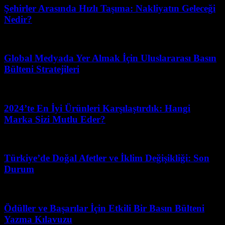
Şehirler Arasında Hızlı Taşıma: Nakliyatın Geleceği
Nedir?
Mart 31, 2026
Global Medyada Yer Almak İçin Uluslararası Basın
Bülteni Stratejileri
Mayıs 10, 2026
2024’te En İyi Ürünleri Karşılaştırdık: Hangi
Marka Sizi Mutlu Eder?
Mart 11, 2026
Türkiye’de Doğal Afetler ve İklim Değişikliği: Son
Durum
Haziran 28, 2026
Ödüller ve Başarılar İçin Etkili Bir Basın Bülteni
Yazma Kılavuzu