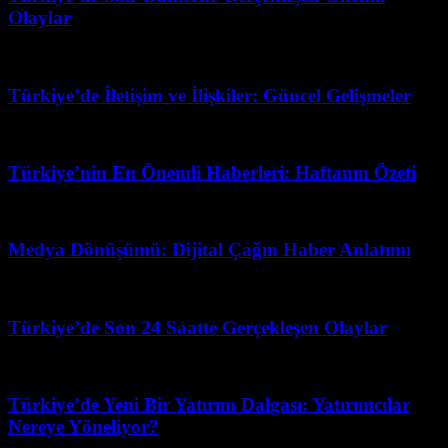
Olaylar
Mart 31, 2026
Türkiye’de İletişim ve İlişkiler: Güncel Gelişmeler
Temmuz 26, 2026
Türkiye’nin En Önemli Haberleri: Haftanın Özeti
Şubat 19, 2026
Medya Dönüşümü: Dijital Çağın Haber Anlatımı
Mart 7, 2026
Türkiye’de Son 24 Saatte Gerçekleşen Olaylar
Temmuz 21, 2026
Türkiye’de Yeni Bir Yatırım Dalgası: Yatırımcılar
Nereye Yöneliyor?