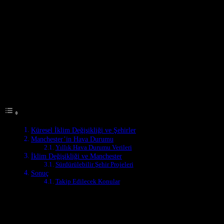
Küresel İklim Değişikliği ve Şehirler
Küresel ıklim değişikliği, dünyanın her yerinde etkilerini
göstermektedir. Şehirler, bu değişikliklerin merkezi olarak ortaya
çıkmaktadır. Manchester, Birleşik Krallık’ın kuzeybatısında bulunan
bir şehir, bu etkilerden de etkilenmektedir. Bu makale,
Manchester’in hava durumu ve ıklim değişikliğinin etkilerini
inceleyecektir.
Table of Contents
Küresel İklim Değişikliği ve Şehirler
Manchester’in Hava Durumu
Yıllık Hava Durumu Verileri
İklim Değişikliği ve Manchester
Sürdürülebilir Şehir Projeleri
Sonuç
Takip Edilecek Konular
Manchester’in Hava Durumu
Manchester’in hava durumu, genellikle soğuk ve nemli bir iklime