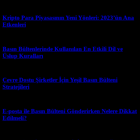
Nisan 16, 2026
Kripto Para Piyasasının Yeni Yönleri: 2023’ün Ana
Etkenleri
Haziran 4, 2026
Basın Bültenlerinde Kullanılan En Etkili Dil ve
Üslup Kuralları
Temmuz 23, 2026
Çevre Dostu Şirketler İçin Yeşil Basın Bülteni
Stratejileri
Mayıs 20, 2026
E-posta ile Basın Bülteni Gönderirken Nelere Dikkat
Edilmeli?
Nisan 1, 2026