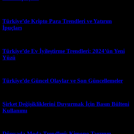
Ağustos 3, 2026
Türkiye’de Kripto Para Trendleri ve Yatırım
İpuçları
Temmuz 30, 2026
Türkiye’de Ev İyileştirme Trendleri: 2024’ün Yeni
Yüzü
Haziran 30, 2026
Türkiye’de Güncel Olaylar ve Son Güncellemeler
Temmuz 31, 2026
Şirket Değişikliklerini Duyurmak İçin Basın Bülteni
Kullanımı
Şubat 27, 2026
Dünyada Moda Trendleri: Kimono Tarzının