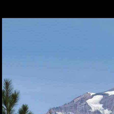
Sonuç:
İnsan kaynakları departmanlarının basın bülteni kullanımı, yal
imajını pekiştirir ve hedef kitle ile sağlam bir bağ kurar.