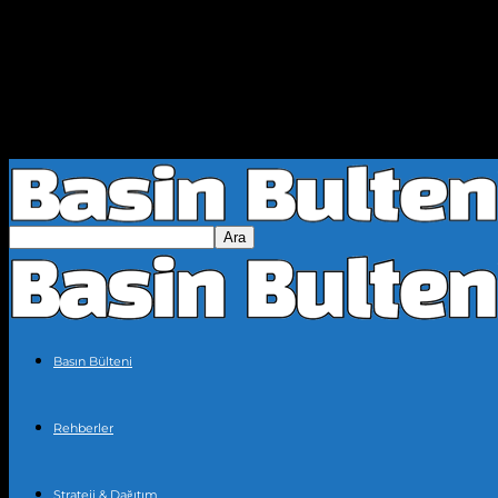
Basın Bülteni
Rehberler
Strateji & Dağıtım