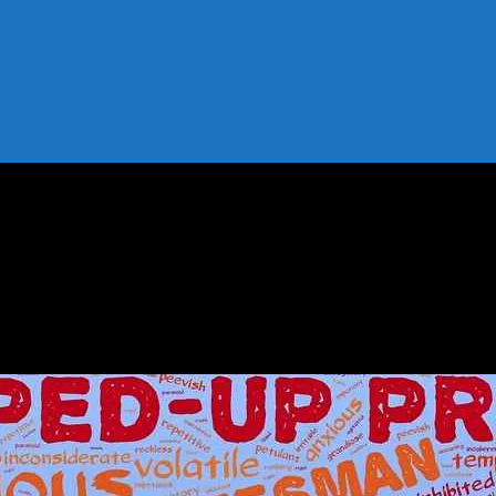
Bülteni Kullanımı
n Bülteni Kullanımı