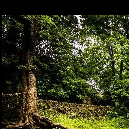
-
Nisan 11, 2026
1024