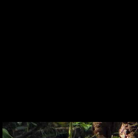
Başarılı bir giriş paragrafı,
işletmenin hikayesini
ve sunduğu
yenilikleri net bir şekilde ifade etmelidir. Bunun yanı sıra,
okuyucuya neden bu bülteni okumaları gerektiğini de anlatmalıdır.
Örneğin, işletmenin sunduğu ürün veya hizmetlerin ne kadar farklı
ve değerli olduğunu vurgulamak, okuyucunun dikkatini çekmek için
etkili bir yöntemdir.
Giriş paragrafında
özet bilgiler
sunmak, okuyucunun zamanını boşa
harcamadan hızlı bir şekilde bilgi almasını sağlar. Bu bölümde,
işletmenin kuruluş tarihi, sunduğu hizmetler, hedef kitlesi ve medya
için önemli olabilecek diğer detaylar net bir şekilde belirtilmelidir.
Ayrıca, okuyucunun merakını artırmak için ilgi çekici bir soru veya
güçlü bir ifade ile giriş yapmak da faydalı olabilir.
Sonuç olarak, giriş paragrafı, basın bülteninin temel mesajını iletmek
ve okuyucunun ilgisini çekmek için
son derece önemlidir
. Bu
bölüm, bültenin geri kalanında yer alacak bilgilerin bir ön izlemesini
sunarak okuyucunun dikkatini çekmeli ve onları okumaya teşvik
etmelidir. Başarılı bir giriş, etkili bir basın bülteninin anahtarıdır.