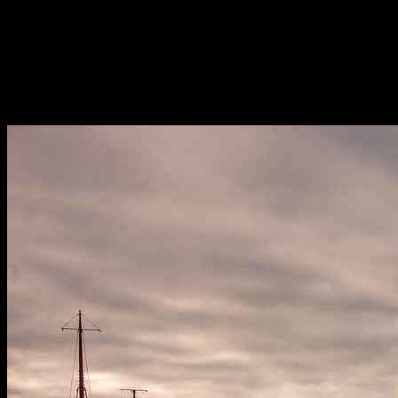
Sonuç
Basın bülteni, işletmelerin kendilerini ifade etmeleri ve hedef
kitleleriyle etkili bir iletişim kurmaları için vazgeçilmez bir araçtır.
Doğru stratejilerle hazırlanan bir bülten, başarılı bir tanıtımın
anahtarıdır ve işletmenin medyada yer almasını sağlar.