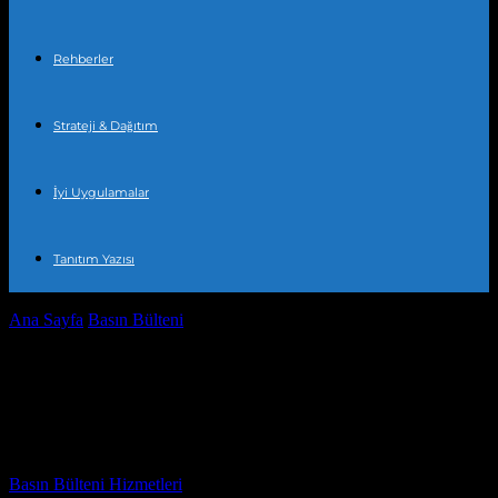
Rehberler
Strateji & Dağıtım
İyi Uygulamalar
Tanıtım Yazısı
Ana Sayfa
Basın Bülteni
Yeni Açılan İşletmeler İçin İlk Basın
Bülteni Nasıl Olmalı?
Yeni Açılan İşletmeler İçin İlk Basın
Bülteni Nasıl Olmalı?
Yazar
Basın Bülteni Hizmetleri