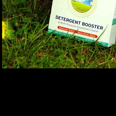
Basın Bülteni Nedir?
Basın bülteni, bir işletmenin haberlerini, etkinliklerini veya
duyurularını medyaya iletmek için kullanılan
resmi bir belgedir
. Bu
belgeler, genellikle gazetecilere, medya kuruluşlarına ve diğer ilgili
taraflara gönderilir. Doğru bir şekilde hazırlanmış bir basın bülteni,
işletmenin mesajını geniş kitlelere ulaştırarak marka bilinirliğini
artırma potansiyeline sahiptir.