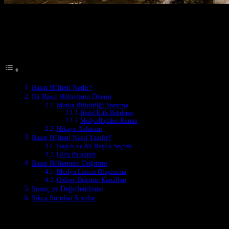
Table of Contents
Basın Bülteni Nedir?
İlk Basın Bülteninin Önemi
Marka Bilinirliği Yaratma
Hedef Kitle Belirleme
Medya İlişkileri Kurma
Hikaye Anlatımı
Basın Bülteni Nasıl Yazılır?
Başlık ve Alt Başlık Seçimi
Giriş Paragrafı
Basın Bülteninin Dağıtımı
Medya Listesi Oluşturma
Online Dağıtım Kanalları
Sonuç ve Değerlendirme
Sıkça Sorulan Sorular
Yeni açılan işletmelerin medyada yer alması, marka bilinirliğini
artırmak için kritik öneme sahiptir.
Bu makalede, etkili bir basın