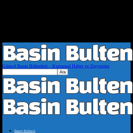
Güncel Basın Bültenleri – Kurumsal Haber ve Duyurular
Basın Bülteni