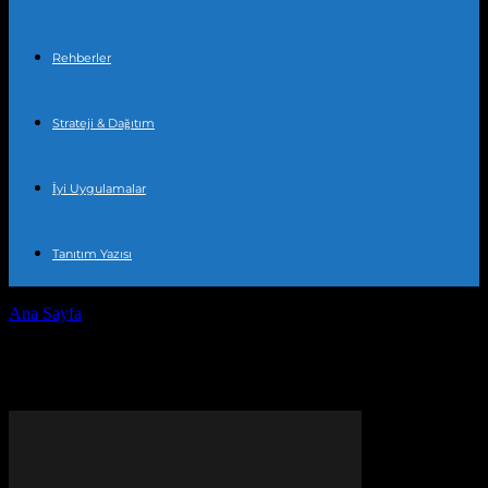
Rehberler
Strateji & Dağıtım
İyi Uygulamalar
Tanıtım Yazısı
Ana Sayfa
Etiketler
Basın Bülteni
Etiket: Basın Bülteni