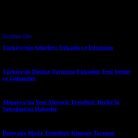
Şubat 15, 2026
Dijital dünyada, bilginin hızlı bir şekilde yayıldığı günümüzde,
Dijital Dönemde Basın Bültenlerinin Önemi ve Yayın Kanalları
konusunu anlamak medya profesyonelleri için kritik bir
gerekliliktir....
Devamını Oku
Türkiye’nin Şehirleri: Yükseliş ve Dönüşüm
Haziran 5, 2026
Türkiye’de Dindar Turizmın Yükselişi: Yeni Veriler
ve Gelişmeler
Mart 31, 2026
Almanya’da Yeni Alışveriş Trendleri: Berlin’in
Sokağından Haberler
Mayıs 25, 2026
Dünyada Moda Trendleri: Kimono Tarzının