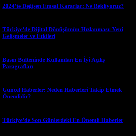
2024’te Değişen Emsal Kararlar: Ne Bekliyoruz?
Temmuz 10, 2026
Türkiye’de Dijital Dönüşümün Hızlanması: Yeni
Gelişmeler ve Etkileri
Mart 28, 2026
Basın Bülteninde Kullanılan En İyi Açılış
Paragrafları
Mart 30, 2026
Güncel Haberler: Neden Haberleri Takip Etmek
Önemlidir?
Mart 31, 2026
Türkiye’de Son Günlerdeki En Önemli Haberler
Nisan 16, 2026