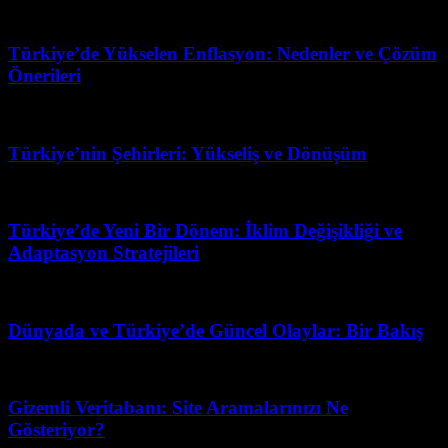
Nisan 21, 2026
Türkiye’de Yükselen Enflasyon: Nedenler ve Çözüm
Önerileri
Temmuz 5, 2026
Türkiye’nin Şehirleri: Yükseliş ve Dönüşüm
Mart 31, 2026
Türkiye’de Yeni Bir Dönem: İklim Değişikliği ve
Adaptasyon Stratejileri
Nisan 5, 2026
Dünyada ve Türkiye’de Güncel Olaylar: Bir Bakış
Ağustos 7, 2026
Gizemli Veritabanı: Site Aramalarınızı Ne
Gösteriyor?