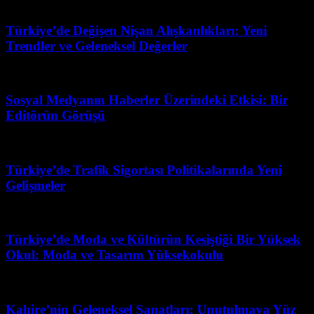
Mart 31, 2026
Türkiye’de Değişen Nişan Alışkanlıkları: Yeni
Trendler ve Geleneksel Değerler
Mayıs 8, 2026
Sosyal Medyanın Haberler Üzerindeki Etkisi: Bir
Editörün Görüşü
Mart 7, 2026
Türkiye’de Trafik Sigortası Politikalarında Yeni
Gelişmeler
Temmuz 8, 2026
Türkiye’de Moda ve Kültürün Kesiştiği Bir Yüksek
Okul: Moda ve Tasarım Yüksekokulu
Mart 31, 2026
Kahire’nin Geleneksel Sanatları: Unutulmaya Yüz