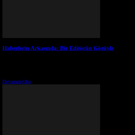
Haberlerin Arkasında: Bir Editörün Gözüyle
Temmuz 12, 2026
İlk Kez Haber Editörü Olduğum Gün 2003’te, bir genç editör olarak
Ankara’da bir gazetenin haber bölümüyle tanıştım. O gün, şefim
Ahmet bana, “Haberler sadece bilgiler...
Devamını Oku