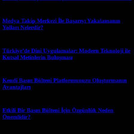
Mart 31, 2026
Medya Takip Merkezi İle Başarıyı Yakalamanın
Yolları Nelerdir?
Haziran 19, 2026
Türkiye’de Dini Uygulamalar: Modern Teknoloji ile
Kutsal Metinlerin Buluşması
Temmuz 15, 2026
Kendi Basın Bülteni Platformunuzu Oluşturmanın
Avantajları
Nisan 6, 2026
Etkili Bir Basın Bülteni İçin Özgünlük Neden
Önemlidir?
Ağustos 10, 2026