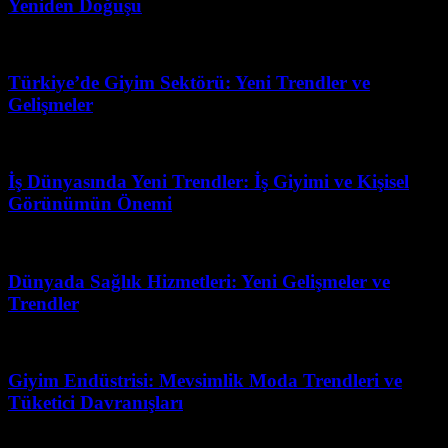
Yeniden Doğuşu
Mart 19, 2026
Türkiye’de Giyim Sektörü: Yeni Trendler ve
Gelişmeler
Mart 31, 2026
İş Dünyasında Yeni Trendler: İş Giyimi ve Kişisel
Görünümün Önemi
Mart 31, 2026
Dünyada Sağlık Hizmetleri: Yeni Gelişmeler ve
Trendler
Haziran 6, 2026
Giyim Endüstrisi: Mevsimlik Moda Trendleri ve
Tüketici Davranışları
Mayıs 20, 2026