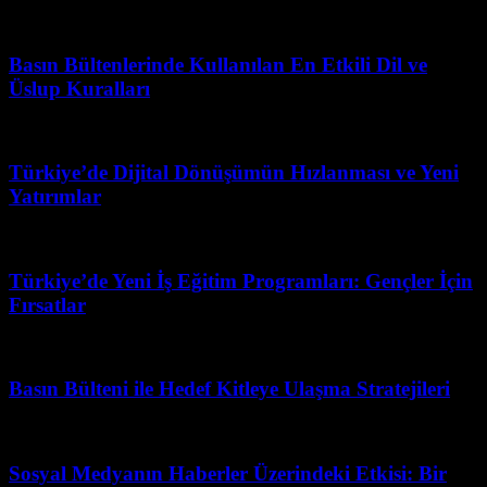
Mayıs 16, 2026
Basın Bültenlerinde Kullanılan En Etkili Dil ve
Üslup Kuralları
Temmuz 23, 2026
Türkiye’de Dijital Dönüşümün Hızlanması ve Yeni
Yatırımlar
Temmuz 28, 2026
Türkiye’de Yeni İş Eğitim Programları: Gençler İçin
Fırsatlar
Mart 31, 2026
Basın Bülteni ile Hedef Kitleye Ulaşma Stratejileri
Mart 31, 2026
Sosyal Medyanın Haberler Üzerindeki Etkisi: Bir