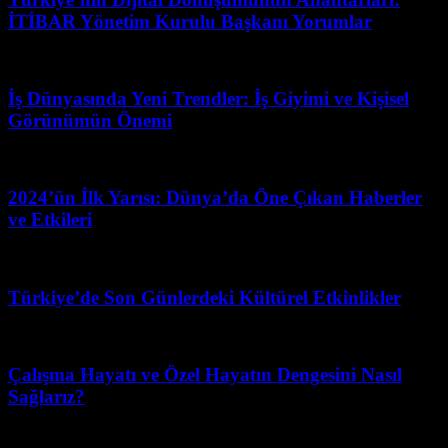
İTİBAR Yönetim Kurulu Başkanı Yorumlar
Mart 31, 2026
İş Dünyasında Yeni Trendler: İş Giyimi ve Kişisel
Görünümün Önemi
Haziran 6, 2026
2024’ün İlk Yarısı: Dünya’da Öne Çıkan Haberler
ve Etkileri
Mayıs 4, 2026
Türkiye’de Son Günlerdeki Kültürel Etkinlikler
Mart 21, 2026
Çalışma Hayatı ve Özel Hayatın Dengesini Nasıl
Sağlarız?
Ağustos 1, 2026