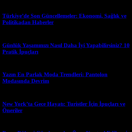
Şubat 15, 2026
Türkiye’de Son Güncellemeler: Ekonomi, Sağlık ve
Politikadan Haberler
Mayıs 31, 2026
Günlük Yaşamınızı Nasıl Daha İyi Yapabilirsiniz? 10
Pratik İpuçları
Ağustos 3, 2026
Yazın En Parlak Moda Trendleri: Pantolon
Modasında Devrim
Mayıs 9, 2026
New York’ta Gece Hayatı: Turistler İçin İpuçları ve
Öneriler
Temmuz 20, 2026