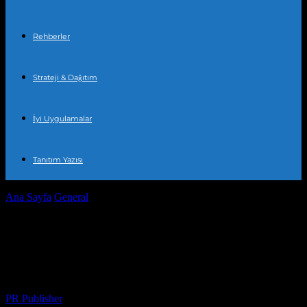
Rehberler
Strateji & Dağıtım
İyi Uygulamalar
Tanıtım Yazısı
Ana Sayfa
General
Dünya Genelinde Güncel Olaylar: Bu Hafta
Sonu Etkinlikler ve Haberler
Dünya Genelinde Güncel Olaylar: Bu
Hafta Sonu Etkinlikler ve Haberler
Yazar
PR Publisher