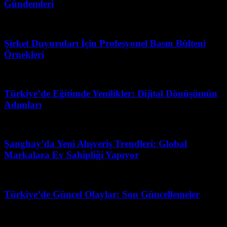
Gündemleri
Mayıs 19, 2026
Şirket Duyuruları İçin Profesyonel Basın Bülteni
Örnekleri
Ağustos 7, 2026
Türkiye’de Eğitimde Yenilikler: Dijital Dönüşümün
Adımları
Haziran 18, 2026
Şanghay’da Yeni Alışveriş Trendleri: Global
Markalara Ev Sahipliği Yapıyor
Şubat 28, 2026
Türkiye’de Güncel Olaylar: Son Güncellemeler
Nisan 21, 2026