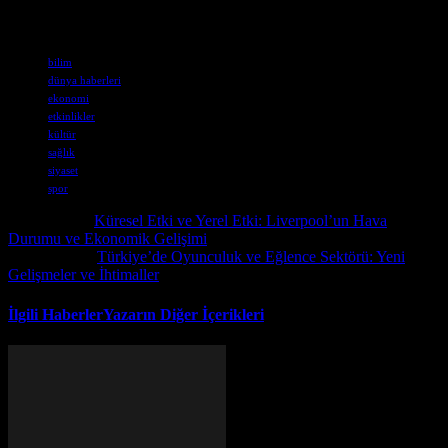
düzenlendi.
Etiketler
bilim
dünya haberleri
ekonomi
etkinlikler
kültür
sağlık
siyaset
spor
Önceki İçerik
Küresel Etki ve Yerel Etki: Liverpool’un Hava
Durumu ve Ekonomik Gelişimi
Sonraki İçerik
Türkiye’de Oyunculuk ve Eğlence Sektörü: Yeni
Gelişmeler ve İhtimaller
İlgili Haberler
Yazarın Diğer İçerikleri