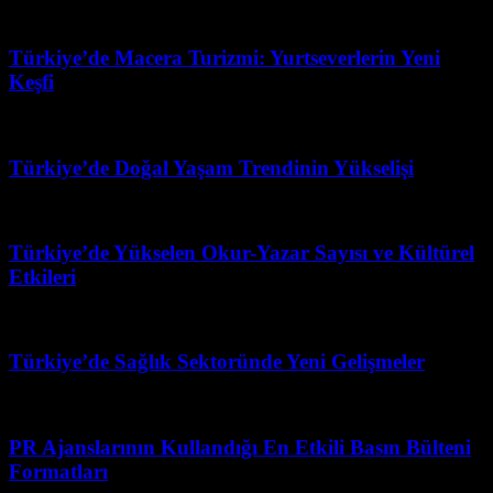
Mart 31, 2026
Türkiye’de Macera Turizmi: Yurtseverlerin Yeni
Keşfi
Temmuz 4, 2026
Türkiye’de Doğal Yaşam Trendinin Yükselişi
Ağustos 4, 2026
Türkiye’de Yükselen Okur-Yazar Sayısı ve Kültürel
Etkileri
Mart 31, 2026
Türkiye’de Sağlık Sektoründe Yeni Gelişmeler
Mart 31, 2026
PR Ajanslarının Kullandığı En Etkili Basın Bülteni
Formatları