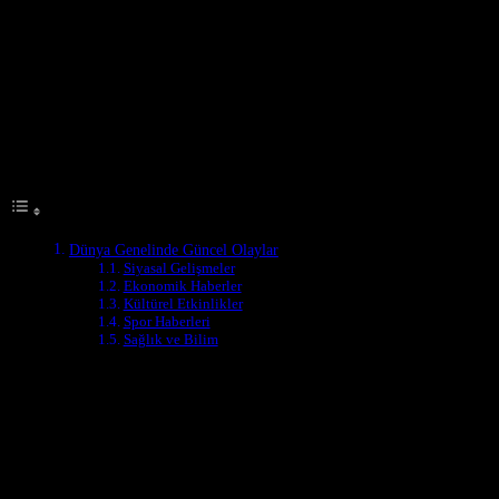
Dünya Genelinde Güncel Olaylar
Bu hafta, dünyanın çeşitli bölgelerinde önemli gelişmeler yaşandı.
Siyaset, ekonomi, kültür ve spor alanlarında dikkat çeken olaylar
birbirini takip etti. Bu makalede, dünyada bu hafta yaşanan en
önemli haberleri ve etkinlikleri inceleyeceğiz.
Table of Contents
Dünya Genelinde Güncel Olaylar
Siyasal Gelişmeler
Ekonomik Haberler
Kültürel Etkinlikler
Spor Haberleri
Sağlık ve Bilim
Siyasal Gelişmeler
Bu hafta, uluslararası siyasal sahada önemli gelişmeler yaşandı.
Birkaç ülke arasında diplomatik ilişkilerde iyileşme gözlendi.
Örneğin, A ve B ülkeleri arasında uzun süredir devam eden
gerginlikler azaldı ve iki ülke arasında yeni bir anlaşma imzalandı.