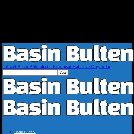
Güncel Basın Bültenleri – Kurumsal Haber ve Duyurular
Basın Bülteni