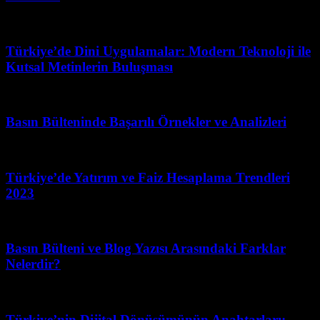
Şubat 13, 2026
Türkiye’de Dini Uygulamalar: Modern Teknoloji ile
Kutsal Metinlerin Buluşması
Temmuz 15, 2026
Basın Bülteninde Başarılı Örnekler ve Analizleri
Nisan 16, 2026
Türkiye’de Yatırım ve Faiz Hesaplama Trendleri
2023
Ağustos 6, 2026
Basın Bülteni ve Blog Yazısı Arasındaki Farklar
Nelerdir?
Temmuz 21, 2026
Türkiye’nin Dijital Dönüşümünün Anahtarları: