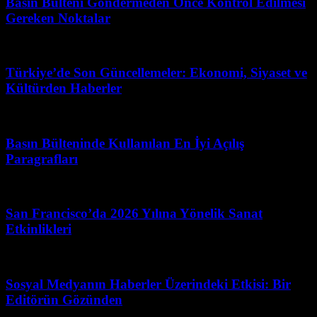
Basın Bülteni Göndermeden Önce Kontrol Edilmesi
Gereken Noktalar
Nisan 25, 2026
Türkiye’de Son Güncellemeler: Ekonomi, Siyaset ve
Kültürden Haberler
Mart 17, 2026
Basın Bülteninde Kullanılan En İyi Açılış
Paragrafları
Mart 30, 2026
San Francisco’da 2026 Yılına Yönelik Sanat
Etkinlikleri
Temmuz 7, 2026
Sosyal Medyanın Haberler Üzerindeki Etkisi: Bir
Editörün Gözünden