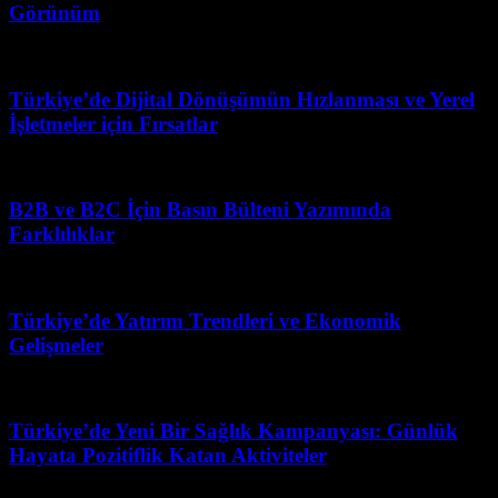
Görünüm
Şubat 23, 2026
Türkiye’de Dijital Dönüşümün Hızlanması ve Yerel
İşletmeler için Fırsatlar
Mart 31, 2026
B2B ve B2C İçin Basın Bülteni Yazımında
Farklılıklar
Temmuz 20, 2026
Türkiye’de Yatırım Trendleri ve Ekonomik
Gelişmeler
Mayıs 22, 2026
Türkiye’de Yeni Bir Sağlık Kampanyası: Günlük
Hayata Pozitiflik Katan Aktiviteler