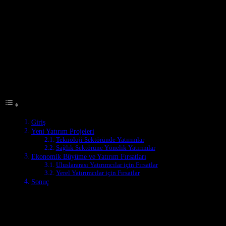
Giriş
Türkiye’nin ekonomik manzarası son yıllarda önemli gelişmeler
yaşamıştır. Yeni yatırım fırsatları ve ekonomik büyüme, ülkeyi
uluslararası yatırımcılar için daha çekici hale getirmektedir. Bu
makale, Türkiye’de yeni yatırımların ekonomik gelişmeye katkısını
ve yatırım fırsatlarını inceleyecektir.
Table of Contents
Giriş
Yeni Yatırım Projeleri
Teknoloji Sektöründe Yatırımlar
Sağlık Sektörüne Yönelik Yatırımlar
Ekonomik Büyüme ve Yatırım Fırsatları
Uluslararası Yatırımcılar için Fırsatlar
Yerel Yatırımcılar için Fırsatlar
Sonuç
Yeni Yatırım Projeleri
Türkiye’de son dönemde birçok yeni yatırım projesi başlatılmıştır.