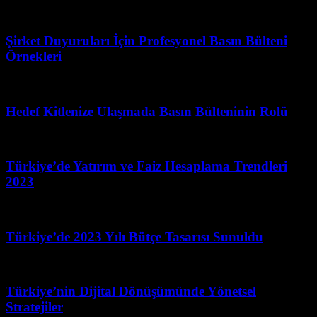
Haziran 12, 2026
Şirket Duyuruları İçin Profesyonel Basın Bülteni
Örnekleri
Ocak 6, 2026
Hedef Kitlenize Ulaşmada Basın Bülteninin Rolü
Haziran 28, 2026
Türkiye’de Yatırım ve Faiz Hesaplama Trendleri
2023
Mart 31, 2026
Türkiye’de 2023 Yılı Bütçe Tasarısı Sunuldu
Şubat 24, 2026
Türkiye’nin Dijital Dönüşümünde Yönetsel
Stratejiler