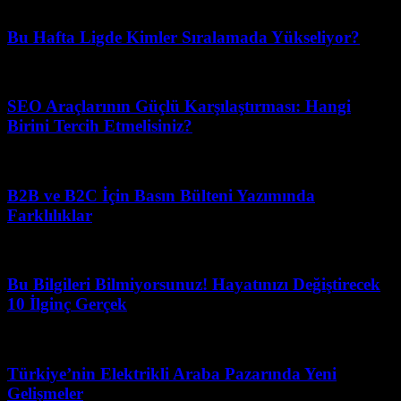
Temmuz 4, 2026
Bu Hafta Ligde Kimler Sıralamada Yükseliyor?
Temmuz 18, 2026
SEO Araçlarının Güçlü Karşılaştırması: Hangi
Birini Tercih Etmelisiniz?
Mart 12, 2026
B2B ve B2C İçin Basın Bülteni Yazımında
Farklılıklar
Temmuz 20, 2026
Bu Bilgileri Bilmiyorsunuz! Hayatınızı Değiştirecek
10 İlginç Gerçek
Temmuz 10, 2026
Türkiye’nin Elektrikli Araba Pazarında Yeni
Gelişmeler