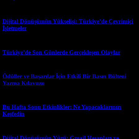
Mart 31, 2026
Dijital Dönüşümün Yükselişi: Türkiye’de Çevrimiçi
İşletmeler
Haziran 17, 2026
Türkiye’de Son Günlerde Gerçekleşen Olaylar
Nisan 20, 2026
Ödüller ve Başarılar İçin Etkili Bir Basın Bülteni
Yazma Kılavuzu
Ocak 26, 2026
Bu Hafta Sonu Etkinlikler: Ne Yapacaklarınızı
Keşfedin
Temmuz 5, 2026
Dijital Dönüşümün Yüzü: Gmail Hesapları ve