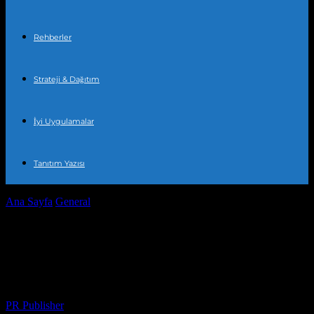
Rehberler
Strateji & Dağıtım
İyi Uygulamalar
Tanıtım Yazısı
Ana Sayfa
General
Türkiye’de Yeni Yatırımlar: Ekonomik Gelişme
ve Yatırım Fırsatları
Türkiye’de Yeni Yatırımlar: Ekonomik
Gelişme ve Yatırım Fırsatları
Yazar
PR Publisher