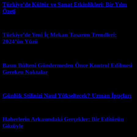
Türkiye’de Kültür ve Sanat Etkinlikleri: Bir Yılın
Özeti
Haziran 29, 2026
Türkiye’de Yeni İç Mekan Tasarım Trendleri:
2024’ün Yüzü
Mayıs 26, 2026
Basın Bülteni Göndermeden Önce Kontrol Edilmesi
Gereken Noktalar
Nisan 25, 2026
Günlük Stilinizi Nasıl Yükseltecek? Uzman İpuçları
Nisan 11, 2026
Haberlerin Arkasındaki Gerçekler: Bir Editörün
Gözüyle