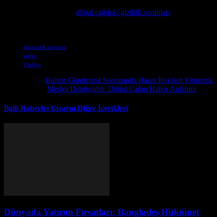
Veri gizliliğinin güncel gelişmeleri hakkında daha fazla bilgi
edinmek isteyenler için
dijital çağdaki gizlilik sorunları
konusunda
detaylı bir analiz sunan makaleyi öneririz.
Etiketler
ekonomik büyüme
sağlık
Türkiye
Önceki İçerik
Bülten Gönderimi Sonrasında Basın İlişkileri Yönetimi
Sonraki İçerik
Medya Dönüşümü: Dijital Çağın Haber Anlatımı
İlgili Haberler
Yazarın Diğer İçerikleri
Dünyada Yatırım Fırsatları: Bangladeş Hükümet