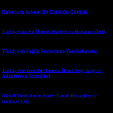
Temmuz 25, 2026
Haberlerin Arkası: Bir Editörün Gözüyle
Temmuz 23, 2026
Türkiye’nin En Önemli Haberleri: Haftanın Özeti
Şubat 19, 2026
Türkiye’de Sağlık Sektoründe Yeni Gelişmeler
Mart 31, 2026
Türkiye’de Yeni Bir Dönem: İklim Değişikliği ve
Adaptasyon Stratejileri
Temmuz 26, 2026
Dijital Dönüşümün Yüzü: Gmail Hesapları ve
Kültürel Etki
Haziran 22, 2026