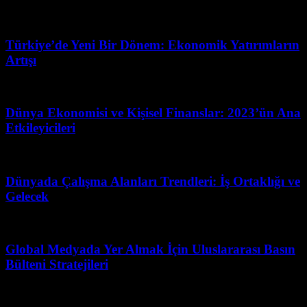
Mart 31, 2026
Türkiye’de Yeni Bir Dönem: Ekonomik Yatırımların
Artışı
Nisan 30, 2026
Dünya Ekonomisi ve Kişisel Finanslar: 2023’ün Ana
Etkileyicileri
Haziran 21, 2026
Dünyada Çalışma Alanları Trendleri: İş Ortaklığı ve
Gelecek
Mayıs 19, 2026
Global Medyada Yer Almak İçin Uluslararası Basın
Bülteni Stratejileri
Mayıs 10, 2026