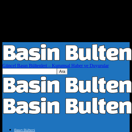
Güncel Basın Bültenleri – Kurumsal Haber ve Duyurular
Basın Bülteni