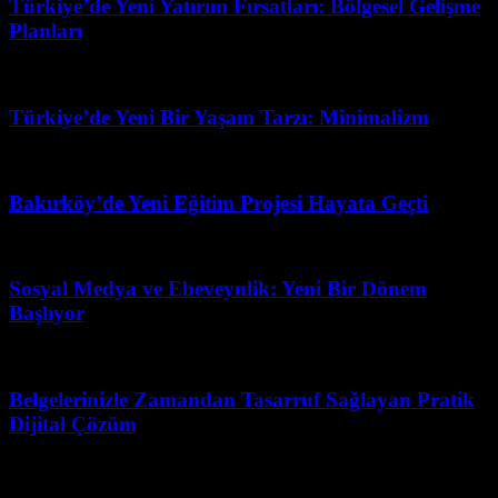
Türkiye’de Yeni Yatırım Fırsatları: Bölgesel Gelişme
Planları
Temmuz 27, 2026
Türkiye’de Yeni Bir Yaşam Tarzı: Minimalizm
Temmuz 17, 2026
Bakırköy’de Yeni Eğitim Projesi Hayata Geçti
Nisan 23, 2026
Sosyal Medya ve Ebeveynlik: Yeni Bir Dönem
Başlıyor
Ağustos 2, 2026
Belgelerinizle Zamandan Tasarruf Sağlayan Pratik
Dijital Çözüm
Haziran 20, 2026