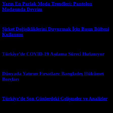
Yazın En Parlak Moda Trendleri: Pantolon
Modasında Devrim
Mayıs 9, 2026
Şirket Değişikliklerini Duyurmak İçin Basın Bülteni
Kullanımı
Şubat 27, 2026
Türkiye’de COVID-19 Aşılama Süreci Hızlanıyor
Nisan 2, 2026
Dünyada Yatırım Fırsatları: Bangladeş Hükümet
Borçları
Ağustos 6, 2026
Türkiye’de Son Günlerdeki Gelişmeler ve Analizler
Nisan 5, 2026