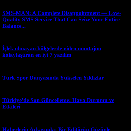
Şubat 18, 2026
SMS-MAN: A Complete Disappointment — Low-
Quality SMS Service That Can Seize Your Entire
Balance...
Nisan 6, 2026
İşlek olmayan bölgelerde video montajını
kolaylaştıran en iyi 7 yazılım
Mart 23, 2026
Türk Spor Dünyasında Yükselen Yıldızlar
Şubat 28, 2026
Türkiye’de Son Güncelleme: Hava Durumu ve
Etkileri
Haziran 12, 2026
Haberlerin Arkasında: Bir Editörün Gözüyle