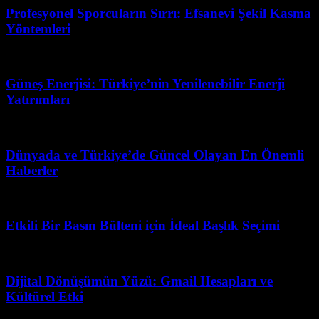
Profesyonel Sporcuların Sırrı: Efsanevi Şekil Kasma
Yöntemleri
Mart 31, 2026
Güneş Enerjisi: Türkiye’nin Yenilenebilir Enerji
Yatırımları
Şubat 21, 2026
Dünyada ve Türkiye’de Güncel Olayan En Önemli
Haberler
Haziran 11, 2026
Etkili Bir Basın Bülteni için İdeal Başlık Seçimi
Nisan 13, 2026
Dijital Dönüşümün Yüzü: Gmail Hesapları ve
Kültürel Etki