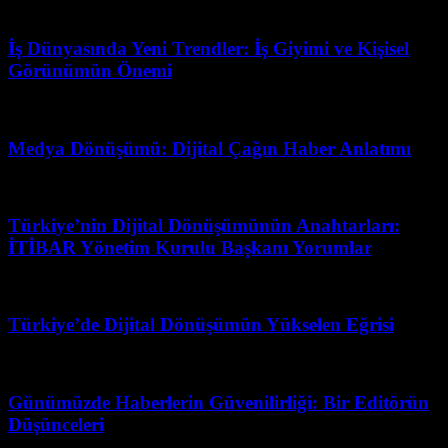
Haziran 20, 2026
İş Dünyasında Yeni Trendler: İş Giyimi ve Kişisel
Görünümün Önemi
Mart 31, 2026
Medya Dönüşümü: Dijital Çağın Haber Anlatımı
Mart 7, 2026
Türkiye’nin Dijital Dönüşümünün Anahtarları:
İTİBAR Yönetim Kurulu Başkanı Yorumlar
Mart 31, 2026
Türkiye’de Dijital Dönüşümün Yükselen Eğrisi
Mart 31, 2026
Günümüzde Haberlerin Güvenilirliği: Bir Editörün
Düşünceleri