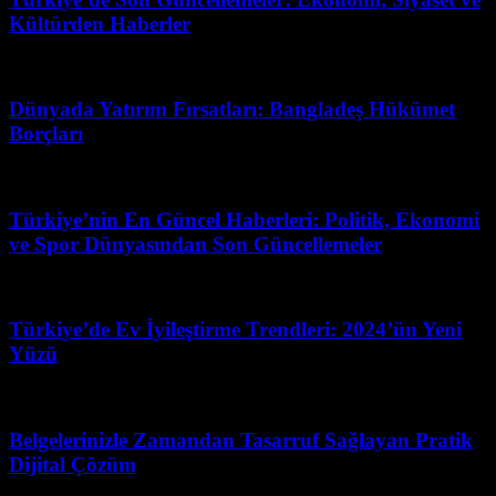
Kültürden Haberler
Mart 17, 2026
Dünyada Yatırım Fırsatları: Bangladeş Hükümet
Borçları
Ağustos 6, 2026
Türkiye’nin En Güncel Haberleri: Politik, Ekonomi
ve Spor Dünyasından Son Güncellemeler
Şubat 28, 2026
Türkiye’de Ev İyileştirme Trendleri: 2024’ün Yeni
Yüzü
Haziran 30, 2026
Belgelerinizle Zamandan Tasarruf Sağlayan Pratik
Dijital Çözüm