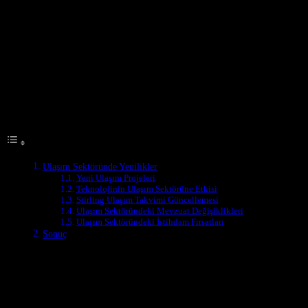
Ulaşım Sektöründe Yenilikler
Türkiye’de ulaşım sektörü, son dönemde önemli gelişmeler
yaşamaktadır. Yeni teknolojiler, politikalar ve projeler, ülkenin
ulaşım ağına yeni boyutlar katmaktadır. Bu makale, Türkiye’deki
ulaşım sektöründeki en son gelişmeleri inceleyecek ve bu alanlarda
yapılan yenilikleri ele alacaktır.
Table of Contents
Ulaşım Sektöründe Yenilikler
Yeni Ulaşım Projeleri
Teknolojinin Ulaşım Sektörüne Etkisi
Stirling Ulaşım Takvimi Güncellemesi
Ulaşım Sektöründeki Mevzuat Değişiklikleri
Ulaşım Sektöründeki İstihdam Fırsatları
Sonuç
Yeni Ulaşım Projeleri
Son yıllarda Türkiye’de birçok yeni ulaşım projesine başlanmıştır.
Bu projeler arasında, özellikle metropol şehirlerdeki metro ve