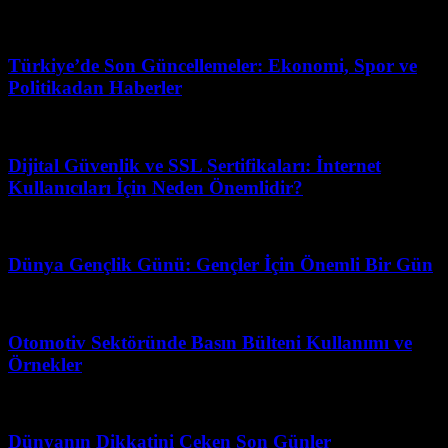
Haziran 25, 2026
Türkiye’de Son Güncellemeler: Ekonomi, Spor ve
Politikadan Haberler
Mart 1, 2026
Dijital Güvenlik ve SSL Sertifikaları: İnternet
Kullanıcıları İçin Neden Önemlidir?
Mayıs 16, 2026
Dünya Gençlik Günü: Gençler İçin Önemli Bir Gün
Şubat 19, 2026
Otomotiv Sektöründe Basın Bülteni Kullanımı ve
Örnekler
Haziran 25, 2026
Dünyanın Dikkatini Çeken Son Günler