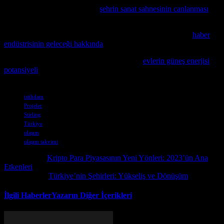
fazla bilgi edinmek isteyenler,
şehrin sanat sahnesinin canlanması
başlıklı makalemizi inceleyebilir.
Haber sektörünün mevcut durumunu derinlemek isteyenler,
haber
endüstrisinin geleceği hakkında
yazdığımız makalemizi inceleyebilir.
Güncel konularla ilgilenen okurlarımız için,
evlerin güneş enerjisi
potansiyeli
konusunu inceleyen bir makale öneriyoruz.
Etiketler
istihdam
Projeler
Stirling
Türkiye
ulaşım
ulaşım takvimi
Önceki İçerik
Kripto Para Piyasasının Yeni Yönleri: 2023’ün Ana
Etkenleri
Sonraki İçerik
Türkiye’nin Şehirleri: Yükseliş ve Dönüşüm
İlgili Haberler
Yazarın Diğer İçerikleri