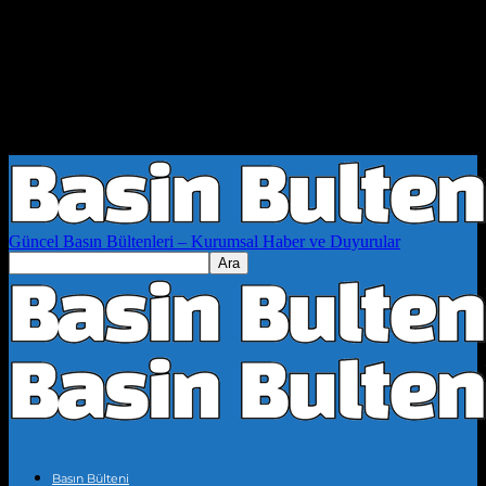
Güncel Basın Bültenleri – Kurumsal Haber ve Duyurular
Basın Bülteni