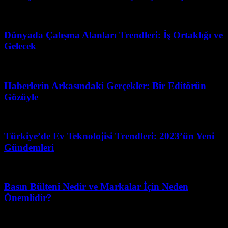
Nisan 20, 2026
Dünyada Çalışma Alanları Trendleri: İş Ortaklığı ve
Gelecek
Mayıs 19, 2026
Haberlerin Arkasındaki Gerçekler: Bir Editörün
Gözüyle
Temmuz 4, 2026
Türkiye’de Ev Teknolojisi Trendleri: 2023’ün Yeni
Gündemleri
Mayıs 19, 2026
Basın Bülteni Nedir ve Markalar İçin Neden
Önemlidir?
Ağustos 2, 2026