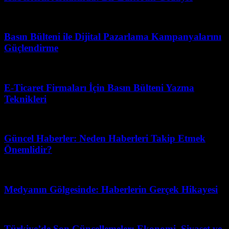
Temmuz 12, 2026
Basın Bülteni ile Dijital Pazarlama Kampanyalarını
Güçlendirme
Mart 31, 2026
E-Ticaret Firmaları İçin Basın Bülteni Yazma
Teknikleri
Temmuz 11, 2026
Güncel Haberler: Neden Haberleri Takip Etmek
Önemlidir?
Mart 31, 2026
Medyanın Gölgesinde: Haberlerin Gerçek Hikayesi
Temmuz 9, 2026
Türkiye’de Son Güncellemeler: Ekonomi, Siyaset ve