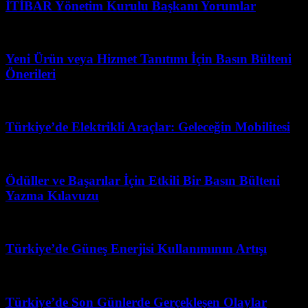
İTİBAR Yönetim Kurulu Başkanı Yorumlar
Mart 31, 2026
Yeni Ürün veya Hizmet Tanıtımı İçin Basın Bülteni
Önerileri
Şubat 15, 2026
Türkiye’de Elektrikli Araçlar: Geleceğin Mobilitesi
Temmuz 1, 2026
Ödüller ve Başarılar İçin Etkili Bir Basın Bülteni
Yazma Kılavuzu
Ocak 26, 2026
Türkiye’de Güneş Enerjisi Kullanımının Artışı
Nisan 13, 2026
Türkiye’de Son Günlerde Gerçekleşen Olaylar