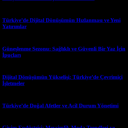
Mart 31, 2026
Türkiye’de Dijital Dönüşümün Hızlanması ve Yeni
Yatırımlar
Temmuz 28, 2026
Güneşlenme Sezonu: Sağlıklı ve Güvenli Bir Yaz İçin
İpuçları
Nisan 14, 2026
Dijital Dönüşümün Yükselişi: Türkiye’de Çevrimiçi
İşletmeler
Haziran 17, 2026
Türkiye’de Doğal Afetler ve Acil Durum Yönetimi
Mart 31, 2026
Giyim Endüstrisi: Mevsimlik Moda Trendleri ve