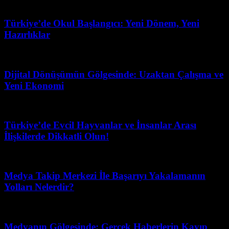
Haziran 22, 2026
Türkiye’de Okul Başlangıcı: Yeni Dönem, Yeni
Hazırlıklar
Mayıs 23, 2026
Dijital Dönüşümün Gölgesinde: Uzaktan Çalışma ve
Yeni Ekonomi
Temmuz 25, 2026
Türkiye’de Evcil Hayvanlar ve İnsanlar Arası
İlişkilerde Dikkatli Olun!
Mart 31, 2026
Medya Takip Merkezi İle Başarıyı Yakalamanın
Yolları Nelerdir?
Haziran 19, 2026
Medyanın Gölgesinde: Gerçek Haberlerin Kayıp