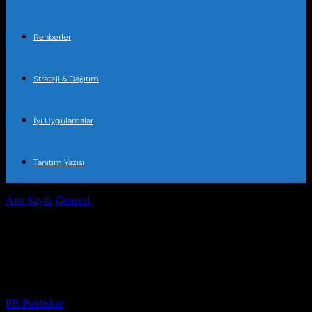
Rehberler
Strateji & Dağıtım
İyi Uygulamalar
Tanıtım Yazısı
Ana Sayfa
General
Türkiye’de Ulaşım Sektörü: Yeni Gelişmeler ve
Değişiklikler
Türkiye’de Ulaşım Sektörü: Yeni
Gelişmeler ve Değişiklikler
Yazar
PR Publisher