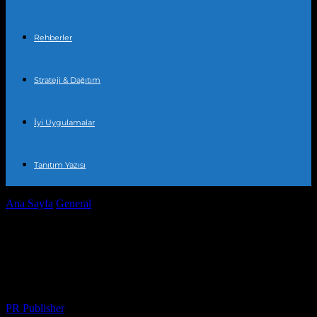
Rehberler
Strateji & Dağıtım
İyi Uygulamalar
Tanıtım Yazısı
Ana Sayfa
General
Ramazan’da Özel: Şehirlerde İftar Vakti Ne
Zaman?
Ramazan’da Özel: Şehirlerde İftar Vakti
Ne Zaman?
Yazar
PR Publisher