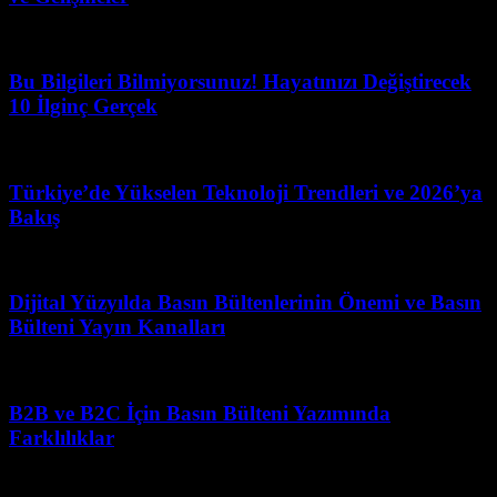
Ağustos 6, 2026
Bu Bilgileri Bilmiyorsunuz! Hayatınızı Değiştirecek
10 İlginç Gerçek
Temmuz 10, 2026
Türkiye’de Yükselen Teknoloji Trendleri ve 2026’ya
Bakış
Mart 31, 2026
Dijital Yüzyılda Basın Bültenlerinin Önemi ve Basın
Bülteni Yayın Kanalları
Şubat 15, 2026
B2B ve B2C İçin Basın Bülteni Yazımında
Farklılıklar
Temmuz 20, 2026