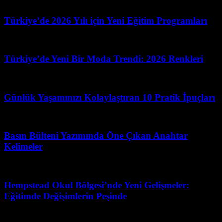
Şubat 26, 2026
Türkiye’de 2026 Yılı için Yeni Eğitim Programları
Mayıs 10, 2026
Türkiye’de Yeni Bir Moda Trendi: 2026 Renkleri
Haziran 29, 2026
Günlük Yaşamınızı Kolaylaştıran 10 Pratik İpuçları
Haziran 13, 2026
Basın Bülteni Yazımında Öne Çıkan Anahtar
Kelimeler
Mart 31, 2026
Hempstead Okul Bölgesi’nde Yeni Gelişmeler:
Eğitimde Değişimlerin Peşinde
Temmuz 6, 2026