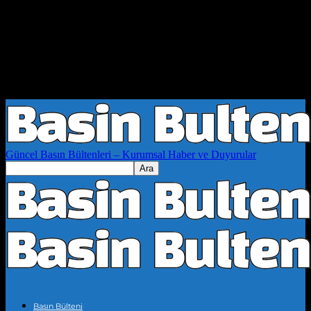
Güncel Basın Bültenleri – Kurumsal Haber ve Duyurular
Basın Bülteni