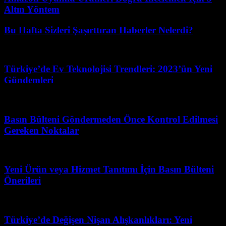
Altın Yöntem
Bu Hafta Sizleri Şaşırttıran Haberler Nelerdi?
Mayıs 14, 2026
Türkiye’de Ev Teknolojisi Trendleri: 2023’ün Yeni
Gündemleri
Temmuz 27, 2026
Basın Bülteni Göndermeden Önce Kontrol Edilmesi
Gereken Noktalar
Nisan 25, 2026
Yeni Ürün veya Hizmet Tanıtımı İçin Basın Bülteni
Önerileri
Şubat 15, 2026
Türkiye’de Değişen Nişan Alışkanlıkları: Yeni