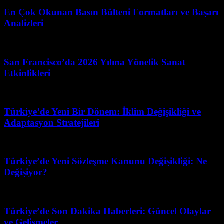
En Çok Okunan Basın Bülteni Formatları ve Başarı
Analizleri
Temmuz 8, 2026
San Francisco’da 2026 Yılına Yönelik Sanat
Etkinlikleri
Temmuz 7, 2026
Türkiye’de Yeni Bir Dönem: İklim Değişikliği ve
Adaptasyon Stratejileri
Temmuz 26, 2026
Türkiye’de Yeni Sözleşme Kanunu Değişikliği: Ne
Değişiyor?
Şubat 24, 2026
Türkiye’de Son Dakika Haberleri: Güncel Olaylar
ve Gelişmeler