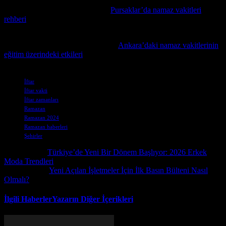
Güncel gelişmeler ışığında, Pursaklar’daki ibadet saatlerine dair
detaylı bilgi almak isteyenler için
Pursaklar’da namaz vakitleri
rehberi
faydalı bir kaynak sunuyor.
Şehrin eğitim programlarını etkileyen dini zamanlamalar hakkında
detaylı bilgi edinmek isteyenler için
Ankara’daki namaz vakitlerinin
eğitim üzerindeki etkileri
konulu makalemizi öneriyoruz.
Etiketler
İftar
İftar vakti
İftar zamanları
Ramazan
Ramazan 2024
Ramazan haberleri
Şehirler
Önceki İçerik
Türkiye’de Yeni Bir Dönem Başlıyor: 2026 Erkek
Moda Trendleri
Sonraki İçerik
Yeni Açılan İşletmeler İçin İlk Basın Bülteni Nasıl
Olmalı?
İlgili Haberler
Yazarın Diğer İçerikleri