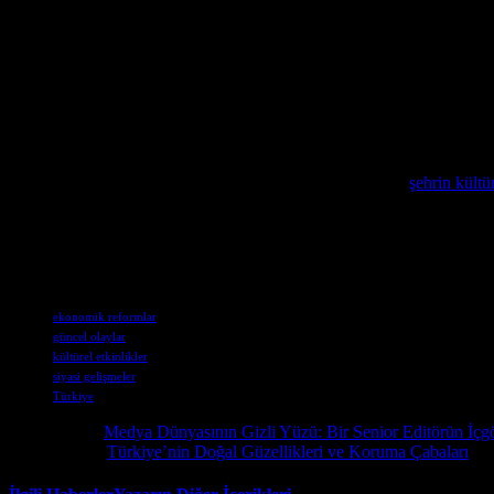
Hükûmet, gençlik projeleri amacıyla yeni programlar başlatmıştır. Bu p
ve kültürel yaşamlarını geliştirmek amacıyla hazırlanmıştır. Bu projele
Sonuç
Türkiye’de son dönemde yaşanan gelişmeler, ülkenin siyasi, ekonomik, 
görülmektedir. Gelecek dönemde de bu gelişmeler devam edecek ve ülk
Glasgow’ın kültürel zenginliğini keşfemek isteyenler için
şehrin kültü
Son dönemde dünyada yaşanan gelişmeleri detaylı bir şekilde incelem
Dünyada ve Vermont’ta yaşanan gelişmeler hakkında detaylı bilgi alm
Etiketler
ekonomik reformlar
güncel olaylar
kültürel etkinlikler
siyasi gelişmeler
Türkiye
Önceki İçerik
Medya Dünyasının Gizli Yüzü: Bir Senior Editörün İçgö
Sonraki İçerik
Türkiye’nin Doğal Güzellikleri ve Koruma Çabaları