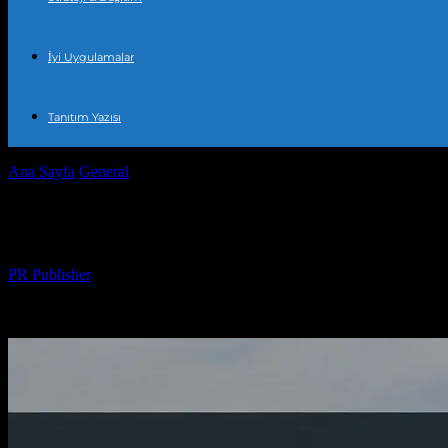
İyi Uygulamalar
Tanıtım Yazısı
Ana Sayfa
General
Türkiye’de Güncel Olaylar ve Son Güncellemeler
Türkiye’de Güncel Olaylar ve Son Güncel
Yazar
PR Publisher
-
Temmuz 31, 2026
341