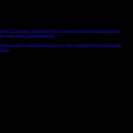
ıştır. Özel olarak, Avrupa Birliği ile ilişkilerde gelişmeler beklenmektedir.
ağlayacak şekilde planlanmaktadır.
lemek amacıyla hazırlanmıştır. Ayrıca, yeni yatırım projeleri de ekonomik
tedir.
litikalar ilan edildi. Bu gelişmeler ülkenin siyasi manzarasını önemli
li işletmeler için yeni imkânlar sunacak şekilde tasarlanmıştır.
rmek için önemli adımlar olarak görülmektedir.