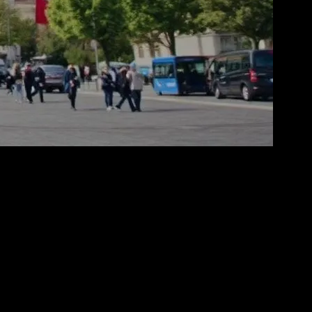
ıştır. Siyasi, ekonomik, kültürel ve sosyal alanlarda önemli