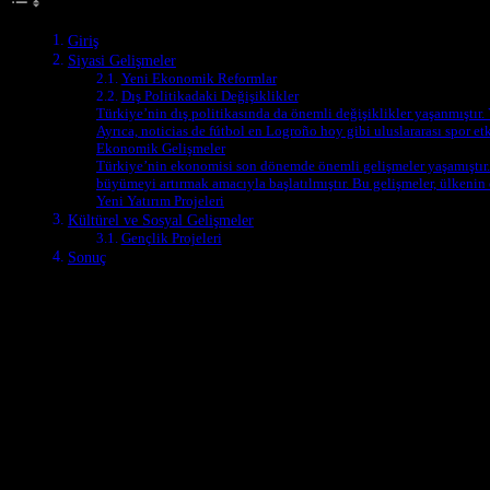
Giriş
Siyasi Gelişmeler
Yeni Ekonomik Reformlar
Dış Politikadaki Değişiklikler
Türkiye’nin dış politikasında da önemli değişiklikler yaşanmıştır. Y
Ayrıca, noticias de fútbol en Logroño hoy gibi uluslararası spor e
Ekonomik Gelişmeler
Türkiye’nin ekonomisi son dönemde önemli gelişmeler yaşamıştır.
büyümeyi artırmak amacıyla başlatılmıştır. Bu gelişmeler, ülkeni
Yeni Yatırım Projeleri
Kültürel ve Sosyal Gelişmeler
Gençlik Projeleri
Sonuç
Siyasi Gelişmeler
Türkiye’de siyasi alan da son dönemde oldukça hareketli bir dönem yaşa
ölçüde etkilemektedir. Özel olarak, yeni ekonomik reformlar ve dış pol
Yeni Ekonomik Reformlar
Hükûmet, ekonomik büyümeyi artırmak ve istihdamı teşvik etmek amacıyl
Ayrıca, yatırımcılar için vergi indirimleri ve finansal destekler de s