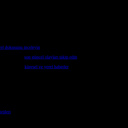
rogramlar, gençlerin eğitim ve meslek yaşamına hazırlanmalarını sağlayac
r, ülkenin genç neslinin geleceği için önemli adımlar olarak görülmekted
kültürel ve sosyal alanlarında önemli değişikliklere neden olmuştur. B
enin büyümesi için önemli katkılar sağlayacaktır.
rel dokusunu inceleyin
makalesi detaylı bir analiz sunuyor.
ek isterseniz,
son güncel olayları takip edin
makalemizi okumanız öneril
ak isterseniz,
küresel ve yerel haberler
makalesini inceleyebilirsiniz.
rüleri