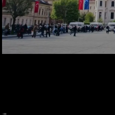
Giriş
Türkiye’de son dönemde birçok önemli olay yaşanmıştır. Bu makale, gü
gelişmeler yaşanmış ve bu makalenin odak noktası olacaktır.
Table of Contents