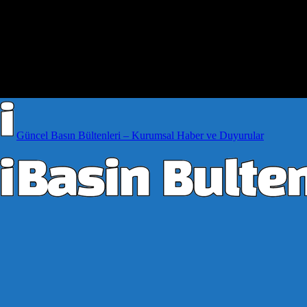
Güncel Basın Bültenleri – Kurumsal Haber ve Duyurular