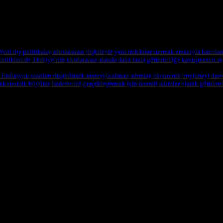
eni dış politikalar, uluslararası ilişkilerde yeni imkânlar sunmak amacıyla hazırlanm
tkinlikleri de Türkiye’nin uluslararası alanda daha fazla görünürlüğe kavuşmasını s
 Enflasyon oranları düşürülmek amacıyla alınan adımlar, ekonomik büyümeyi destek
n ekonomik büyüme hedeflerini gerçekleştirmek için önemli adımlar olarak görülmek
dı. Mecliste tartışmalı yasalar kabul edildi, hükûmet tarafından yeni po
itikadaki değişiklikler dikkat çekmektedir.
a yeni ekonomik reformlar ilan etti. Bu reformlar, küçük ve orta ölçek
unulacaktır. Bu adımlar, ülkenin ekonomik büyüme hedeflerini gerçekleşti