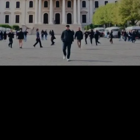
ncel gelişmeleri ve son dakika haberlerini kapsayacak şekilde hazırlanm