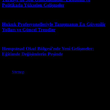
Politikada Yükselen Gelişmeler
Nisan 18, 2026
Hukuk Profesyonelleriyle Tanışmanın En Güvenilir
Yolları ve Güncel Trendler
Temmuz 7, 2026
Hempstead Okul Bölgesi’nde Yeni Gelişmeler:
Eğitimde Değişimlerin Peşinde
Temmuz 6, 2026
Sitemap
© BasinBulteni.org - Basın Bülteni Güncel Basın Bültenleri –
Kurumsal Haber ve Duyurular