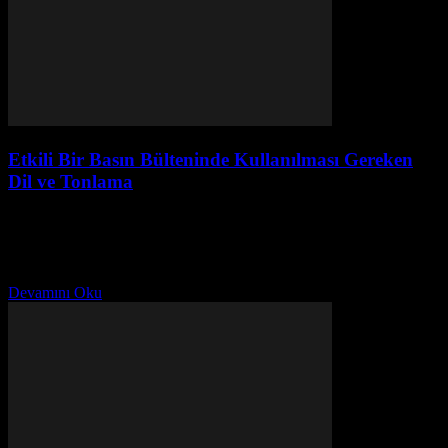
Etkili Bir Basın Bülteninde Kullanılması Gereken
Dil ve Tonlama
Haziran 11, 2026
Bir markanın sesini ve mesajını dış dünyaya duyurmanın en etkili
yollarından biri olan basın bültenleri, şirketlerin haberlerini medyaya
ulaştırmak için vazgeçilmez araçlardır. Ancak başarılı...
Devamını Oku