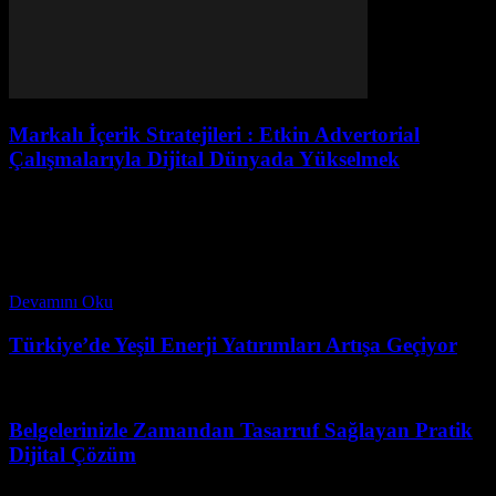
Markalı İçerik Stratejileri : Etkin Advertorial
Çalışmalarıyla Dijital Dünyada Yükselmek
Mayıs 5, 2026
1. Giriş Günümüz dijital dünyasında, internet kullanımının
yaygınlaşmasıyla birlikte reklam ve enformasyon yükü hiç olmadığı
kadar artmış durumda. Tüketiciler her gün binlerce reklama maruz
kalıyor,...
Devamını Oku
Türkiye’de Yeşil Enerji Yatırımları Artışa Geçiyor
Haziran 15, 2026
Belgelerinizle Zamandan Tasarruf Sağlayan Pratik
Dijital Çözüm