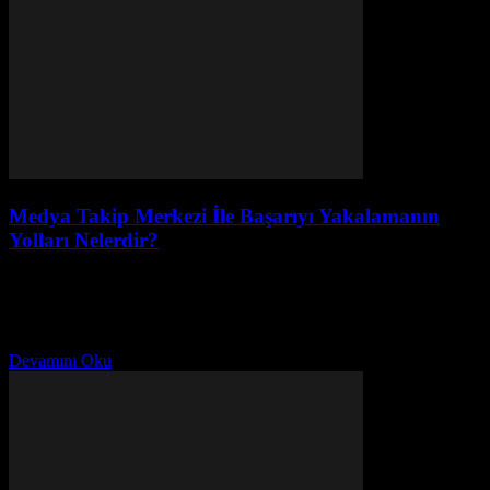
Medya Takip Merkezi İle Başarıyı Yakalamanın
Yolları Nelerdir?
Haziran 19, 2026
Günümüzde medya takip merkezi, işletmelerin ve markaların başarılı
bir şekilde varlıklarını sürdürmeleri için hayati bir öneme sahiptir.
Peki, medya takip merkezi nedir ve nasıl...
Devamını Oku