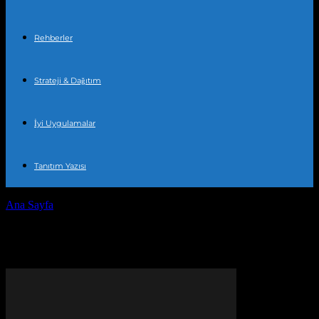
Rehberler
Strateji & Dağıtım
İyi Uygulamalar
Tanıtım Yazısı
Ana Sayfa
Etiketler
Marka bilinirliği
Etiket: marka bilinirliği