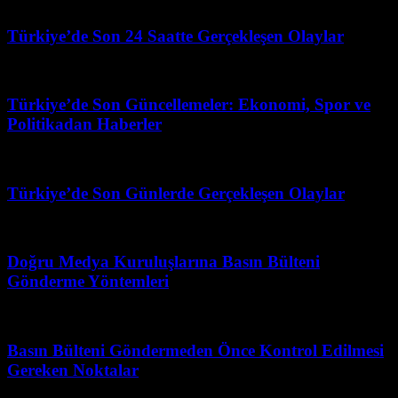
Haziran 20, 2026
Türkiye’de Son 24 Saatte Gerçekleşen Olaylar
Temmuz 21, 2026
Türkiye’de Son Güncellemeler: Ekonomi, Spor ve
Politikadan Haberler
Mayıs 28, 2026
Türkiye’de Son Günlerde Gerçekleşen Olaylar
Haziran 26, 2026
Doğru Medya Kuruluşlarına Basın Bülteni
Gönderme Yöntemleri
Haziran 10, 2026
Basın Bülteni Göndermeden Önce Kontrol Edilmesi
Gereken Noktalar