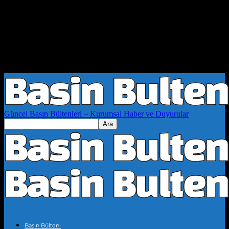
Güncel Basın Bültenleri – Kurumsal Haber ve Duyurular
Basın Bülteni