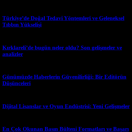
Temmuz 30, 2026
Türkiye’de Doğal Tedavi Yöntemleri ve Geleneksel
Tıbbın Yükselişi
Mart 31, 2026
Kırklareli’de bugün neler oldu? Son gelişmeler ve
analizler
Mart 22, 2026
Günümüzde Haberlerin Güvenilirliği: Bir Editörün
Düşünceleri
Mayıs 1, 2026
Dijital Lisanslar ve Oyun Endüstrisi: Yeni Gelişmeler
Şubat 19, 2026
En Çok Okunan Basın Bülteni Formatları ve Başarı