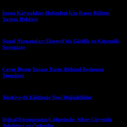
Nisan 25, 2026
İnsan Kaynakları Haberleri İçin Basın Bülteni
Yazma Rehberi
Temmuz 1, 2026
Sanal Numaralar: Discord’da Gizlilik ve Güvenlik
Sorunları
Mart 31, 2026
Çevre Dostu Yaşam Tarzı: Bitkisel Beslenme
Trendleri
Şubat 13, 2026
Türkiye’de Eğitimde Yeni Değişiklikler
Mart 31, 2026
Dijital Dönüşümün Gölgesinde: Siber Güvenlik
Tehditleri ve Önlemler