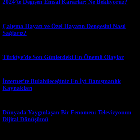
2024’te Değişen Emsal Kararlar: Ne Bekliyoruz?
Temmuz 10, 2026
Çalışma Hayatı ve Özel Hayatın Dengesini Nasıl
Sağlarız?
Ağustos 1, 2026
Türkiye’de Son Günlerdeki En Önemli Olaylar
Temmuz 1, 2026
İnternet’te Bulabileceğiniz En İyi Danışmanlık
Kaynakları
Temmuz 19, 2026
Dünyada Yaygınlaşan Bir Fenomen: Televizyonun
Dijital Dönüşümü
Haziran 12, 2026