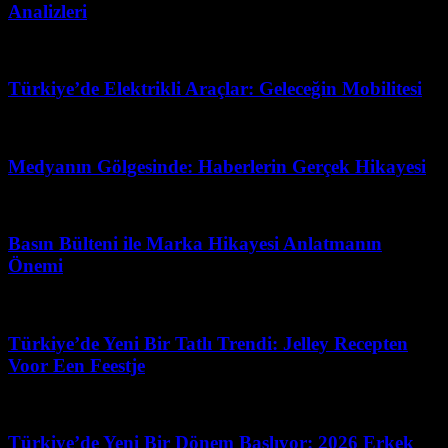
Analizleri
Temmuz 8, 2026
Türkiye’de Elektrikli Araçlar: Geleceğin Mobilitesi
Temmuz 1, 2026
Medyanın Gölgesinde: Haberlerin Gerçek Hikayesi
Temmuz 9, 2026
Basın Bülteni ile Marka Hikayesi Anlatmanın
Önemi
Mart 11, 2026
Türkiye’de Yeni Bir Tatlı Trendi: Jelley Recepten
Voor Een Feestje
Haziran 24, 2026
Türkiye’de Yeni Bir Dönem Başlıyor: 2026 Erkek