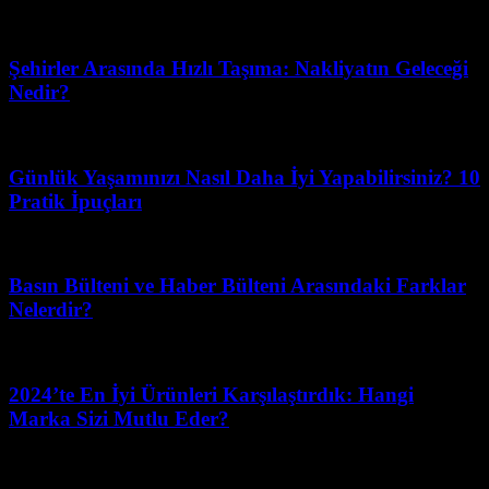
Temmuz 5, 2026
Şehirler Arasında Hızlı Taşıma: Nakliyatın Geleceği
Nedir?
Mart 31, 2026
Günlük Yaşamınızı Nasıl Daha İyi Yapabilirsiniz? 10
Pratik İpuçları
Ağustos 3, 2026
Basın Bülteni ve Haber Bülteni Arasındaki Farklar
Nelerdir?
Nisan 21, 2026
2024’te En İyi Ürünleri Karşılaştırdık: Hangi
Marka Sizi Mutlu Eder?
Mart 11, 2026