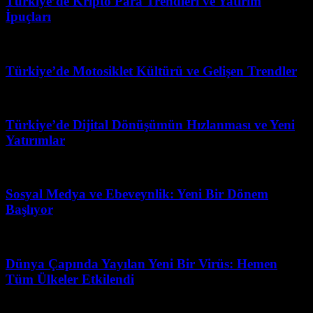
Türkiye’de Kripto Para Trendleri ve Yatırım
İpuçları
Temmuz 30, 2026
Türkiye’de Motosiklet Kültürü ve Gelişen Trendler
Mart 31, 2026
Türkiye’de Dijital Dönüşümün Hızlanması ve Yeni
Yatırımlar
Temmuz 28, 2026
Sosyal Medya ve Ebeveynlik: Yeni Bir Dönem
Başlıyor
Temmuz 25, 2026
Dünya Çapında Yayılan Yeni Bir Virüs: Hemen
Tüm Ülkeler Etkilendi
Mayıs 17, 2026