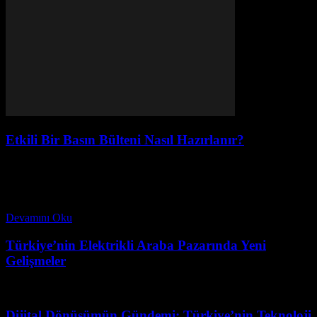
Etkili Bir Basın Bülteni Nasıl Hazırlanır?
Ağustos 3, 2026
Etkili bir basın bülteni hazırlamak, medya profesyonelleri için
önemli bir beceri haline gelmiştir. Peki, basın bülteni nasıl yazılır?
Bir başarılı basın bülteni örneği, hedef...
Devamını Oku
Türkiye’nin Elektrikli Araba Pazarında Yeni
Gelişmeler
Mart 31, 2026
Dijital Dönüşümün Gündemi: Türkiye’nin Teknoloji