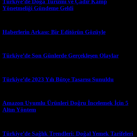
Türkiye’de Doğa Turizmi ve Çadır Kamp
Yönetmeliği Gündeme Geldi
Mayıs 2, 2026
Haberlerin Arkası: Bir Editörün Gözüyle
Mayıs 3, 2026
Türkiye’de Son Günlerde Gerçekleşen Olaylar
Nisan 20, 2026
Türkiye’de 2023 Yılı Bütçe Tasarısı Sunuldu
Mart 31, 2026
Amazon Uyumlu Ürünleri Doğru İncelemek İçin 5
Altın Yöntem
Ağustos 2, 2026
Türkiye’de Sağlık Trendleri: Doğal Yemek Tarifeleri