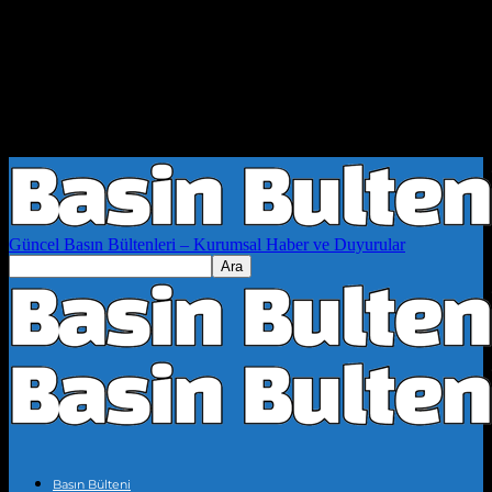
Güncel Basın Bültenleri – Kurumsal Haber ve Duyurular
Basın Bülteni