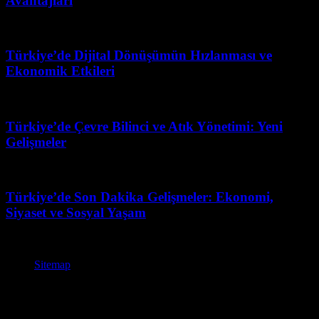
Avantajları
Nisan 6, 2026
Türkiye’de Dijital Dönüşümün Hızlanması ve
Ekonomik Etkileri
Mart 7, 2026
Türkiye’de Çevre Bilinci ve Atık Yönetimi: Yeni
Gelişmeler
Haziran 19, 2026
Türkiye’de Son Dakika Gelişmeler: Ekonomi,
Siyaset ve Sosyal Yaşam
Mart 31, 2026
Sitemap
© BasinBulteni.org - Basın Bülteni Güncel Basın Bültenleri –
Kurumsal Haber ve Duyurular