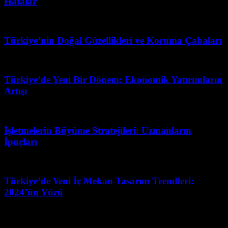
Hatalar
Haziran 21, 2026
Türkiye’nin Doğal Güzellikleri ve Koruma Çabaları
Temmuz 31, 2026
Türkiye’de Yeni Bir Dönem: Ekonomik Yatırımların
Artışı
Nisan 30, 2026
İşletmelerin Büyüme Stratejileri: Uzmanların
İpuçları
Mart 31, 2026
Türkiye’de Yeni İç Mekan Tasarım Trendleri:
2024’ün Yüzü
Mayıs 26, 2026