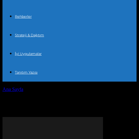
Rehberler
Strateji & Dağıtım
İyi Uygulamalar
Tanıtım Yazısı
Ana Sayfa
Etiketler
Medya iletişimi
Etiket: medya iletişimi