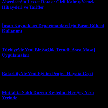
Aberdeen’in Lezzet Rotası: Gizli Kalmış Yemek
Hikayeleri ve Tarifler
Mayıs 16, 2026
İnsan Kaynakları Departmanları İçin Basın Bülteni
Kullanımı
Nisan 25, 2026
Türkiye’de Yeni Bir Sağlık Trendi: Asya Masaj
Uygulamaları
Temmuz 13, 2026
Bakırköy’de Yeni Eğitim Projesi Hayata Geçti
Nisan 23, 2026
Mutfakta Saklı Düzeni Keşfedin: Her Şey Yerli
Yerinde
Mart 31, 2026