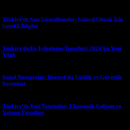
Şubat 13, 2026
Türkiye’de Son Güncellemeler: Güncel Olmak İçin
Gerekli Bilgiler
Şubat 28, 2026
Türkiye’de Ev İyileştirme Trendleri: 2024’ün Yeni
Yüzü
Haziran 30, 2026
Sanal Numaralar: Discord’da Gizlilik ve Güvenlik
Sorunları
Mart 31, 2026
Türkiye’de Yeni Yatırımlar: Ekonomik Gelişme ve
Yatırım Fırsatları
Mart 4, 2026