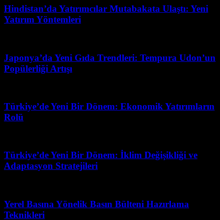
Hindistan’da Yatırımcılar Mutabakata Ulaştı: Yeni
Yatırım Yöntemleri
Mayıs 13, 2026
Japonya’da Yeni Gıda Trendleri: Tempura Udon’un
Popülerliği Artışı
Mart 15, 2026
Türkiye’de Yeni Bir Dönem: Ekonomik Yatırımların
Rolü
Mart 31, 2026
Türkiye’de Yeni Bir Dönem: İklim Değişikliği ve
Adaptasyon Stratejileri
Nisan 5, 2026
Yerel Basına Yönelik Basın Bülteni Hazırlama
Teknikleri